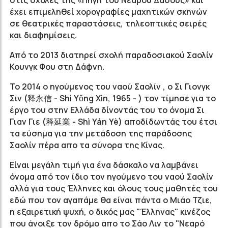
στις σχολές της «Πηγή του Νεαρού Δάσους» και
έχει επιμεληθεί χορογραφίες μαχητικών σκηνών
σε θεατρικές παραστάσεις, τηλεοπτικές σειρές
και διαφημίσεις.
Από το 2013 διατηρεί σχολή παραδοσιακού Σαολίν
Κουνγκ Φου στη Δάφνη.
To 2014 ο ηγούμενος του ναού Σαολίν , ο Σι Γιονγκ
Σιν (释永信 - Shì Yǒng Xìn, 1965 - ) τον τίμησε για το
έργο του στην Ελλάδα δίνοντάς του το όνομα Σι
Γιαν Γιε (释延業 - Shì Yán Yè) αποδίδωντάς του έτσι
τα εύσημα για την μετάδοση της παράδοσης
Σαολίν πέρα απο τα σύνορα της Κίνας.
Είναι μεγάλη τιμή για ένα δάσκαλο να λαμβάνει
όνομα από τον ίδιο τον ηγούμενο του ναού Σαολίν
αλλά για τους Έλληνες και όλους τους μαθητές του
εδώ που τον αγαπάμε θα είναι πάντα ο Μιάο Τζιε,
η εξαιρετική ψυχή, ο δικός μας "Έλληνας" κινέζος
που άνοιξε τον δρόμο απο το Σάο Λιν το "Νεαρό