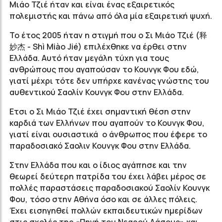
Μιάο Τζιέ ήταν και είναι ένας εξαιρετικός
πολεμιστής και πάνω από όλα μία εξαιρετική ψυχή.
To έτος 2005 ήταν η στιγμή που ο Σι Μιάο Τζιέ (释
妙杰 - Shì Miào Jié) επιλέχθηκε να έρθει στην
Ελλάδα. Αυτό ήταν μεγάλη τύχη για τους
ανθρώπους που αγαπούσαν το Κουνγκ Φου εδώ,
γιατί μέχρι τότε δεν υπήρχε κανένας γνώστης του
αυθεντικού Σαολίν Κουνγκ Φου στην Ελλάδα.
Ετσι ο Σι Μιάο Τζιέ έχει σημαντική θέση στην
καρδιά των Ελλήνων που αγαπούν το Κουνγκ Φου,
γιατί είναι ουσιαστικά ο άνθρωπος που έφερε το
παραδοσιακό Σαολιν Κουνγκ Φου στην Ελλάδα.
Στην Ελλάδα που και ο ίδιος αγάπησε και την
θεωρεί δεύτερη πατρίδα του έχει λάβει μέρος σε
πολλές παραστάσεις παραδοσιακού Σαολίν Κουνγκ
Φου, τόσο στην Αθήνα όσο και σε άλλες πόλεις.
Έχει εισηγηθεί πολλών εκπαιδευτικών ημερίδων