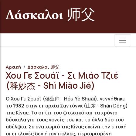
Δάσκαλοι 师父
Αρχική
Δάσκαλοι 师父
Χου Γε Σουάϊ - Σι Μιάο Τζιέ
(释妙杰 - Shì Miào Jié)
O Χου Γε Σουάϊ (侯业帅 - Hóu Yè Shuài), γεννήθηκε
το 1982 στην επαρχία Σαντόνγκ (山东 - Shān Dōng)
της Κίνας. Το σπίτι του φτωχικό και τα χρόνια
δύσκολα για τους γονείς του και τα άλλα δύο του
αδέλφια. Σε ένα χωριό της Κίνας εκείνη την εποχή
οι επιλογές δεν ήταν πολλές, περιορισμένη