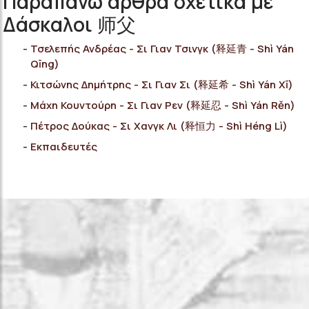
Παραπάνω άρθρα σχετικά με
Δάσκαλοι 师父
Τσελεπής Ανδρέας - Σι Γιαν Τσινγκ (释延青 - Shì Yán
Qīng)
Κιτσώνης Δημήτρης - Σι Γιαν Σι (释延希 - Shì Yán Xī)
Μάχη Κουντούρη - Σι Γιαν Ρεν (释延忍 - Shì Yán Rěn)
Πέτρος Δούκας - Σι Χανγκ Λι (释恒力 - Shì Héng Lì)
Εκπαιδευτές