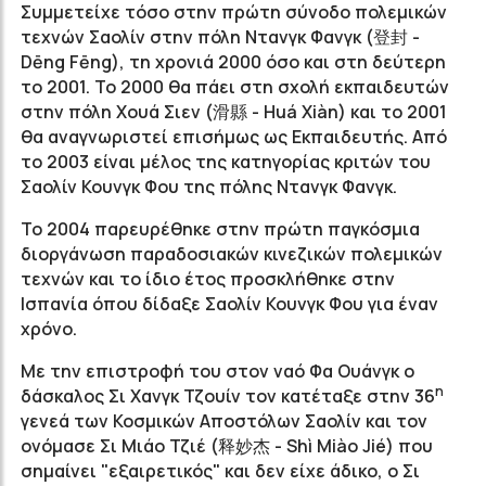
Συμμετείχε τόσο στην πρώτη σύνοδο πολεμικών
τεχνών Σαολίν στην πόλη Ντανγκ Φανγκ (登封 -
Dēng Fēng), τη χρονιά 2000 όσο και στη δεύτερη
το 2001. Το 2000 θα πάει στη σχολή εκπαιδευτών
στην πόλη Χουά Σιεν (滑縣 - Huá Xiàn) και το 2001
θα αναγνωριστεί επισήμως ως Εκπαιδευτής. Από
το 2003 είναι μέλος της κατηγορίας κριτών του
Σαολίν Κουνγκ Φου της πόλης Ντανγκ Φανγκ.
Το 2004 παρευρέθηκε στην πρώτη παγκόσμια
διοργάνωση παραδοσιακών κινεζικών πολεμικών
τεχνών και το ίδιο έτος προσκλήθηκε στην
Ισπανία όπου δίδαξε Σαολίν Κουνγκ Φου για έναν
χρόνο.
Με την επιστροφή του στον ναό Φα Ουάνγκ ο
η
δάσκαλος Σι Χανγκ Τζουίν τον κατέταξε στην 36
γενεά των Κοσμικών Αποστόλων Σαολίν και τον
ονόμασε Σι Μιάο Τζιέ (释妙杰 - Shì Miào Jié) που
σημαίνει "εξαιρετικός" και δεν είχε άδικο, ο Σι