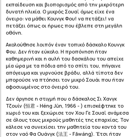
εκπαίδευση και βιοπορισμός από την μικρότερη
δυνατή ηλικία. Ο μικρός Σουαϊ όμως είχε ένα
όνειρο: να μάθει Κουνγκ Φου! να πετάξει! να
πετάξει όπως οι ήρωες που έβλεπε στη μεγάλη
οθόνη.
Ακολούθησε λοιπόν έναν τοπικό δάσκαλο Κουνγκ
Φου. Δεν ήταν εύκολο. Η προπόνηση ήταν
καθημερινή και η αυλή του δασκάλου του απείχε
μία ώρα με τα πόδια από το σπίτι του, πήγαινε
απόγευμα και γυρνούσε βράδυ, αλλά τίποτα δεν
μπορούσε να πτόησει τον μικρό Σουάι που ήταν
αφοσιωμένος στο όνειρό του.
Δεν άργησε η στιγμή που ο δάσκαλος Σι Χανγκ
Τζουίν (恒君 - Héng Jūn, 1966 - ) επισκέφτηκε το
χωριό του και ξεχώρισε τον Χου Γε Σουαϊ ανάμεσα
σε όλους τους μικρούς μαθητές της επαρχίας. Τον
κάλεσε να συνεχίσει την μαθητεία του κοντά του
στον ναό Φα Ουάνγκ (法王 - Făwáng). 'Ετσι ήταν