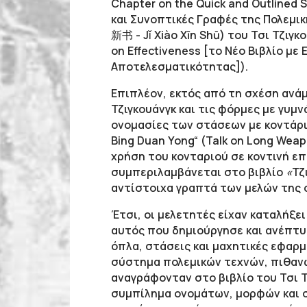
Chapter on the Quick and Outlined S
και Συνοπτικές Γραφές της Πολεμικ
新书 - Jǐ Χiào Xīn Shū) του Τσι Τζιγκ
on Effectiveness [το Νέο Βιβλίο με
Αποτελεσματικότητας]).
Επιπλέον, εκτός από τη σχέση ανά
Τζιγκουάνγκ και τις φόρμες με γυμνά
ονομασίες των στάσεων με κοντάρι
Bing Duan Yong“ (Talk on Long Weap
χρήση του κονταριού σε κοντινή επ
συμπεριλαμβάνεται στο βιβλίο
«
Τζ
αντίστοιχα γραπτά των μελών της ο
Έτσι, οι μελετητές είχαν καταλήξε
αυτός που δημιούργησε και ανέπτυξ
όπλα, στάσεις και μαχητικές εφαρμ
σύστημα πολεμικών τεχνών, πιθαν
αναγράφονταν στο βιβλίο του Τσι Τ
συμπίλημα ονομάτων, μορφών και 