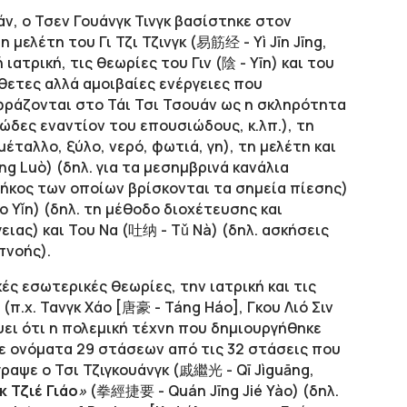
άν, ο Τσεν Γουάνγκ Τινγκ βασίστηκε στον
μελέτη του Γι Τζι Τζινγκ (
易筋经
-
Yì
Jīn
Jīng,
 ιατρική, τις θεωρίες του Γιν (陰 - Yīn) και του
τίθετες αλλά αμοιβαίες ενέργειες που
φράζονται στο Τάι Τσι Τσουάν ως η σκληρότητα
ώδες εναντίον του επουσιώδους, κ.λπ.), τη
έταλλο, ξύλο, νερό, φωτιά, γη), τη μελέτη και
ng Luò) (δηλ. για τα μεσημβρινά κανάλια
ήκος των οποίων βρίσκονται τα σημεία πίεσης)
o Yǐn) (δηλ. τη μέθοδο διοχέτευσης και
ιας) και Του Να (吐纳 - Tǔ Nà) (δηλ. ασκήσεις
πνοής).
κές εσωτερικές θεωρίες, την ιατρική και τις
(π.χ. Τανγκ Χάο [唐豪 - Táng Ηáo], Γκου Λιό Σιν
ψει ότι η πολεμική τέχνη που δημιουργήθηκε
χε ονόματα 29 στάσεων από τις 32 στάσεις που
αψε ο Τσι Τζιγκουάνγκ (戚繼光 - Qī Jìguāng,
κ Τζιέ Γιάο
»
(拳經捷要 - Quán Jīng Jié Yào) (δηλ.