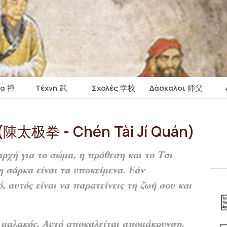
ία 禪
Τέχνη 武
Σχολές 学校
Δάσκαλοι 师父
 (陳太极拳 - Chén Tài Jí Quán)
αρχή για το σώμα, η πρόθεση και το Τσι
η σάρκα είναι τα υποκείμενα. Εάν
, αυτός είναι να παρατείνεις τη ζωή σου και
ι μαλακός. Αυτό αποκαλείται απομάκρυνση.