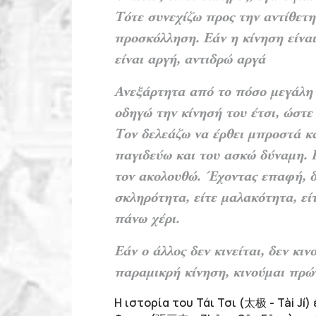
Τότε συνεχίζω προς την αντίθετ
προσκόλληση. Εάν η κίνηση είναι
είναι αργή, αντιδρώ αργά
Ανεξάρτητα από το πόσο μεγάλη 
οδηγώ την κίνησή του έτσι, ώστε
Τον δελεάζω να έρθει μπροστά κα
παγιδεύω και του ασκώ δύναμη. 
τον ακολουθώ. Έχοντας επαφή, δε
σκληρότητα, είτε μαλακότητα, είτ
πάνω χέρι.
Εάν ο άλλος δεν κινείται, δεν κιν
παραμικρή κίνηση, κινούμαι πρώ
Η ιστορία του Τάι Τσι (太极 - Tài Jí)