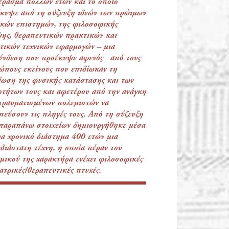
έρασμα πολλών ετών και το οποίο
κυψε από τη σύζευξη ιδεών των πρώιμων
κών επιστημών, της φιλοσοφικής
ης, θεραπευτικών πρακτικών και
τικών τεχνικών εφαρμογών – μια
ύνδεση που προέκυψε αφενός από τους
ώπους εκείνους που επιδίωκαν τη
ίωση της φυσικής κατάστασης και των
οτήτων τους και αφετέρου από την ανάγκη
τραυματισμένων πολεμιστών να
πεύσουν τις πληγές τους. Από τη σύζευξη
παραπάνω στοιχείων δημιουργήθηκε μέσα
να χρονικό διάστημα 400 ετών μια
διάστατη τέχνη, η οποία πέραν του
μικού της χαρακτήρα ενέχει φιλοσοφικές
ιατρικές/θεραπευτικές πτυχές.