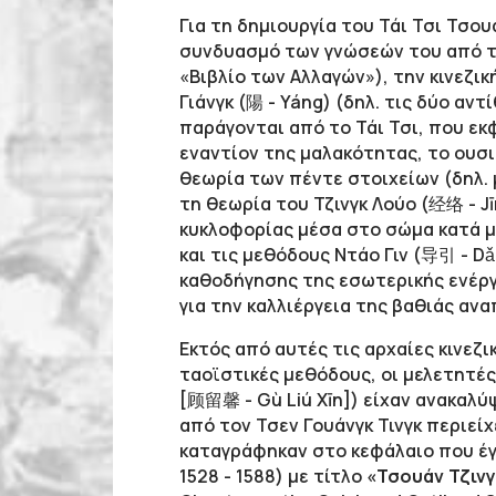
Για τη δημιουργία του Τάι Τσι Τσου
συνδυασμό των γνώσεών του από τη 
«Βιβλίο των Αλλαγών»), την κινεζική
Γιάνγκ (陽 - Yáng) (δηλ. τις δύο αν
παράγονται από το Τάι Τσι, που εκ
εναντίον της μαλακότητας, το ουσι
θεωρία των πέντε στοιχείων (δηλ. μ
τη θεωρία του Τζινγκ Λούο (经络 - Jī
κυκλοφορίας μέσα στο σώμα κατά μ
και τις μεθόδους Ντάο Γιν (导引 - Dǎ
καθοδήγησης της εσωτερικής ενέργε
για την καλλιέργεια της βαθιάς ανα
Εκτός από αυτές τις αρχαίες κινεζι
ταοϊστικές μεθόδους, οι μελετητές 
[顾留馨 - Gù Liú Xīn]) είχαν ανακαλύ
από τον Τσεν Γουάνγκ Τινγκ περιεί
καταγράφηκαν στο κεφάλαιο που έγρ
1528 - 1588) με τίτλο
«Τσουάν Τζινγ