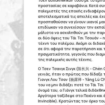
Τσεν ασχολήθηκαν τόσο με το εμπό
προστασίας σε καραβάνια. Κατά συν
πολεμιστές της εποχής ενδιαφέρο
αποτελεσματικά τις απειλές και έχ
προσπαθούσαν να γίνουν ικανοί μα
επιδίωκαν να συνεχίσουν την εκπαί
μάλιστα να ασχοληθούν με την παρ
οι δύο όψεις του Τάι Τσι Τσουάν – 
τέχνη του πολέμου. Ακόμη οι διδα
σε ότι αφορά την παρατήρηση και τ
πραγματικότητα, γεγονός που δια
της πολεμικής αυτής τέχνης.
Ο Τσεν Τσανγκ Σινγκ (陈长兴 - Chén Ch
γενιάς, ήταν ο πρώτος που δίδαξε τ
Γιανγκ Λου Τσαν (杨露禅 - Yáng Lù Ch
του να μην διδάξει ποτέ το Τάι Τσι
όνομά του, ο Γιάνγκ τελικά διδάχθη
Αργότερα ταξίδεψε στο Πεκίνο και 
Invincible). Κρατώντας τον όρκο το