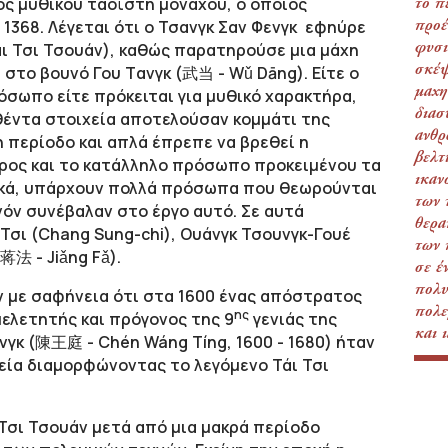
ός μυθικού ταοϊστή μοναχού, ο οποίος
το π
 1368. Λέγεται ότι ο Τσανγκ Σαν Φενγκ εφηύρε
προέ
φυσι
άι Τσι Τσουάν), καθώς παρατηρούσε μια μάχη
σκέψ
 στο βουνό Γου Tανγκ (武当 - Wǔ Dāng). Είτε ο
μαχη
όσωπο είτε πρόκειται για μυθικό χαρακτήρα,
διασ
θέντα στοιχεία αποτελούσαν κομμάτι της
ανθρ
η περίοδο και απλά έπρεπε να βρεθεί η
βελτ
έρος και το κατάλληλο πρόσωπο προκειμένου τα
ικαν
νικά, υπάρχουν πολλά πρόσωπα που θεωρούνται
των 
νόν συνέβαλαν στο έργο αυτό. Σε αυτά
θερα
Τσι (Chang Sung-chi), Ουάνγκ Τσουνγκ-Γουέ
των 
蒋法 - Jiǎng Fǎ).
σε έ
πολυ
ν με σαφήνεια ότι στα 1600 ένας απόστρατος
πολε
ης
μελετητής και πρόγονος της 9
γενιάς της
και 
ινγκ (陳王庭 - Chén Wáng Τíng, 1600 - 1680) ήταν
εία διαμορφώνοντας το λεγόμενο Τάι Τσι
 Τσι Τσουάν μετά από μια μακρά περίοδο