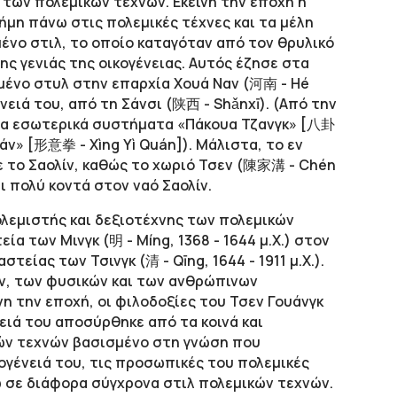
 των πολεμικών τεχνών. Εκείνη την εποχή η
ήμη πάνω στις πολεμικές τέχνες και τα μέλη
μένο στιλ, το οποίο καταγόταν από τον θρυλικό
ς γενιάς της οικογένειας. Αυτός έζησε στα
ιμένο στυλ στην επαρχία Χουά Ναν (河南 - Hé
νειά του, από τη Σάνσι (陕西 - Shǎnxī). (Από την
 τα εσωτερικά συστήματα «Πάκουα Τζανγκ» [八卦
υάν» [形意拳 - Xìng Yì Quán]). Μάλιστα, το εν
ε το Σαολίν, καθώς το χωριό Τσεν (陳家溝 - Chén
αι πολύ κοντά στον ναό Σαολίν.
ολεμιστής και δεξιοτέχνης των πολεμικών
α των Μινγκ (明 - Míng, 1368 - 1644 μ.Χ.) στον
είας των Τσινγκ (清 - Qīng, 1644 - 1911 μ.Χ.).
ν, των φυσικών και των ανθρώπινων
η την εποχή, οι φιλοδοξίες του Τσεν Γουάνγκ
ειά του αποσύρθηκε από τα κοινά και
ών τεχνών βασισμένο στη γνώση που
ογένειά του, τις προσωπικές του πολεμικές
ω σε διάφορα σύγχρονα στιλ πολεμικών τεχνών.