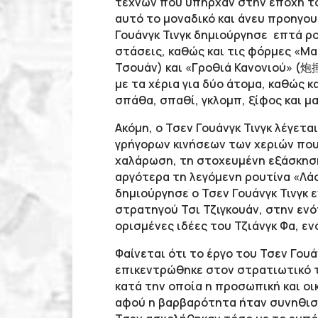
τεχνών που υπήρχαν στην εποχή του 
αυτό το μοναδικό και άνευ προηγο
Γουάνγκ Τινγκ δημιούργησε επτά ρ
στάσεις, καθώς και τις φόρμες «Μα
Τσουάν) και «Γροθιά Κανονιού» (炮捶
με τα χέρια για δύο άτομα, καθώς 
σπάθα, σπαθί, γκλομπ, ξίφος και μακ
Ακόμη, ο Τσεν Γουάνγκ Τινγκ λέγετα
γρήγορων κινήσεων των χεριών που
χαλάρωση, τη στοχευμένη εξάσκηση,
αργότερα τη λεγόμενη ρουτίνα «Λάο 
δημιούργησε ο Τσεν Γουάνγκ Τινγκ
στρατηγού Τσι Τζιγκουάν, στην ενό
ορισμένες ιδέες του Τζιάνγκ Φα, εν
Φαίνεται ότι το έργο του Τσεν Γου
επικεντρώθηκε στον στρατιωτικό τ
κατά την οποία η προσωπική και ο
αφού η βαρβαρότητα ήταν συνηθισμέ