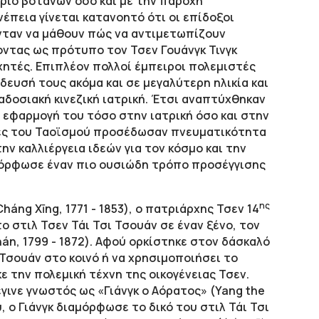
ριο βοτάνων όσο και με την παροχή
έπεια γίνεται κατανοητό ότι οι επίδοξοι
νταν να μάθουν πώς να αντιμετωπίζουν
οντας ως πρότυπο τον Τσεν Γουάνγκ Τινγκ
χητές. Επιπλέον πολλοί έμπειροι πολεμιστές
δευσή τους ακόμα και σε μεγαλύτερη ηλικία και
αδοσιακή κινεζική ιατρική. Έτσι αναπτύχθηκαν
η εφαρμογή του τόσο στην ιατρική όσο και στην
χές του Ταοϊσμού προσέδωσαν πνευματικότητα
ην καλλιέργεια ιδεών για τον κόσμο και την
μόρφωσε έναν πιο ουσιώδη τρόπο προσέγγισης
ης
áng Xīng, 1771 - 1853), ο πατριάρχης Τσεν 14
ο στιλ Τσεν Τάι Τσι Τσουάν σε έναν ξένο, τον
án, 1799 - 1872). Αφού ορκίστηκε στον δάσκαλό
 Τσουάν στο κοινό ή να χρησιμοποιήσει το
κε την πολεμική τέχνη της οικογένειας Τσεν.
έγινε γνωστός ως «Γιάνγκ ο Αόρατος» (Yang the
υ, ο Γιάνγκ διαμόρφωσε το δικό του στιλ Τάι Τσι