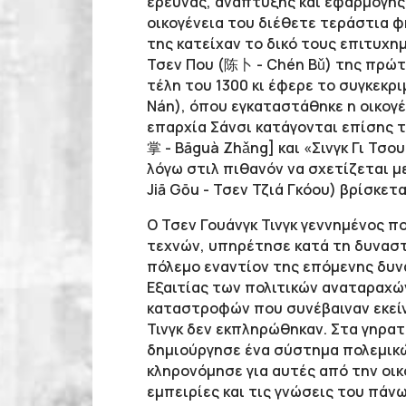
έρευνας, ανάπτυξης και εφαρμογής
οικογένεια του διέθετε τεράστια φ
της κατείχαν το δικό τους επιτυχη
Τσεν Που (陈卜 - Chén Bǔ) της πρώτη
τέλη του 1300 κι έφερε το συγκεκρ
Νán), όπου εγκαταστάθηκε η οικογέ
επαρχία Σάνσι κατάγονται επίσης
掌 - Bāguà Ζhǎng] και «Σινγκ Γι Τσο
λόγω στιλ πιθανόν να σχετίζεται μ
Jiā Gōu - Τσεν Τζιά Γκόου) βρίσκετ
Ο Τσεν Γουάνγκ Τινγκ γεννημένος π
τεχνών, υπηρέτησε κατά τη δυναστεί
πόλεμο εναντίον της επόμενης δυναστ
Εξαιτίας των πολιτικών αναταραχώ
καταστροφών που συνέβαιναν εκείν
Τινγκ δεν εκπληρώθηκαν. Στα γηρατ
δημιούργησε ένα σύστημα πολεμικ
κληρονόμησε για αυτές από την οικ
εμπειρίες και τις γνώσεις του πάν