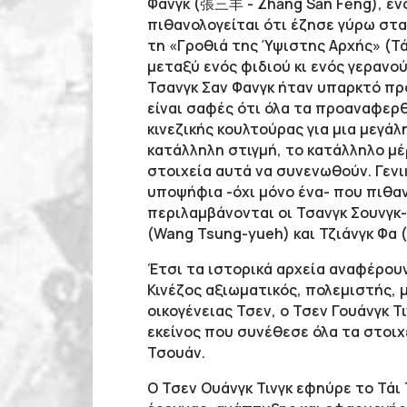
Φανγκ (張三丰 - Zhāng Sān Fēng), εν
πιθανολογείται ότι έζησε γύρω στα
τη «Γροθιά της Ύψιστης Αρχής» (Τ
μεταξύ ενός φιδιού κι ενός γερανού
Τσανγκ Σαν Φανγκ ήταν υπαρκτό πρ
είναι σαφές ότι όλα τα προαναφερ
κινεζικής κουλτούρας για μια μεγάλ
κατάλληλη στιγμή, το κατάλληλο μ
στοιχεία αυτά να συνενωθούν. Γε
υποψήφια -όχι μόνο ένα- που πιθα
περιλαμβάνονται οι Τσανγκ Σουνγκ-
(Wang Tsung-yueh) και Τζιάνγκ Φα (
Έτσι τα ιστορικά αρχεία αναφέρου
Κινέζος αξιωματικός, πολεμιστής, 
οικογένειας Τσεν, ο Τσεν Γουάνγκ Τ
εκείνος που συνέθεσε όλα τα στοιχ
Τσουάν.
Ο Τσεν Ουάνγκ Τινγκ εφηύρε το Τάι