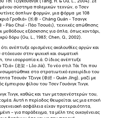
Τσι Τζιγκουάνγκ (Tang, H. & Gu, L., 2004). Σε
υμένου σύστημα πολεμικών τεχνών, ο Τσεν
ουτίνες άοπλων φορμών, μια φόρμα με 108
κριά Γροθιά» (长拳 - Cháng Quán - Τσανγκ
 - Pào Chuí - Πάο Τσουέι), τεχνικές απώθησης
και μεθόδους εξάσκησης για όπλα, όπως κοντάρι,
ρύ δόρυ (Gu, L., 1983; Chen, Q., 2002).
ι ότι ανέπτυξε ορισμένες ακολουθίες αργών και
 στόχευαν στην ψυχική και σωματική
 την ισορροπία κ.ά. Ο ίδιος ανέπτυξε
Τζιά» (老架 - Lǎo Jià). Το νέο στιλ Τάι Τσι που
 ενσωματώθηκε στο στρατιωτικό εγχειρίδιο του
τητα Τσουάν Τζινγκ (拳經 - Quán Jīng), μαζί με
ός έμπειρου φίλου του Τσεν Γουάνγκ Τινγκ.
άνγκ Τινγκ, καθώς και των μεταγενέστερών του,
ομέα. Αυτή η περίοδος θεωρείται ως μια εποχή
ικογενειακή ασφάλεια είχαν προτεραιότητα,
νη – για παράδειγμα, τα μέλη της οικογένειας