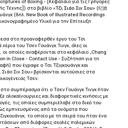
criptures of Boxing - [Κεφάλαιο για τις Γρήγορες
ής Τέχνης]) στο βιβλίο
«Τζι Σιάο Σιν Σου»
(纪效
ουάνγκ (δηλ. New Book of Illustrated Recordings
 Εικονογραφημένο Υλικό για την Επίτευξη
μεσα στο προαναφερθέν έργο του Τσι
 χέρια του Τσεν Γουάνγκ Τινγκ, όλες οι
, οι οποίες αναφέρονται στο κεφάλαιο „Chang
on in Close - Contact Use - Συζήτηση για τη
αφή) που έγραψε ο Τσι Τζιγκουάνγκ και
ι Σιάο Σιν Σου
»
βρίσκονται αυτούσιες στα
ικογένειας Τσεν.
ι στο συμπέρασμα ότι ο Τσεν Γουάνγκ Τινγκ ήταν
ε ολοκαίνουργιες και διαφορετικές κινήσεις με
ογές, τις οποίες συμπεριέλαβε στο δικό του
ώς εμπνευσμένος από τα ονόματα που
ζιγκουάνγκ, το οποίο με τη σειρά του ήταν ένα
στάσεων από διάφορες σχολές πολεμικών