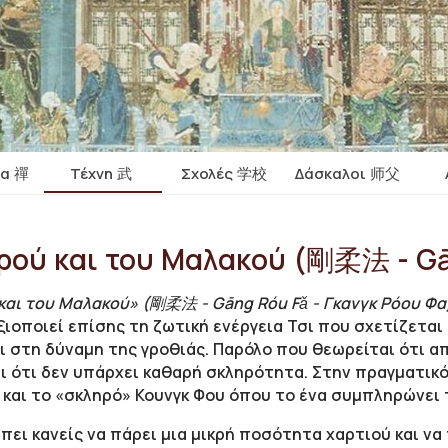
ία 禪
Τέχνη 武
Σχολές 学校
Δάσκαλοι 师父
ρού και του Μαλακού (剛柔法 - Gā
και του Μαλακού» (剛柔法 - Gāng Róu Fǎ - Γκανγκ Ρόου Φα
ιοποιεί επίσης τη ζωτική ενέργεια Τσι που σχετίζεται μ
 στη δύναμη της γροθιάς. Παρόλο που θεωρείται ότι α
ι ότι δεν υπάρχει καθαρή σκληρότητα. Στην πραγματικ
και το «σκληρό» Κουνγκ Φου όπου το ένα συμπληρώνει 
ι κανείς να πάρει μια μικρή ποσότητα χαρτιού και να τ