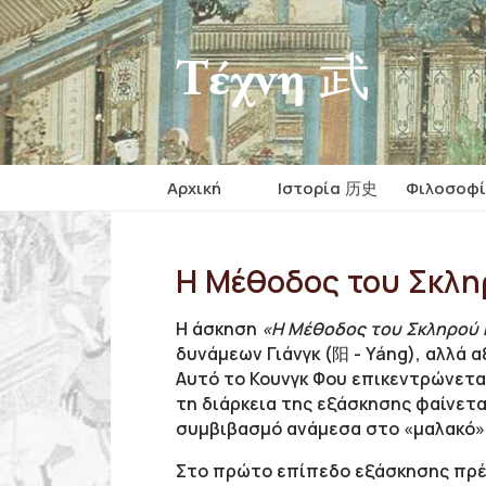
Τέχνη 武
Αρχική
Iστορία 历史
Φιλοσοφ
Η Μέθοδος του Σκλη
Η άσκηση
«Η Μέθοδος του Σκληρού 
δυνάμεων Γιάνγκ (阳 - Yáng), αλλά αξ
Αυτό το Κουνγκ Φου επικεντρώνεται
τη διάρκεια της εξάσκησης φαίνετα
συμβιβασμό ανάμεσα στο «μαλακό» 
Στο πρώτο επίπεδο εξάσκησης πρέπε