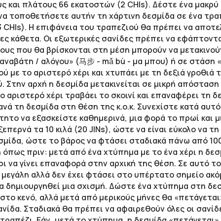
ς και πλάτους 66 εκατοστών (2 CHIs). Δέστε ένα μακρύ σ
 να τοποθετήσετε αυτήν τη χάρτινη δεσμίδα σε ένα τρα
3 CHIs). Η επιφάνεια του τραπεζιού θα πρέπει να αποτ
ες κάθετα. Οι εξωτερικές σανίδες πρέπει να εφάπτοντα
τους που θα βρίσκονται στη μέση μπορούν να μετακινού
αναβάτη / αλόγου» (马步 - mǎ bù - μα μπου) ή σε στάση 
ιού με το αριστερό χέρι και χτυπάει με τη δεξιά γροθιά
. Στην αρχή η δεσμίδα μετακινείται σε μικρή απόσταση
 αριστερό χέρι τραβάει το σκοινί και επαναφέρει τη δ
ά τη δεσμίδα στη θέση της κ.ο.κ. Συνεχίστε κατά αυτό
ίτητο να εξασκείστε καθημερινά, μια φορά το πρωί και μ
επερνά τα 10 κιλά (20 JINs), ώστε να είναι εύκολο να 
μίδα, ώστε το βάρος να φτάσει σταδιακά πάνω από 100
 όπως πριν: μετά από ένα χτύπημα με το ένα χέρι η δεσ
ι να γίνει επαναφορά στην αρχική της θέση. Σε αυτό το
ι μεγάλη αλλά δεν έχει φτάσει στο υπέρτατο σημείο ακ
να δημιουργηθεί μια σχισμή. Δώστε ένα χτύπημα στη δ
 στο κενό, αλλά μετά από μερικούς μήνες θα «πετάγεται
ανίδα. Σταδιακά θα πρέπει να αφαιρεθούν όλες οι σανίδ
τραπέζι. Εάν, μετά το χτύπημα, η δεσμίδα «πετάγεται» 