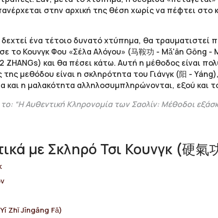
ανέρχεται στην αρχική της θέση χωρίς να πέφτει στο 
δεχτεί ένα τέτοιο δυνατό χτύπημα, θα τραυματιστεί π
ε το Κουνγκ Φου «Σέλα Αλόγου» (马鞍功 - Mǎ'ān Gōng - Μ
 ZHANGs) και θα πέσει κάτω. Αυτή η μέθοδος είναι πολ
 της μεθόδου είναι η σκληρότητα του Γιάνγκ (阳 - Yáng)
τητα και η μαλακότητα αλληλοσυμπληρώνονται, εξού και τ
το: “Η Αυθεντική Κληρονομία των Σαολίν: Μέθοδοι εξάσκη
ικά με Σκληρό Τσι Κουνγκ (硬氣
κ
ών
 Zhǐ Jīngāng Fǎ)