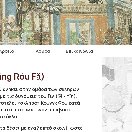
Αρχείο
Άρθρα
Επικοινωνία
ng Róu Fǎ)
)
ανήκει στην ομάδα των σκληρών
ε τις δυνάμεις του Γιν (阴 - Yīn).
ποτελεί «σκληρό» Κουνγκ Φου κατά
ότητα αποτελεί έναν αμοιβαίο
το άλλο.
α δέσει με ένα λεπτό σκοινί, ώστε