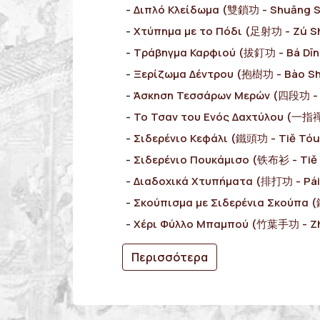
Διπλό Κλείδωμα (雙鎖功 - Shuāng 
Χτύπημα με το Πόδι (足射功 - Zú S
Τράβηγμα Καρφιού (拔釘功 - Bá Dīn
Ξερίζωμα Δέντρου (抱樹功 - Bào S
Άσκηση Τεσσάρων Μερών (四段功 - 
Το Τσαν του Ενός Δαχτύλου (一指禪功
Σιδερένιο Κεφάλι (鐵頭功 - Tiě Tó
Σιδερένιο Πουκάμισο (铁布衫 - Tiě
Διαδοχικά Χτυπήματα (排打功 - Pái
Σκούπισμα με Σιδερένια Σκούπα 
Χέρι Φύλλο Μπαμπού (竹葉手功 - Zh
Περισσότερα