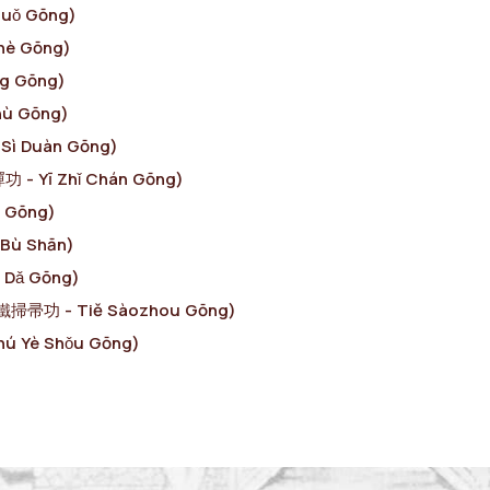
Suǒ Gōng)
hè Gōng)
g Gōng)
hù Gōng)
Sì Duàn Gōng)
 - Yī Zhǐ Chán Gōng)
u Gōng)
 Bù Shān)
 Dǎ Gōng)
(鐵掃帚功 - Tiě Sàozhou Gōng)
ú Yè Shǒu Gōng)