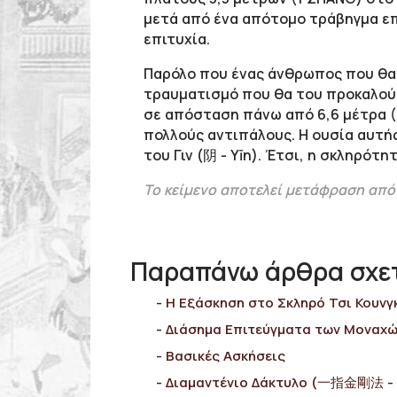
μετά από ένα απότομο τράβηγμα επ
επιτυχία.
Παρόλο που ένας άνθρωπος που θα 
τραυματισμό που θα του προκαλούσ
σε απόσταση πάνω από 6,6 μέτρα (2
πολλούς αντιπάλους. Η ουσία αυτής
του Γιν (阴 - Yīn). Έτσι, η σκληρό
Το κείμενο αποτελεί μετάφραση από 
Παραπάνω άρθρα σχετ
Η Εξάσκηση στο Σκληρό Τσι Κουνγ
Διάσημα Επιτεύγματα των Μοναχ
Bασικές Ασκήσεις
Διαμαντένιο Δάκτυλο (一指金剛法 - Yī