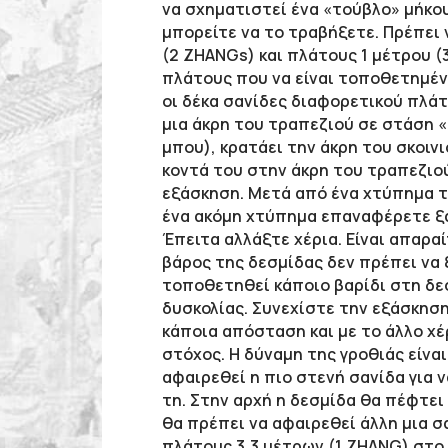
να σχηματιστεί ένα «τούβλο» μήκου
μπορείτε να το τραβήξετε. Πρέπει
(2 ZHANGs) και πλάτους 1 μέτρου (
πλάτους που να είναι τοποθετημέν
οι δέκα σανίδες διαφορετικού πλά
μια άκρη του τραπεζιού σε στάση «
μπου
), κρατάει την άκρη του σκοιν
κοντά του στην άκρη του τραπεζιού
εξάσκηση. Μετά από ένα χτύπημα το
ένα ακόμη χτύπημα επαναφέρετε ξαν
Έπειτα αλλάξτε χέρια. Είναι απαρα
βάρος της δεσμίδας δεν πρέπει να ξ
τοποθετηθεί κάποιο βαρίδι στη δεσ
δυσκολίας. Συνεχίστε την εξάσκηση
κάποια απόσταση και με το άλλο χέρ
στόχος. Η δύναμη της γροθιάς είνα
αφαιρεθεί η πιο στενή σανίδα για 
τη. Στην αρχή η δεσμίδα θα πέφτει
θα πρέπει να αφαιρεθεί άλλη μια σ
πλάτους 3,3 μέτρων (1 ZHANG) στο 