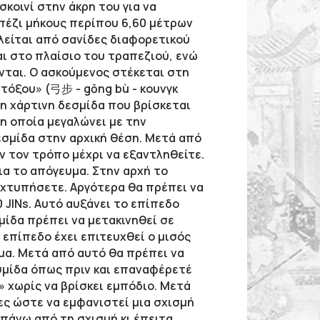
κοινί στην άκρη του για να
πέζι μήκους περίπου 6,60 μέτρων
ελείται από σανίδες διαφορετικού
ι στο πλαίσιο του τραπεζιού, ενώ
νται. Ο ασκούμενος στέκεται στη
«τόξου» (弓
步 -
gōng
bù - κουνγκ
 τη χάρτινη δεσμίδα που βρίσκεται
 η οποία μεγαλώνει με την
εσμίδα στην αρχική θέση. Μετά από
ν τον τρόπο μέχρι να εξαντληθείτε.
ια το απόγευμα. Στην αρχή το
τη χτυπήσετε. Αργότερα θα πρέπει να
 JINs. Αυτό αυξάνει το επίπεδο
μίδα πρέπει να μετακινηθεί σε
 επίπεδο έχει επιτευχθεί ο μισός
όμα. Μετά από αυτό θα πρέπει να
εσμίδα όπως πριν και επαναφέρετέ
» χωρίς να βρίσκει εμπόδιο. Μετά
ες ώστε να εμφανιστεί μια σχισμή
πάνω από τη σχισμή κι έπειτα,