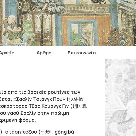
Αρχείο
Άρθρα
Επικοινωνία
ία από τις βασικές
ρουτίνες
των
εται «Σαολίν Τσιάνγκ Που
» (少林槍
υτοκράτορας Τζάο Κουάνγκ Γιν (趙匡胤
ου ναού Σαολίν
στην πρώιμη
κριμένη φόρμα.
)
, στάση τόξου (弓
步 -
gōng
bù -