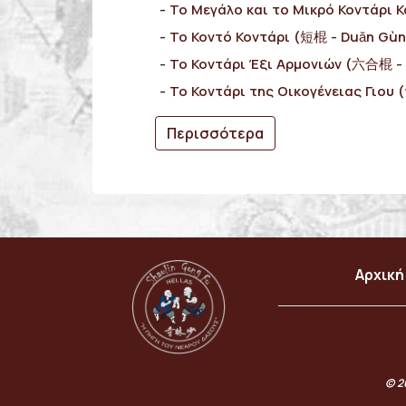
Το Μεγάλο και το Μικρό Κοντάρι
Το Κοντό Κοντάρι (短棍 - Duǎn Gùn
Το Κοντάρι Έξι Αρμονιών (六合棍 - 
Το Κοντάρι της Οικογένειας Γιου 
Περισσότερα
Αρχική
© 2