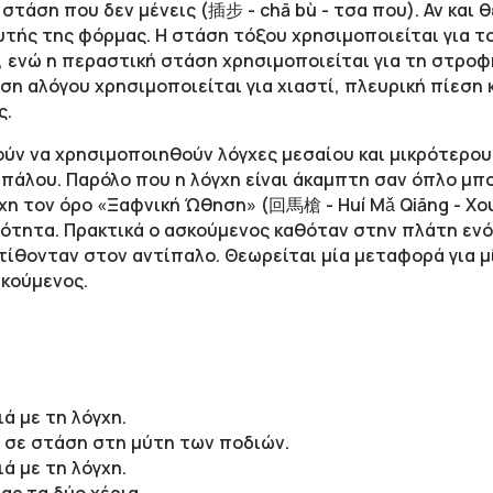
 στάση που δεν μένεις (插
步 -
chā
bù - τσα που)
. Αν και
υτής της φόρμας.
Η στάση τόξου
χρησιμοποιείται για τ
, ενώ η περαστική στάση χρησιμοποιείται για τη στρο
ση αλόγου χρησιμοποιείται για χιαστί, πλευρική πίεση κ
ς.
ύν να χρησιμοποιηθούν λόγχες μεσαίου και μικρότερου 
ιπάλου.
Παρόλο που η λόγχη είναι άκαμπτη σαν όπλο μ
πο
χη τον όρο
«
Ξαφνική Ώθηση
»
(回馬槍 - Η
uí Μǎ Qiāng - Χ
ότητα. Πρακτικά ο ασκούμενος καθόταν στην πλάτη ενό
ιτίθονταν στον αντίπαλο. Θεωρείται μία μεταφορά για μ
σκούμενος.
ά με τη λόγχη.
 σε στάση στη μύτη των ποδιών.
ά με τη λόγχη.