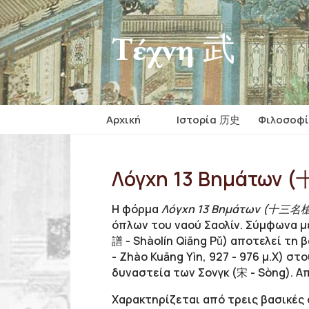
Τέχνη 武
Αρχική
Iστορία 历史
Φιλοσοφ
Λόγχη 13 Βημάτων (
Η φόρμα
Λόγχη 13 Βημάτων (十三名槍 - 
όπλων του ναού Σαολίν.
Σύμφωνα με 
譜 -
Shàolín Qiāng
Pǔ)
αποτελεί τη
β
-
Zhào Kuāng Yìn, 927 - 976 μ.Χ)
στου
δυναστεία των Σονγκ (宋 - Sòng).
Απ
Χαρακτηρίζεται από τρεις βασικές