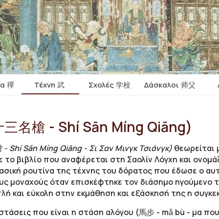
ία 禪
Τέχνη 武
Σχολές 学校
Δάσκαλοι 师父
十三名槍 - Shí Sān Míng Qiāng)
Shí Sān Míng Qiāng - Σι Σαν Μινγκ Τσιάνγκ)
θεωρείται μ
το βιβλίο που αναφέρεται στη Σαολίν Λόγχη και ονομάζ
ασική ρουτίνα της τέχνης του δόρατος που έδωσε ο α
ς μοναχούς όταν επισκέφτηκε τον διάσημο ηγούμενο τ
λή και εύκολη στην εκμάθηση και εξάσκησή της η συγκε
 στάσεις που είναι η στάση αλόγου (馬步 -
mǎ bù - μα που