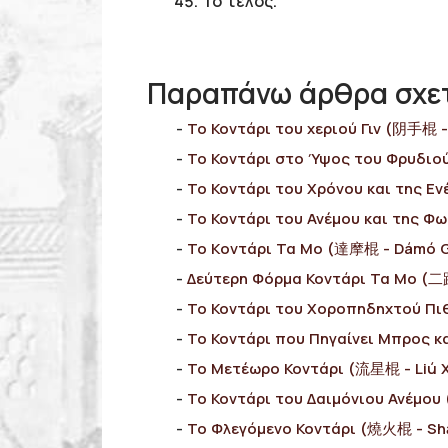
Το τέλος.
Παραπάνω άρθρα σχετ
Το Κοντάρι του χεριού Γιν (阴手棍 -
Το Κοντάρι στο Ύψος του Φρυδιο
Το Κοντάρι του Χρόνου και της Εν
Το Κοντάρι του Ανέμου και της Φ
Το Kοντάρι Τα Μο (達摩棍 - Dámó 
Δεύτερη Φόρμα Κοντάρι Τα Μο (
Το Κοντάρι του Χοροπηδηχτού Πι
Το Κοντάρι που Πηγαίνει Μπρος 
Το Μετέωρο Κοντάρι (流星棍 - Liú 
Το Κοντάρι του Δαιμόνιου Ανέμου
Το Φλεγόμενο Κοντάρι (燒火棍 - Sh