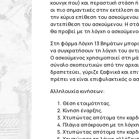
κουνγκ που)
και περαστική στάση ή
οι πιο σημαντικές στην εκτέλεση α
την κύρια επίθεση του ασκούμενου
αντεπίθεση του ασκούμενου.
Η στά
θα προβεί με τη λόγχη ο ασκούμενο
Στη φόρμα Λόγχη 13 Βημάτων μπορο
να συγκρατήσουν τη λόγχη του αντ
Ο ασκούμενος χρησιμοποιεί στη μά
σύνολο σκοπευτικών από την αρχαι
δραπετεύει, γύριζε ξαφνικά και επ
πρέπει να είναι επιφυλακτικός ο α
Αλληλουχία κινήσεων:
Θέση ετοιμότητας.
Κίνηση έναρξης.
Χτυπώντας απότομα την καρδι
Πλάγια απόκρουση με τη λόγχη
Χτυπώντας απότομα την καρδι