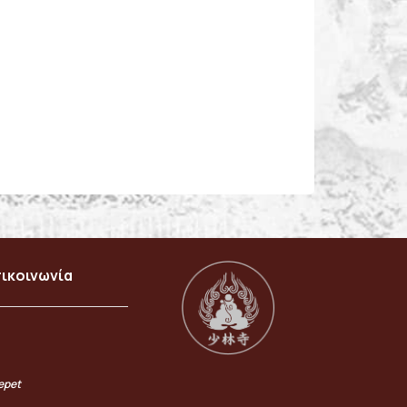
ικοινωνία
epet