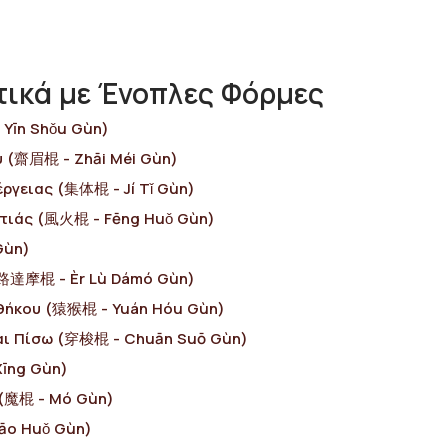
ικά με Ένοπλες Φόρμες
 Yīn Shǒu Gùn)
ύ (齋眉棍 - Zhāi Méi Gùn)
έργειας (集体棍 - Jí Tǐ Gùn)
ωτιάς (風火棍 - Fēng Huǒ Gùn)
Gùn)
二路達摩棍 - Èr Lù Dámó Gùn)
θήκου (猿猴棍 - Yuán Hóu Gùn)
και Πίσω (穿梭棍 - Chuān Suō Gùn)
Xīng Gùn)
 (魔棍 - Mó Gùn)
āo Huǒ Gùn)