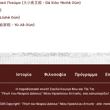
 Κακό Πνεύμα (大小夜叉棍 - Dà Xiǎo Yèchā Gùn)
)
Liùhé Gùn)
(俞家棍 - Yú Jiā Gùn)
Ιστορία
Φιλοσοφία
Πρόγραμμα
Επ
Η παραδοσιακή σχολή Σαολίν Κουνγκ Φου και Τάι Τσι
"Πηγή του Νεαρού Δάσους" Νέου Ηρακλείου Αττικής, σας καλωσορίζει!
026 Copyright: "Πηγή του Νεαρού Δάσους" Νέου Ηρακλείου Αττικής · site:
men