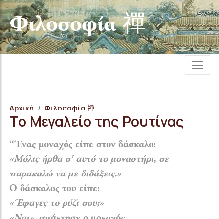
Φιλοσοφία 禪
Αρχική
Φιλοσοφία 禪
Tο Μεγαλείο της Ρουτίνας
“Ένας μοναχός είπε στον δάσκαλο:
«Μόλις ήρθα σ' αυτό το μοναστήρι, σε
παρακαλώ να με διδάξεις.»
Ο δάσκαλος του είπε:
«Έφαγες το ρύζι σου;»
«Ναι»
, απάντησε ο μοναχός.