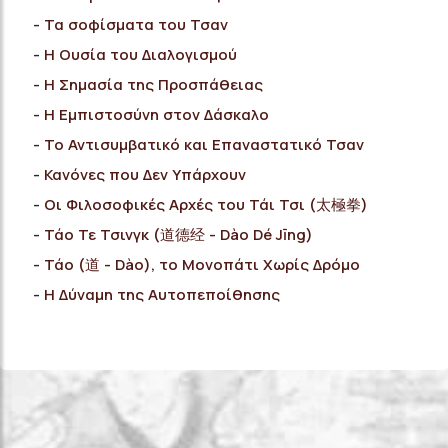
Τα σοφίσματα του Τσαν
H Ουσία του Διαλογισμού
H Σημασία της Προσπάθειας
Η Εμπιστοσύνη στον Δάσκαλο
Το Αντισυμβατικό και Επαναστατικό Τσαν
Κανόνες που Δεν Υπάρχουν
Οι Φιλοσοφικές Αρχές του Τάι Τσι (太極拳)
Τάο Τε Τσινγκ (道德经 - Dào Dé Jīng)
Τάο (道 - Dào), το Μονοπάτι Χωρίς Δρόμο
Η Δύναμη της Αυτοπεποίθησης