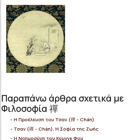
Παραπάνω άρθρα σχετικά με
Φιλοσοφία 禪
Η Προέλευση του Τσαν (禪 - Chán)
Τσαν (禪 - Chán), Η Σοφία της Ζωής
H Νοημοσύνη του Κουνγκ Φου