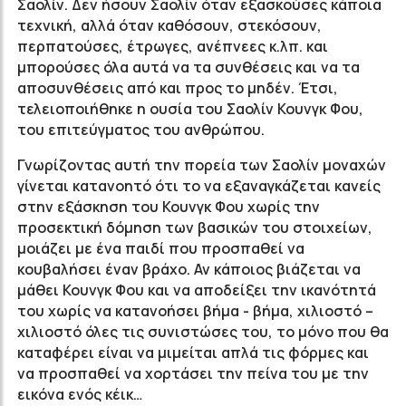
Σαολίν. Δεν ήσουν Σαολίν όταν εξασκούσες κάποια
τεχνική, αλλά όταν καθόσουν, στεκόσουν,
περπατούσες, έτρωγες, ανέπνεες κ.λπ. και
μπορούσες όλα αυτά να τα συνθέσεις και να τα
αποσυνθέσεις από και προς το μηδέν. Έτσι,
τελειοποιήθηκε η ουσία του Σαολίν Κουνγκ Φου,
του επιτεύγματος του ανθρώπου.
Γνωρίζοντας αυτή την πορεία των Σαολίν μοναχών
γίνεται κατανοητό ότι το να εξαναγκάζεται κανείς
στην εξάσκηση του Κουνγκ Φου χωρίς την
προσεκτική δόμηση των βασικών του στοιχείων,
μοιάζει με ένα παιδί που προσπαθεί να
κουβαλήσει έναν βράχο. Αν κάποιος βιάζεται να
μάθει Κουνγκ Φου και να αποδείξει την ικανότητά
του χωρίς να κατανοήσει βήμα - βήμα, χιλιοστό –
χιλιοστό όλες τις συνιστώσες του, το μόνο που θα
καταφέρει είναι να μιμείται απλά τις φόρμες και
να προσπαθεί να χορτάσει την πείνα του με την
εικόνα ενός κέικ…