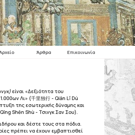
Αρχείο
Άρθρα
Επικοινωνία
υνγκ)
είναι «Δεξιότητα του
 1.000ων Λι» (千里独行 - Qiān Lǐ Dú
νάπτυξη της εσωτερικής δύναμης και
ng Shēn Shù - Τσινγκ Σαν Σου).
ιδήρου και δέστε τους στα πόδια.
ποίες πρέπει να έχουν εμβαπτισθεί