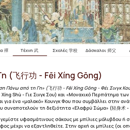
ία 禪
Τέχνη 武
Σχολές 学校
Δάσκαλοι 师父
Γη (飞行功 - Fēi Xíng Gōng)
η Πάνω από τη Γη» (飞行功 - Fēi Xíng Gōng - Φέι Σινγκ Κο
íng Shù - Γιε Σινγκ Σου) και «Μοναχικό Περπάτημα των
ιται για ένα «μαλακό» Κουνγκ Φου που συμβάλλει στην α
υ συναποτελούν τη δεξιότητα «Ελαφρύ Σώμα» (轻身术 - Qī
 γεμίστε υφασμάτινους σάκους με μπίλιες μόλυβδου ή σ
ος μέχρι να εξαντληθείτε. Στην αρχή οι μπίλιες (οι ο