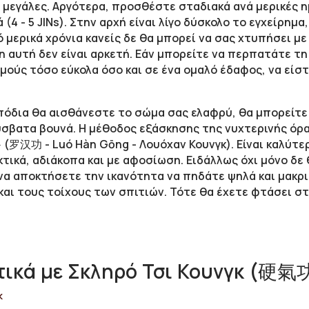
αι μεγάλες. Αργότερα, προσθέστε σταδιακά ανά μερικές 
ά (4 - 5 JINs). Στην αρχή είναι λίγο δύσκολο το εγχείρημ
ό μερικά χρόνια κανείς δε θα μπορεί να σας χτυπήσει μ
 αυτή δεν είναι αρκετή. Εάν μπορείτε να περπατάτε τ
μούς τόσο εύκολα όσο και σε ένα ομαλό έδαφος, να είστ
πόδια θα αισθάνεστε το σώμα σας ελαφρύ, θα μπορείτ
ύσβατα βουνά. Η μέθοδος εξάσκησης της νυχτερινής ό
(罗汉功 - Luó Hàn Gōng - Λουόχαν Κουνγκ). Είναι καλύτερ
κτικά, αδιάκοπα και με αφοσίωση. Ειδάλλως όχι μόνο δ
 αποκτήσετε την ικανότητα να πηδάτε ψηλά και μακριά
και τους τοίχους των σπιτιών. Τότε θα έχετε φτάσει 
ικά με Σκληρό Τσι Κουνγκ (硬氣
κ