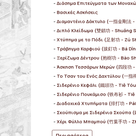
Διάσημα Επιτεύγματα των Μοναχ
Bασικές Ασκήσεις
Διαμαντένιο Δάκτυλο (一指金剛法 - Yī
Διπλό Κλείδωμα (雙鎖功 - Shuāng 
Χτύπημα με το Πόδι (足射功 - Zú S
Τράβηγμα Καρφιού (拔釘功 - Bá Dīn
Ξερίζωμα Δέντρου (抱樹功 - Bào S
Άσκηση Τεσσάρων Μερών (四段功 - 
Το Τσαν του Ενός Δαχτύλου (一指禪功
Σιδερένιο Κεφάλι (鐵頭功 - Tiě Tó
Σιδερένιο Πουκάμισο (铁布衫 - Tiě
Διαδοχικά Χτυπήματα (排打功 - Pái
Σκούπισμα με Σιδερένια Σκούπα 
Χέρι Φύλλο Μπαμπού (竹葉手功 - Zh
Περισσότερα