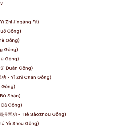
ών
 Zhǐ Jīngāng Fǎ)
Suǒ Gōng)
hè Gōng)
g Gōng)
hù Gōng)
Sì Duàn Gōng)
 - Yī Zhǐ Chán Gōng)
u Gōng)
 Bù Shān)
 Dǎ Gōng)
(鐵掃帚功 - Tiě Sàozhou Gōng)
ú Yè Shǒu Gōng)