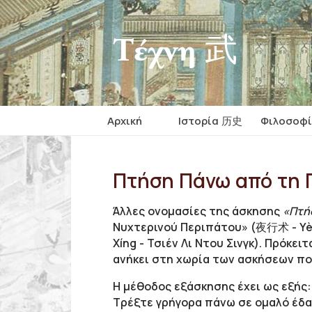
Τέχνη 武
Αρχική
Iστορία 历史
Φιλοσοφ
Πτήση Πάνω από τη 
Άλλες ονομασίες της άσκησης
«Πτήσ
Νυχτερινού Περιπάτου» (夜行术 - Yè X
Xíng - Τσιέν Λι Ντου Σινγκ). Πρόκε
ανήκει στη χωρία των ασκήσεων πο
Η μέθοδος εξάσκησης έχει ως εξής:
Τρέξτε γρήγορα πάνω σε ομαλό έδαφ