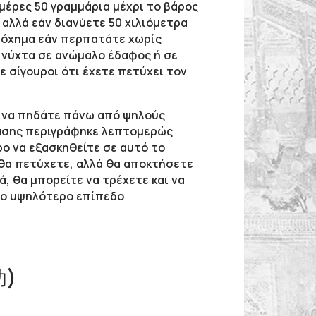
ημέρες 50 γραμμάρια μέχρι το βάρος
α, αλλά εάν διανύετε 50 χιλιόμετρα
ε όχημα εάν περπατάτε χωρίς
η νύχτα σε ανώμαλο έδαφος ή σε
ε σίγουροι ότι έχετε πετύχει τον
ε να πηδάτε πάνω από ψηλούς
ρασης περιγράφηκε λεπτομερώς
ο να εξασκηθείτε σε αυτό το
ε θα πετύχετε, αλλά θα αποκτήσετε
, θα μπορείτε να τρέχετε και να
στο υψηλότερο επίπεδο
功)