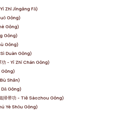
 Zhǐ Jīngāng Fǎ)
Suǒ Gōng)
hè Gōng)
g Gōng)
hù Gōng)
Sì Duàn Gōng)
 - Yī Zhǐ Chán Gōng)
u Gōng)
 Bù Shān)
 Dǎ Gōng)
(鐵掃帚功 - Tiě Sàozhou Gōng)
ú Yè Shǒu Gōng)