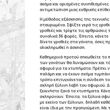
ακόμα και ορισμένες συνηθισμένες
αντιμετώπιση μιας εχθρικής επίθε
Η μέθοδος εξάσκησης της τεχνικής 
σταυρωμένα. Σφίξτε γερά τις γροθι
γροθιές και τρίψτε τις αρθρώσεις
συνολικά 36 φορές. Έπειτα, κάνετε 
δίνετε γροθιές στα γόνατα, όσες π
ολοκληρωθεί η άσκηση.
Καθημερινά προτού σηκωθείτε το π
των γονάτων θα δυναμώσουν και τό
σφυριά για τα χτυπήματα. Πρέπει 
παλάμη και να έχουν σχήμα τυμπάνο
τρόπο επιτυγχάνεται η σύνδεση του
σκληρή ξύλινη λαβή του σφυριού. 
ξεκινήστε ξανά τα χτυπήματα. Κάνο
σκληρύνουν. Έπειτα, τα ξύλινα σφυ
με εκείνο των ξύλινων, δηλαδή καθέ
είναι ίδια με την προηγούμενη. Με