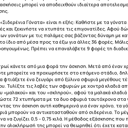
 ασκήσεις μπορεί να αποδειχθούν ιδιαίτερα αποτελεσμα
σης.
«Σιδερένια Γόνατα» είναι η εξής: Καθήστε με τα γόνατα 
ές και ξεκινήστε να χτυπάτε τις επιγονατίδες. Αφού δ
 των γονάτων με τις παλάμες σας βάζοντας δύναμη με κ
το ίδιο από μέσα προς τα έξω για άλλες 36 φορές. Μόλι
ροηγουμένως. Πρέπει να επαναλάβετε 9 φορές τη διαδικ
ρωί κάνετε από μια φορά την άσκηση. Μετά από έναν 
τε μπορείτε να προχωρήσετε στο επόμενο στάδιο, δηλ
να φτιάξετε ένα ζευγάρι από ξύλινα σφυριά μεγέθους τ
υ. Τυλίξτε τις λαβές των σφυριών με χοντρά κλαδιά από
 «μαλακού» και του «σκληρού», αφού τα μαλακά κλαδιά 
Δώστε 72 χτυπήματα με τα δυο σφυριά ταυτόχρονα στα γ
ντας την άσκηση αυτή καθημερινά για έναν χρόνο, τα γ
ριά μπορούν να αντικατασταθούν από σιδερένια. Το μέγε
να να ζυγίζει 0,5 - 0,75 κιλά. Η μέθοδος εξάσκησης που
 την ολοκλήρωσή της μπορεί να θεωρηθεί ότι έχετε κατα