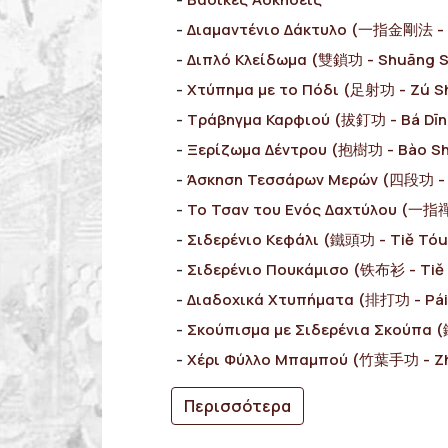
Διαμαντένιο Δάκτυλο (一指金剛法 - Yī
Διπλό Κλείδωμα (雙鎖功 - Shuāng 
Χτύπημα με το Πόδι (足射功 - Zú S
Τράβηγμα Καρφιού (拔釘功 - Bá Dīn
Ξερίζωμα Δέντρου (抱樹功 - Bào S
Άσκηση Τεσσάρων Μερών (四段功 - 
Το Τσαν του Ενός Δαχτύλου (一指禪功
Σιδερένιο Κεφάλι (鐵頭功 - Tiě Tó
Σιδερένιο Πουκάμισο (铁布衫 - Tiě
Διαδοχικά Χτυπήματα (排打功 - Pái
Σκούπισμα με Σιδερένια Σκούπα 
Χέρι Φύλλο Μπαμπού (竹葉手功 - Zh
Περισσότερα