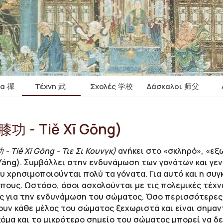
ία 禪
Τέχνη 武
Σχολές 学校
Δάσκαλοι 师父
膝功 - Tiě Xī Gōng)
 Tiě Xī Gōng - Τιε Σι Κουνγκ)
ανήκει στο «σκληρό», «εξω
Yáng). Συμβάλλει στην ενδυνάμωση των γονάτων και γε
 χρησιμοποιούνται πολύ τα γόνατα. Για αυτό και η συγ
πους. Ωστόσο, όσοι ασχολούνται με τις πολεμικές τέχν
υς για την ενδυνάμωση του σώματος. Όσο περισσότερες
υν κάθε μέλος του σώματος ξεχωριστά και είναι σημαντ
κόμα και το μικρότερο σημείο του σώματος μπορεί να δ