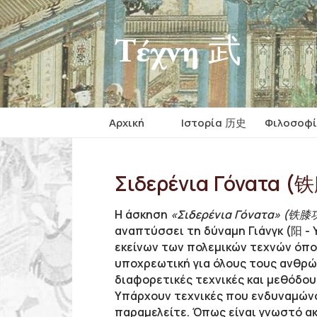
Τέχνη 武
Αρχική
Iστορία 历史
Φιλοσοφ
Σιδερένια Γόνατα (铁
Η άσκηση
«Σιδερένια Γόνατα» (铁膝功 -
αναπτύσσει τη δύναμη Γιάνγκ (阳 - 
εκείνων των πολεμικών τεχνών όπου
υποχρεωτική για όλους τους ανθρώ
διαφορετικές τεχνικές και μεθόδο
Υπάρχουν τεχνικές που ενδυναμώνο
παραμελείτε. Όπως είναι γνωστό α