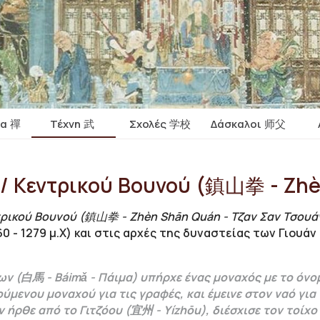
ία 禪
Τέχνη 武
Σχολές 学校
Δάσκαλοι 师父
 / Κεντρικού Βουνού (鎮山拳 - Ζh
τρικού Βουνού (鎮山拳 - Ζhèn Shān Quán - Τζαν Σαν Τσουά
 - 1279 μ.Χ) και στις αρχές της δυναστείας των Γιουάν (
ν (白馬 - Báimǎ - Πάιμα) υπήρχε ένας μοναχός με το όνομα
ούμενου μοναχού για τις γραφές, και έμεινε στον ναό για
ήρθε από το Γιτζόου (宜州 - Yízhōu), διέσχισε τον τοίχο