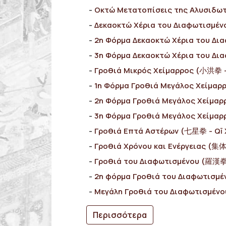
Οκτώ Μετατοπίσεις της Αλυσιδω
Δεκαοκτώ Χέρια του Διαφωτισμέν
2η Φόρμα Δεκαοκτώ Χέρια του Δι
3η Φόρμα Δεκαοκτώ Χέρια του Δ
Γροθιά Μικρός Χείμαρρος (小洪拳 -
1η Φόρμα Γροθιά Μεγάλος Χείμαρ
2η Φόρμα Γροθιά Μεγάλος Χείμα
3η Φόρμα Γροθιά Μεγάλος Χείμα
Γροθιά Επτά Αστέρων (七星拳 - Qī 
Γροθιά Χρόνου και Ενέργειας (集体拳
Γροθιά του Διαφωτισμένου (羅漢拳
2η φόρμα Γροθιά του Διαφωτισμ
Μεγάλη Γροθιά του Διαφωτισμέν
Περισσότερα