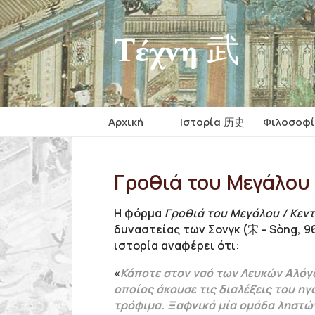
Τέχνη 武
Αρχική
Iστορία 历史
Φιλοσοφ
Γροθιά του Μεγάλου
Η φόρμα
Γροθιά του Μεγάλου / Κεν
δυναστείας των Σονγκ (宋 - Sòng, 960
ιστορία αναφέρει ότι:
«
Κάποτε στον ναό των Λευκών Αλόγω
οποίος άκουσε τις διαλέξεις του ηγ
τρόφιμα. Ξαφνικά μία ομάδα ληστών 