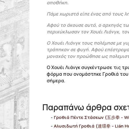
αποθήκη.
Πάμε χωριστά είπε ένας από τους λη
Αφού το άκουσε αυτό, ο αρχηγός τω
περικύκλωσαν τον Χουέι Λιάνγκ, το
Ο Χουέι Λιάνγκ τους πολέμησε με γ
τράπηκαν σε φυγή. Αφού επέστρεψαν
μοναχός τον προώθησε ως πολεμιστ
Ο Χουέι Λιάνγκ συγκέντρωσε τις τρ
φόρμα που ονομάστηκε Γροθιά του Μ
σήμερα.
Παραπάνω άρθρα σχετ
Γροθιά Πέντε Στάσεων (五步拳 - W
Αλυσιδωτή Γροθιά (連環拳 - Lián H