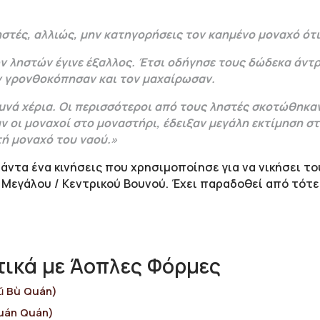
στές, αλλιώς, μην κατηγορήσεις τον καημένο μοναχό ότι
ν ληστών έγινε έξαλλος. Έτσι οδήγησε τους δώδεκα άντ
ν γρονθοκόπησαν και τον μαχαίρωσαν.
υμνά χέρια. Οι περισσότεροι από τους ληστές σκοτώθηκαν
 οι μοναχοί στο μοναστήρι, έδειξαν μεγάλη εκτίμηση στ
ή μοναχό του ναού.»
ιάντα ένα κινήσεις που χρησιμοποίησε για να νικήσει το
εγάλου / Κεντρικού Βουνού. Έχει παραδοθεί από τότε 
ικά με Άοπλες Φόρμες
ǔ Bù Quán)
uán Quán)