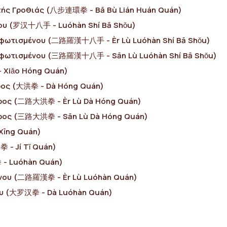
τής Γροθιάς (八步連環拳 - Bā Bù Lián Huán Quán)
ου (罗汉十八手 - Luóhàn Shí Bā Shǒu)
αφωτισμένου (二路羅漢十八手 - Èr Lù Luóhàn Shí Bā Shǒu)
ιαφωτισμένου (三路羅漢十八手 - Sān Lù Luóhàn Shí Bā Shǒu)
 Xiǎo Hóng Quán)
ρος (大洪拳 - Dà Hóng Quán)
ρρος (二路大洪拳 - Èr Lù Dà Hóng Quán)
ρρος (三路大洪拳 - Sān Lù Dà Hóng Quán)
Xīng Quán)
 - Jí Tǐ Quán)
 - Luóhàn Quán)
ένου (二路羅漢拳 - Èr Lù Luóhàn Quán)
ου (大罗汉拳 - Dà Luóhàn Quán)