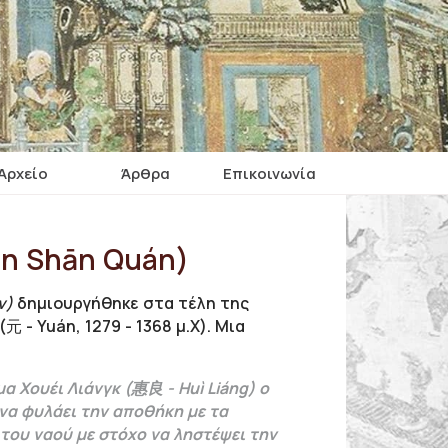
Αρχείο
Άρθρα
Επικοινωνία
èn Shān Quán)
ν)
δημιουργήθηκε στα τέλη της
元 - Yuán, 1279 - 1368 μ.Χ). Μια
 Χουέι Λιάνγκ (惠良 - Huì Liáng) ο
 να φυλάει την αποθήκη με τα
 του ναού με στόχο να ληστέψει την