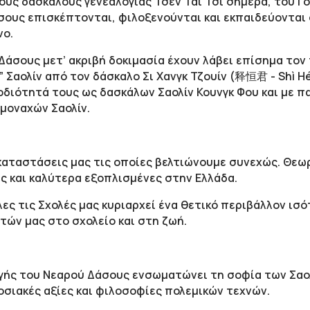
υς δασκάλους γενεαλογίας Τσεν Τάι Τσι σήμερα, του Γου
σους επισκέπτονται, φιλοξενούνται και εκπαιδεύονται
νο.
άσους μετ’ ακριβή δοκιμασία έχουν λάβει επίσημα τον τ
 Σαολίν από τον δάσκαλο Σι Χανγκ Τζουίν (释恒君 - Shì Hén
διότητά τους ως δασκάλων Σαολίν Κουνγκ Φου και με π
μοναχών Σαολίν.
καταστάσεις μας τις οποίες βελτιώνουμε συνεχώς. Θεωρ
ς και καλύτερα εξοπλισμένες στην Ελλάδα.
λες τις Σχολές μας κυριαρχεί ένα θετικό περιβάλλον ισό
ητών μας στο σχολείο και στη ζωή.
ής του Νεαρού Δάσους ενσωματώνει τη σοφία των Σαολ
οσιακές αξίες και φιλοσοφίες πολεμικών τεχνών.