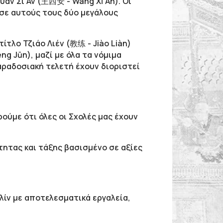
άν Σι Αν (王西安 - Wáng Xī Ān). Οι
 σε αυτούς τους δύο μεγάλους
ίτλο Τζιάο Λιέν (教练 - Jiào Liàn)
g Jūn), μαζί με όλα τα νόμιμα
αραδοσιακή τελετή έχουν διοριστεί
ούμε ότι όλες οι Σχολές μας έχουν
τητας και τάξης βασισμένο σε αξίες
ίν με αποτελεσματικά εργαλεία,