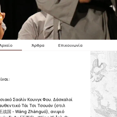
Αρχείο
Άρθρα
Επικοινωνία
ίναι:
σιακό Σαολίν Κουνγκ Φου. Δάσκαλοί
αυθεντικό Τάι Τσι Τσουάν (στιλ
 (王战国 - Wáng Zhànguó)
,
ανιψιό