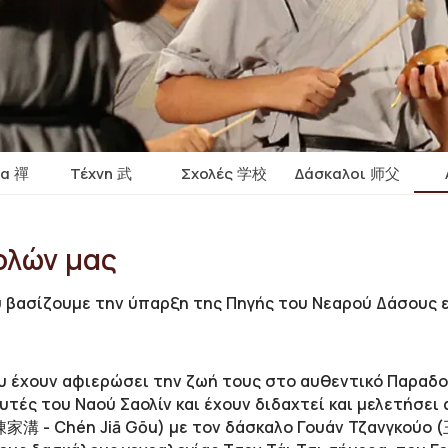
ία 禪
Τέχνη 武
Σχολές 学校
Δάσκαλοι 师父
ολών μας
 βασίζουμε την ύπαρξη της Πηγής του Nεαρού Δάσους ε
υ έχουν αφιερώσει την ζωή τους στο αυθεντικό Παραδο
τές του Ναού Σαολίν και έχουν διδαχτεί και μελετήσει 
(陳家溝 - Chén Jiā Gōu) με τον δάσκαλο Γουάν Τζανγκούο