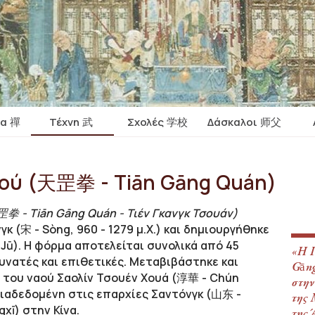
ία 禪
Τέχνη 武
Σχολές 学校
Δάσκαλοι 师父
ιού (天罡拳 - Tiān Gāng Quán)
拳 - Tiān Gāng Quán - Τιέν Γκανγκ Τσουάν)
κ (宋 - Sòng, 960 - 1279 μ.Χ.) και δημιουργήθηκε
ú
Jū
)
. Η φόρμα αποτελείται συνολικά από 45
«Η Γ
 δυνατές και επιθετικές. Μεταβιβάστηκε και
Gāng
 του ναού Σαολίν Τσουέν Χουά (淳華 - Chún
στην
 διαδεδομένη στις επαρχίες Σαντόνγκ (山东 -
της 
xī) στην Κίνα.
της 