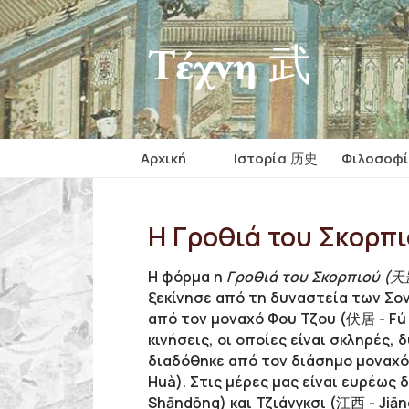
Τέχνη 武
Αρχική
Iστορία 历史
Φιλοσοφ
Η Γροθιά του Σκορπ
H φόρμα η
Γροθιά του Σκορπιού (天罡
ξεκίνησε από τη δυναστεία των Σονγ
από τον μοναχό Φου Τζου (伏居 - F
κινήσεις, οι οποίες είναι σκληρές,
διαδόθηκε από τον διάσημο μοναχό
Huà). Στις μέρες μας είναι ευρέως
Shāndōng) και Τζιάνγκσι (江西 - Jiāng