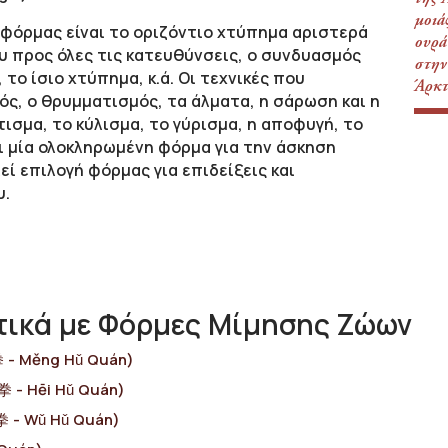
μοιά
 φόρμας είναι το οριζόντιο χτύπημα αριστερά
ουρά
υ προς όλες τις κατευθύνσεις, ο συνδυασμός
στην
το ίσιο χτύπημα, κ.ά. Οι τεχνικές που
Άρκτ
ός, ο θρυμματισμός, τα άλματα, η σάρωση και η
τισμα, το κύλισμα, το γύρισμα, η αποφυγή, το
ι μία ολοκληρωμένη φόρμα για την άσκηση
ί επιλογή φόρμας για επιδείξεις και
υ.
τικά με Φόρμες Μίμησης Ζώων
 - Μěng Hǔ Quán)
 - Hēi Hǔ Quán)
拳 - Wǔ Hǔ Quán)