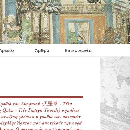
Αρχείο
Άρθρα
Επικοινωνία
ροθιά του Σκορπιού (天罡拳 - Tiān
 Quán - Τιέν Γκανγκ Τσουάν) σημαίνει
 κινεζική γλώσσα η γροθιά των αστεριών
Μεγάλης Άρκτου που αποτελούν την ουρά
Άρκτου. Ο αστερισμός του Σκορπιού, που