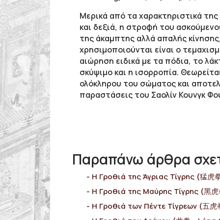
Μερικά από τα χαρακτηριστικά της
και δεξιά, η στροφή του ασκούμενο
της άκαμπτης αλλά απαλής κίνησης, 
χρησιμοποιούνται είναι ο τεμαχισμ
αιώρηση ειδικά με τα πόδια, το λάκ
σκύψιμο και η ισορροπία. Θεωρείτα
ολόκληρου του σώματος και αποτελε
παραστάσεις του Σαολίν Κουνγκ Φο
Παραπάνω άρθρα σχε
Η Γροθιά της Άγριας Τίγρης (猛虎拳
Η Γροθιά της Μαύρης Τίγρης (黑虎拳
Η Γροθιά των Πέντε Τίγρεων (五虎