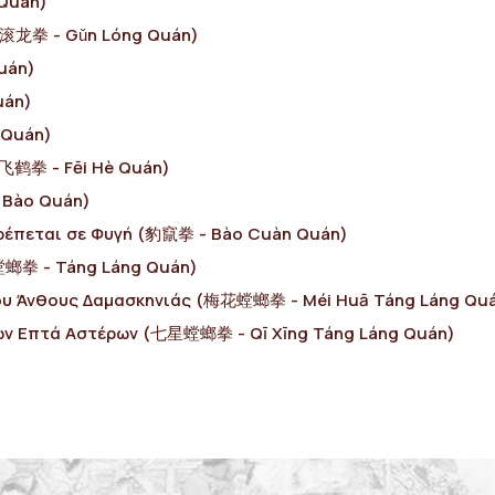
 Quán)
 (滚龙拳 - Gǔn Lóng Quán)
uán)
uán)
 Quán)
(飞鹤拳 - Fēi Ηè Quán)
 Bào Quán)
ρέπεται σε Φυγή (豹竄拳 - Bào Cuàn Quán)
(螳螂拳 - Táng Láng Quán)
του Άνθους Δαμασκηνιάς (梅花螳螂拳 - Méi Huā Táng Láng Qu
των Επτά Αστέρων (七星螳螂拳 - Qī Χīng Táng Láng Quán)