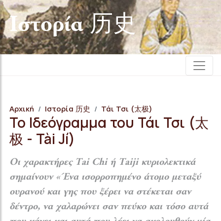
Iστορία 历史
Αρχική
Iστορία 历史
Τάι Τσι (太极)
Το Ιδεόγραμμα του Τάι Τσι (太
极 - Tài Jí)
Οι χαρακτήρες Tai Chi ή Taiji κυριολεκτικά
σημαίνουν «Ένα ισορροπημένο άτομο μεταξύ
ουρανού και γης που ξέρει να στέκεται σαν
δέντρο, να χαλαρώνει σαν πεύκο και τόσο αυτά