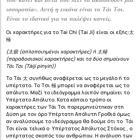
που κάνει και αυτά που λέει να ακολουθούν μία
ισσοροπία». Αυτή η εικόνα είναι το Tάι Τσι.
Είναι το ιδανικό για να παλέψει κανείς.
Οι χαρακτήρες για το Tai Chi (Tai Ji) είναι οι εξής:太
極
(太极 (απλοποιημένοι χαρακτήρες) ή 太極
(παραδοσιακοί χαρακτήρες) και τα δύο σημαίνουν
Τάι Τσι (Tàijí pinyin))
Το Τάι 太 συνήθως αναφέρεται ως το μεγάλο ή το
υπέρτατο. Το Tσι 極 μπορεί να αναφέρεται ως το
απόλυτο. Μαζί το ιδεόγραμμα λοιπόν σημαίνει το
Υπέρτατο Απόλυτο. Κατά κάποιο τρόπο οι
χαρακτήρες των Τάι Τσι παρερμηνεύτηκαν στη
Δύση με τον όρο Υπέρτατη Απόλυτη Γροθιά όμως
αν αναλύσουμε το ιδεόγραμμα θα δούμε ότι το Τάι
Τσι είναι τελικά ο Υπέρτατος Απόλυτος Στόχος , ο
υπέρτατος σκοπός του ανθρώπου. Η ανάλυση των