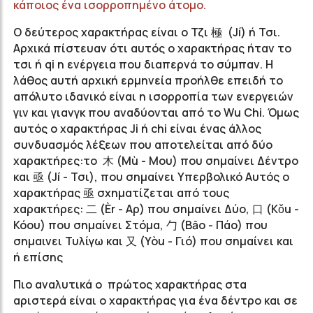
κάποιος ένα ισορροπημένο άτομο.
Ο δεύτερος χαρακτήρας είναι ο Τζι 極 (Jí) ή Τσι.
Αρχικά πίστευαν ότι αυτός ο χαρακτήρας ήταν το
τσι ή qi η ενέργεια που διαπερνά το σύμπαν. Η
λάθος αυτή αρχική ερμηνεία προήλθε επειδή το
απόλυτο ιδανικό είναι η ισορροπία των ενεργειών
γιν και γιανγκ που αναδύονται από το Wu Chi. Όμως
αυτός ο χαρακτήρας Ji ή chi είναι ένας άλλος
συνδυασμός λέξεων που αποτελείται από δύο
χαρακτήρες:το 木 (Mù - Μου) που σημαίνει Δέντρο
και 亟 (Jí - Τσι), που σημαίνει Υπερβολικό Αυτός ο
χαρακτήρας 亟 σχηματίζεται από τους
χαρακτήρες: 二 (Èr - Αρ) που σημαίνει Δύο, 口 (Kǒu -
Κόου) που σημαίνει Στόμα, 勹 (Bāo - Πάο) που
σημαινει Τυλίγω και 又 (Yòu - Γιό) που σημαίνει και
ή επίσης
Πιο αναλυτικά ο πρώτος χαρακτήρας στα
αριστερά είναι ο χαρακτήρας για ένα δέντρο και σε