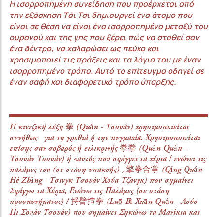
Η ισορροπημένη συνείδηση που προέρχεται από
την εξάσκηση Tάι Τσι δημιουργεί ένα άτομο που
είναι σε θέση να είναι ένα ισορροπημένο μεταξύ του
ουρανού και της γης που ξέρει πώς να σταθεί σαν
ένα δέντρο, να χαλαρώσει ως πεύκο και
χρησιμοποιεί τις πράξεις και τα λόγια του με έναν
ισορροπημένο τρόπο. Αυτό το επίτευγμα οδηγεί σε
έναν σαφή και διαφορετικό τρόπο ύπαρξης.
Η κινεζική λέξη 拳 (Quán - Τσουάν) χρησιμοποιείται
συνήθως για τη γροθιά ή την πυγμαχία. Χρησιμοποιείται
επίσης σαν σοβαρός ή ειλικρινής 拳拳 (Quán Quán -
Τσουάν Τσουάν) ή «αυτός που σφίγγει τα χέρια / ενώνει τις
παλάμες του (σε στάση υπακοής) , 擎拳合掌 (Qíng Quán
Hé Zhǎng - Τσινγκ Τσουάν Χούα Τζανγκ) που σημαίνει
Σφίγγω τα Χέρια, Ενώνω τις Παλάμες (σε στάση
προσκυνήματος) / 捋臂揎拳 (Luō Bì Xuān Quán - Λούο
Πι Σουάν Τσουάν) που σημαίνει Σηκώνω τα Μανίκια και