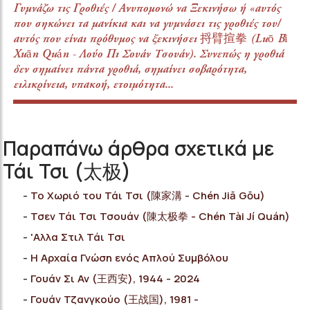
Γυμνάζω τις Γροθιές / Ανυπομονώ να Ξεκινήσω ή «αυτός
που σηκώνει τα μανίκια και να γυμνάσει τις γροθιές του/
αυτός που είναι πρόθυμος να ξεκινήσει 捋臂揎拳 (Luō Bì
Xuān Quán - Λούο Πι Σουάν Τσουάν). Συνεπώς η γροθιά
δεν σημαίνει πάντα γροθιά, σημαίνει σοβαρότητα,
ειλικρίνεια, υπακοή, ετοιμότητα...
Παραπάνω άρθρα σχετικά με
Τάι Τσι (太极)
Το Χωριό του Τάι Τσι (陳家溝 - Chén Jiā Gōu)
Τσεν Τάι Τσι Τσουάν (陳太极拳 - Chén Tài Jí Quán)
'Αλλα Στιλ Τάι Τσι
Η Αρχαία Γνώση ενός Απλού Συμβόλου
Γουάν Σι Αν (王西安), 1944 - 2024
Γουάν Τζανγκούο (王战国), 1981 -