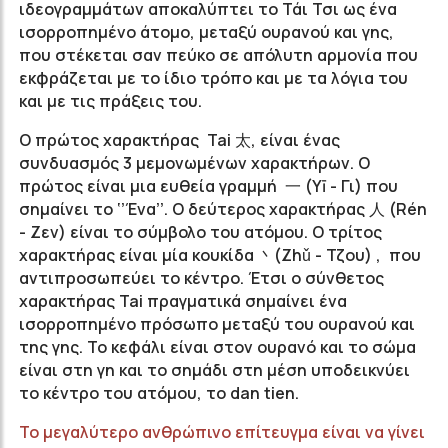
ιδεογραμμάτων αποκαλύπτει το Τάι Τσι ως ένα
ισορροπημένο άτομο, μεταξύ ουρανού και γης,
που στέκεται σαν πεύκο σε απόλυτη αρμονία που
εκφράζεται με το ίδιο τρόπο και με τα λόγια του
και με τις πράξεις του.
Ο πρώτος χαρακτήρας Tai 太, είναι ένας
συνδυασμός 3 μεμονωμένων χαρακτήρων. Ο
πρώτος είναι μια ευθεία γραμμή 一 (Yī - Γι) που
σημαίνει το ‘’Ένα’’. Ο δεύτερος χαρακτήρας 人 (Rén
- Ζεν) είναι το σύμβολο του ατόμου. Ο τρίτος
χαρακτήρας είναι μία κουκίδα 丶(Zhǔ - Τζου) , που
αντιπροσωπεύει το κέντρο. Έτσι ο σύνθετος
χαρακτήρας Tai πραγματικά σημαίνει ένα
ισορροπημένο πρόσωπο μεταξύ του ουρανού και
της γης. Το κεφάλι είναι στον ουρανό και το σώμα
είναι στη γη και το σημάδι στη μέση υποδεικνύει
το κέντρο του ατόμου, το dan tien.
Το μεγαλύτερο ανθρώπινο επίτευγμα είναι να γίνει