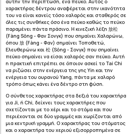
αυτήν την περίπτωση, ένα πεύκο. Αυτός ο
χαρακτήρας δέντρου αναφέρεται στην ικανότητα
του να είναι κανείς τόσο χαλαρός και σταθερός σε
όλες τις συνθήκες όσο ένα πεύκο καθώς το πεύκο
παραμένει πάντα πράσινο. Η κινεζική λέξη 放松
(Fàng Sōng - Φαν Σονγκ) που σημαίνει Χαλαρώνω,
όπου 放 (Fàng - Φαν) σημαίνει Τοποθετώ,
Ελευθερώνω και 松 (Sōng - Σονγκ) που σημαίνει
πεύκο σημαίνει να είσαι χαλαρός σαν πεύκο. Αυτή
η πρακτική επιτρέπει σε όποιον ασκεί το Tai Chi
να ριζώσει στην ενέργεια της γης Yin και την
ενέργεια του ουρανού Yang, πάντα με χαλαρό
τρόπο όπως κάνει ένα δέντρο στη φύση.
Ο σύνθετος χαρακτήρας στα δεξιά του χαρακτήρα
για Ji, ή Chi, δείχνει τους χαρακτήρες που
σχετίζονται με το χέρι και το στόμα και που
περιέχονται σε δύο γραμμές και χωρίζονται από
μια κεντρική γραμμή. Ο χαρακτήρας του στόματος
και ο χαρακτήρα του χεριού εξισορροπημένα σε