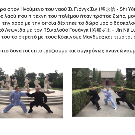
 στον Ηγούμενο του ναού Σι Γιόνγκ Σιν (释永信 - Shì Yǒn
ς λαού που η τέχνη του πολέμου ήταν τρόπος ζωής, μο
 την χαρά με την οποία δέχτηκε το δώρο μας ο δάσκαλ
ό Λεωνίδα με τον Τζιναλούο Γουάνγκ (紧那罗王 - Jǐn Nā L
ς του το στρατό με τους Κόκκινους Μανδύες και τιμάτα
 πιο δυνατοί επιστρέφουμε και συγχρόνως ανανεώνουμ