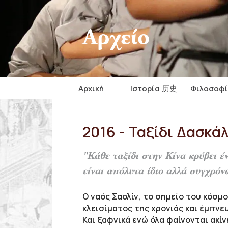
Αρχείο
Αρχική
Iστορία 历史
Φιλοσοφ
2016 - Ταξίδι Δασκά
"Κάθε ταξίδι στην Κίνα κρύβει έ
είναι απόλυτα ίδιο αλλά συγχρόν
Ο ναός Σαολίν, το σημείο του κόσμ
κλεισίματος της χρονιάς και έμπνε
Και ξαφνικά ενώ όλα φαίνονται ακί