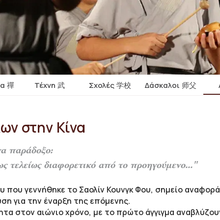
ία 禪
Τέχνη 武
Σχολές 学校
Δάσκαλοι 师父
λων στην Κίνα
να παράδοξο:
ως τελείως διαφορετικό από το προηγούμενο..."
ου που γεννήθηκε το Σαολίν Κουνγκ Φου, σημείο αναφορά
υση για την έναρξη της επόμενης.
νητα στον αιώνιο χρόνο, με το πρώτο άγγιγμα αναβλύζου