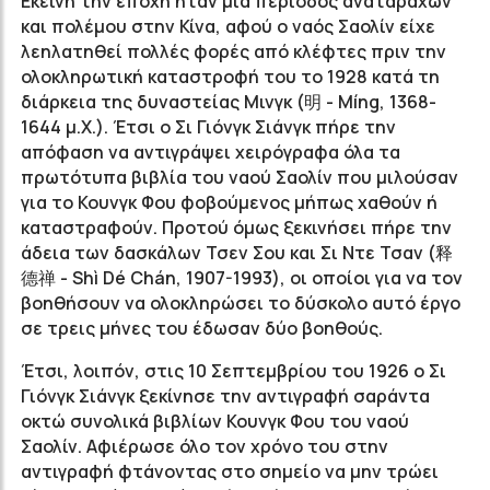
Εκείνη την εποχή ήταν μία περίοδος αναταραχών
και πολέμου στην Κίνα, αφού ο ναός Σαολίν είχε
λεηλατηθεί πολλές φορές από κλέφτες πριν την
ολοκληρωτική καταστροφή του το 1928 κατά τη
διάρκεια της δυναστείας Μινγκ (明 - Míng, 1368-
1644 μ.Χ.). Έτσι ο Σι Γιόνγκ Σιάνγκ πήρε την
απόφαση να αντιγράψει χειρόγραφα όλα τα
πρωτότυπα βιβλία του ναού Σαολίν που μιλούσαν
για το Κουνγκ Φου φοβούμενος μήπως χαθούν ή
καταστραφούν. Προτού όμως ξεκινήσει πήρε την
άδεια των δασκάλων Τσεν Σου και Σι Ντε Τσαν (释
德禅 - Shì Dé Chán, 1907-1993), οι οποίοι για να τον
βοηθήσουν να ολοκληρώσει το δύσκολο αυτό έργο
σε τρεις μήνες του έδωσαν δύο βοηθούς.
Έτσι, λοιπόν, στις 10 Σεπτεμβρίου του 1926 ο Σι
Γιόνγκ Σιάνγκ ξεκίνησε την αντιγραφή σαράντα
οκτώ συνολικά βιβλίων Κουνγκ Φου του ναού
Σαολίν. Αφιέρωσε όλο τον χρόνο του στην
αντιγραφή φτάνοντας στο σημείο να μην τρώει