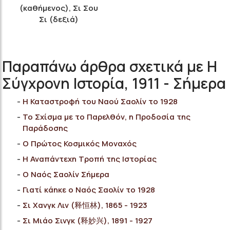
(καθήμενος), Σι Σου
Σι (δεξιά)
Παραπάνω άρθρα σχετικά με Η
Σύγχρονη Ιστορία, 1911 - Σήμερα
Η Καταστροφή του Nαού Σαολίν το 1928
Το Σχίσμα με το Παρελθόν, η Προδοσία της
Παράδοσης
Ο Πρώτος Κοσμικός Μοναχός
Η Αναπάντεχη Τροπή της Ιστορίας
Ο Ναός Σαολίν Σήμερα
Γιατί κάηκε ο Ναός Σαολίν το 1928
Σι Χανγκ Λιν (释恒林), 1865 - 1923
Σι Μιάο Σινγκ (释妙兴), 1891 - 1927