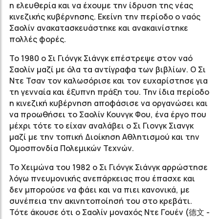
η ελευθερία και να έχουμε την ίδρυση της νέας
κινεζικής κυβέρνησης. Εκείνη την περίοδο ο ναός
Σαολίν ανακατασκευάστηκε και ανακαινίστηκε
πολλές φορές.
Το 1980 ο Σι Γιόνγκ Σιάνγκ επέστρεψε στον ναό
Σαολίν μαζί με όλα τα αντίγραφα των βιβλίων. Ο Σι
Ντε Τσαν τον καλωσόρισε και τον ευχαρίστησε για
τη γενναία και έξυπνη πράξη του. Την ίδια περίοδο
η κινεζική κυβέρνηση αποφάσισε να οργανώσει και
να προωθήσει το Σαολίν Κουνγκ Φου, ένα έργο που
μέχρι τότε το είχαν αναλάβει ο Σι Γιονγκ Σιανγκ
μαζί με την τοπική Διοίκηση Αθλητισμού και την
Ομοσπονδία Πολεμικών Τεχνών.
Το Χειμώνα του 1982 ο Σι Γιόνγκ Σιάνγκ αρρώστησε
λόγω πνευμονικής ανεπάρκειας που έπασχε και
δεν μπορούσε να φάει και να πιει κανονικά, με
συνέπεια την ακινητοποίησή του στο κρεβάτι.
Τότε άκουσε ότι ο Σαολίν μοναχός Ντε Γουέν (德文 -