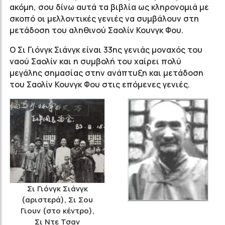
ακόμη, σου δίνω αυτά τα βιβλία ως κληρονομιά με
σκοπό οι μελλοντικές γενιές να συμβάλουν στη
μετάδοση του αληθινού Σαολίν Κουνγκ Φου.
Ο Σι Γιόνγκ Σιάνγκ είναι 33ης γενιάς μοναχός του
ναού Σαολίν και η συμβολή του χαίρει πολύ
μεγάλης σημασίας στην ανάπτυξη και μετάδοση
του Σαολίν Κουνγκ Φου στις επόμενες γενιές.
Σι Γιόνγκ Σιάνγκ
(αριστερά), Σι Σου
Γιουν (στο κέντρο),
Σι Ντε Τσαν