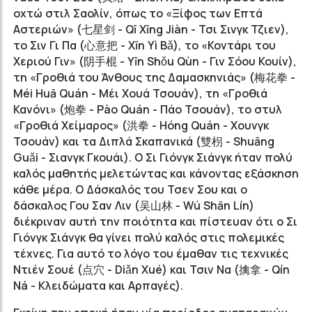
οχτώ στιλ Σαολίν, όπως το «Ξίφος των Επτά
Αστεριών» (七星剑 - Qī Xīng Jiàn - Τσι Σινγκ Τζιεν),
το Σιν Γι Πα (心意把 - Xīn Yì Bǎ), το «Κοντάρι του
Χεριού Γιν» (阴手棍 - Yīn Shǒu Qùn - Γιν Σόου Κουίν),
τη «Γροθιά του Άνθους της Δαμασκηνιάς» (梅花拳 -
Méi Huā Quán - Μέι Χουά Τσουάν), τη «Γροθιά
Κανόνι» (炮拳 - Pào Quán - Πάο Τσουάν), το στυλ
«Γροθιά Χείμαρος» (洪拳 - Hóng Quán - Χουνγκ
Τσουάν) και τα Διπλά Σκαπανικά (雙枴 - Shuāng
Guǎi - Σιανγκ Γκουάι). Ο Σι Γιόνγκ Σιάνγκ ήταν πολύ
καλός μαθητής μελετώντας και κάνοντας εξάσκηση
κάθε μέρα. Ο Δάσκαλός του Τσεν Σου και ο
δάσκαλος Γου Σαν Λιν (吴山林 - Wú Shān Lín)
διέκριναν αυτή την ποιότητα και πίστευαν ότι ο Σι
Γιόνγκ Σιάνγκ θα γίνει πολύ καλός στις πολεμικές
τέχνες. Για αυτό το λόγο του έμαθαν τις τεχνικές
Ντιέν Σουέ (点穴 - Diǎn Xué) και Τσιν Να (擒拿 - Qín
Ná - Κλειδώματα και Αρπαγές).