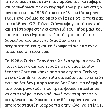
τίποτα ακόμη και όταν ήταν άρρωστος. Κατάφερε
και ολοκλήρωσε την αντιγραφή των βιβλίων στις 5
Ιανουαρίου του 1928 όπου στις 18 του ίδιου μήνα
έλαβε ένα γράμμα το οποίο ανέφερε ότι ο πατέρας
του πέθανε. Ο Σι Γιόνγκ Σιάνγκ έφυγε από τον ναό
και επέστρεψε στην οικογένειά του. Πήρε μαζί του
και όλα τα αντίγραφα μετά από προτροπή του
δασκάλου του μέχρι να διασφαλιστεί η
ακεραιότητά τους και τα έκρυψε πίσω από έναν
τοίχο του σπιτιού του.
Το 1928 ο Σι Ντε Τσαν έστειλε ένα γράμμα στον Σι
Γιόνγκ Σιάνγκ και του έγραφε ότι ο ναός Σαολίν
λεηλατήθηκε και κάηκε από τον στρατό. Εκείνος
στενοχωρήθηκε τόσο πολύ διαβάζοντάς το επειδή
ένιωσε ότι δεν μπορούσε να βοηθήσει τα αδέρφια
του τους μοναχούς, που τρεις φορές επιχείρησε
να επιστρέψει στον ναό, αλλά τον σταμάτησε η
οικογένειά του. Χρειάστηκαν δέκα χρόνια για να
αποκατασταθεί η ισορροπία στην Κίνα, να επέλθει