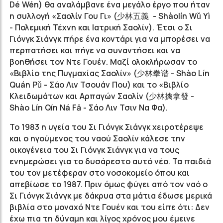
Dé Wén) θα αναλάμβανε ένα μεγάλο έργο που ήταν
η συλλογή «Σαολίν Γου Γι» (少林五義 - Shàolín Wǔ Yì
- Πολεμική Τέχνη και Ιατρική Σαολίν). Έτσι ο Σι
Γιόνγκ Σιάνγκ πήρε ένα κοντάρι για να μπορέσει να
περπατήσει και πήγε να συναντήσει και να
βοηθήσει τον Ντε Γουέν. Μαζί ολοκλήρωσαν το
«Βιβλίο της Πυγμαχίας Σαολίν» (少林拳谱 - Shào Lín
Quán Pǔ - Σάο Λιν Τσουάν Που) και το «Βιβλίο
Κλειδωμάτων και Αρπαγών Σαολίν (少林擒拿發 -
Shào Lín Qín Ná Fā - Σάο Λιν Τσιν Να Φα).
Το 1983 η υγεία του Σι Γιόνγκ Σιάνγκ χειροτέρεψε
και ο ηγούμενος του ναού Σαολίν κάλεσε την
οικογένεια του Σι Γιόνγκ Σιάνγκ για να τους
ενημερώσει για το δυσάρεστο αυτό νέο. Τα παιδιά
του τον μετέφεραν στο νοσοκομείο όπου και
απεβίωσε το 1987. Πριν όμως φύγει από τον ναό ο
Σι Γιόνγκ Σιάνγκ με δάκρυα στα μάτια έδωσε μερικά
βιβλία στο μοναχό Ντε Γουέν και του είπε ότι: Δεν
έχω πια τη δύναμη και λίγος χρόνος μου έμεινε