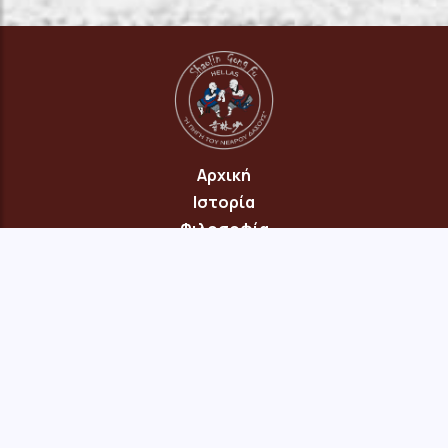
Αρχική
Ιστορία
Φιλοσοφία
Πρόγραμμα
Επικοινωνία
© 2026 Copyright: "Πηγή του Νεαρού Δάσους" Νέου Ηρακλείου
Αττικής · site:
menepet