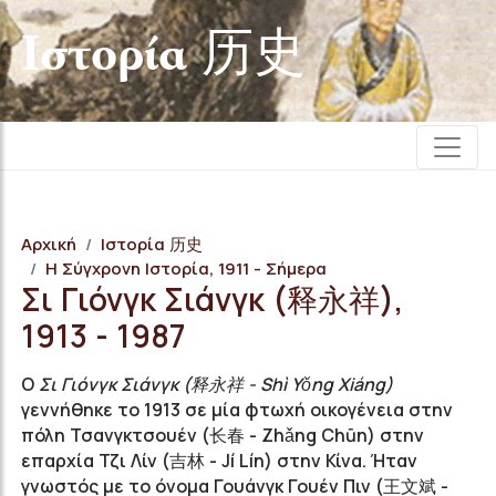
Iστορία 历史
Αρχική
Iστορία 历史
Η Σύγχρονη Ιστορία, 1911 - Σήμερα
Σι Γιόνγκ Σιάνγκ (释永祥),
1913 - 1987
Ο
Σι Γιόνγκ Σιάνγκ (释永祥 - Shì Yǒng Xiáng)
γεννήθηκε το 1913 σε μία φτωχή οικογένεια στην
πόλη Τσανγκτσουέν (长春 - Zhǎng Chūn) στην
επαρχία Τζι Λίν (吉林 - Jí Lín) στην Κίνα. Ήταν
γνωστός με το όνομα Γουάνγκ Γουέν Πιν (王文斌 -