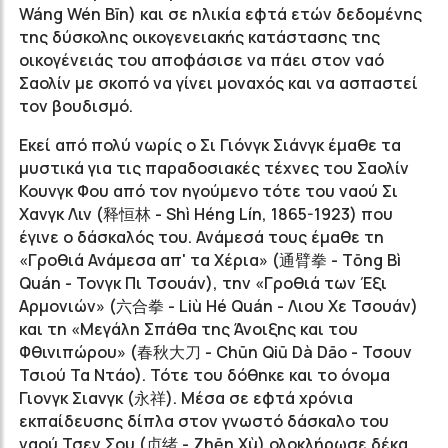
Wáng Wén Bīn) και σε ηλικία εφτά ετών δεδομένης
της δύσκολης οικογενειακής κατάστασης της
οικογένειάς του αποφάσισε να πάει στον ναό
Σαολίν με σκοπό να γίνει μοναχός και να ασπαστεί
τον βουδισμό.
Εκεί από πολύ νωρίς o Σι Γιόνγκ Σιάνγκ έμαθε τα
μυστικά για τις παραδοσιακές τέχνες του Σαολίν
Κουνγκ Φου από τον ηγούμενο τότε του ναού Σι
Χανγκ Λιν (释恒林 - Shì Héng Lín, 1865-1923) που
έγινε ο δάσκαλός του. Ανάμεσά τους έμαθε τη
«Γροθιά Ανάμεσα απ' τα Χέρια» (通臂拳 - Tōng Bì
Quán - Τονγκ Πι Τσουάν), την «Γροθιά των Έξι
Αρμονιών» (六合拳 - Liù Hé Quán - Λιου Χε Τσουάν)
και τη «Μεγάλη Σπάθα της Άνοιξης και του
Φθινιπώρου» (春秋大刀 - Chūn Qiū Dà Dāo - Τσουν
Τσιού Τα Ντάο). Τότε του δόθηκε και το όνομα
Γιονγκ Σιανγκ (永祥). Μέσα σε εφτά χρόνια
εκπαίδευσης δίπλα στον γνωστό δάσκαλο του
ναού Τσεν Σου (贞绪 - Zhēn Xù) ολοκλήρωσε δέκα