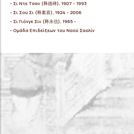
Σι Ντε Τσαν (释德禅), 1907 - 1993
Σι Σου Σι (释素喜), 1924 - 2006
Σι Γιόνγκ Σιν (释永信), 1965 -
Ομάδα Επιδείξεων του Ναού Σαολίν