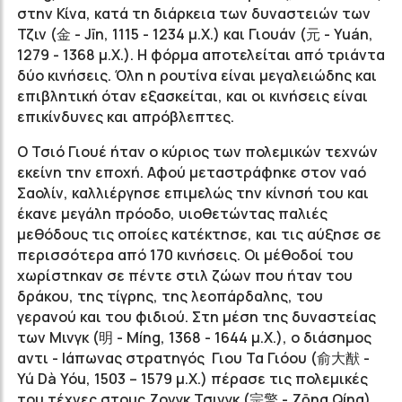
στην Κίνα, κατά τη διάρκεια των δυναστειών των
Τζιν (金 - Jīn, 1115 - 1234 μ.Χ.) και Γιουάν (元 - Yuán,
1279 - 1368 μ.Χ.). Η φόρμα αποτελείται από τριάντα
δύο κινήσεις. Όλη η ρουτίνα είναι μεγαλειώδης και
επιβλητική όταν εξασκείται, και οι κινήσεις είναι
επικίνδυνες και απρόβλεπτες.
Ο Τσιό Γιουέ ήταν ο κύριος των πολεμικών τεχνών
εκείνη την εποχή. Αφού μεταστράφηκε στον ναό
Σαολίν, καλλιέργησε επιμελώς την κίνησή του και
έκανε μεγάλη πρόοδο, υιοθετώντας παλιές
μεθόδους τις οποίες κατέκτησε, και τις αύξησε σε
περισσότερα από 170 κινήσεις. Οι μέθοδοί του
χωρίστηκαν σε πέντε στιλ ζώων που ήταν του
δράκου, της τίγρης, της λεοπάρδαλης, του
γερανού και του φιδιού. Στη μέση της δυναστείας
των Μινγκ (明 - Míng, 1368 - 1644 μ.Χ.), ο διάσημος
αντι - Ιάπωνας στρατηγός Γιου Τα Γιόου (俞大猷 -
Yú Dà Yóu, 1503 – 1579 μ.Χ.) πέρασε τις πολεμικές
του τέχνες στους Ζονγκ Τσινγκ (宗擎 - Zōng Qíng)