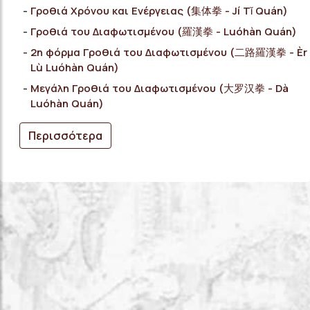
Γροθιά Χρόνου και Ενέργειας (集体拳 - Jí Tǐ Quán)
Γροθιά του Διαφωτισμένου (羅漢拳 - Luóhàn Quán)
2η φόρμα Γροθιά του Διαφωτισμένου (二路羅漢拳 - Èr
Lù Luóhàn Quán)
Μεγάλη Γροθιά του Διαφωτισμένου (大罗汉拳 - Dà
Luóhàn Quán)
Περισσότερα