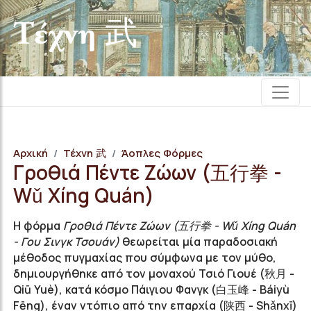
Τέχνη 武
Αρχική
Τέχνη 武
Άοπλες Φόρμες
Γροθιά Πέντε Ζώων (五行拳 -
Wǔ Xíng Quán)
Η φόρμα
Γροθιά Πέντε Ζώων (五行拳 - Wǔ Xíng Quán
- Γου Σινγκ Τσουάν)
θεωρείται μία παραδοσιακή
μέθοδος πυγμαχίας που σύμφωνα με τον μύθο,
δημιουργήθηκε από τον μοναχού Τσιό Γιουέ (秋月 -
Qiū Yuè), κατά κόσμο Πάιγιου Φανγκ (白玉峰 - Báiyù
Fēng), έναν ντόπιο από την επαρχία (陕西 - Shǎnxī)