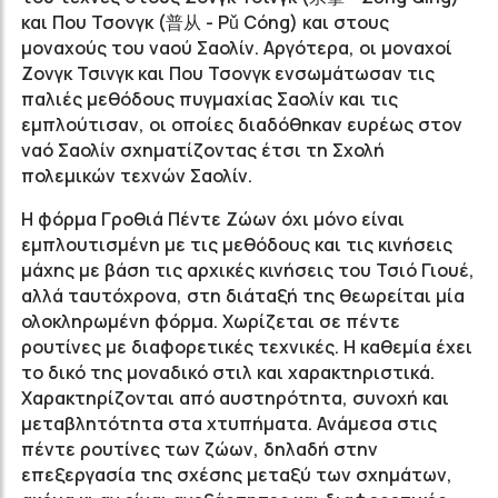
και Που Τσονγκ (普从 - Pǔ Cóng) και στους
μοναχούς του ναού Σαολίν. Αργότερα, οι μοναχοί
Ζονγκ Τσινγκ και Που Τσονγκ ενσωμάτωσαν τις
παλιές μεθόδους πυγμαχίας Σαολίν και τις
εμπλούτισαν, οι οποίες διαδόθηκαν ευρέως στον
ναό Σαολίν σχηματίζοντας έτσι τη Σχολή
πολεμικών τεχνών Σαολίν.
Η φόρμα Γροθιά Πέντε Ζώων όχι μόνο είναι
εμπλουτισμένη με τις μεθόδους και τις κινήσεις
μάχης με βάση τις αρχικές κινήσεις του Τσιό Γιουέ,
αλλά ταυτόχρονα, στη διάταξή της θεωρείται μία
ολοκληρωμένη φόρμα. Χωρίζεται σε πέντε
ρουτίνες με διαφορετικές τεχνικές. Η καθεμία έχει
το δικό της μοναδικό στιλ και χαρακτηριστικά.
Χαρακτηρίζονται από αυστηρότητα, συνοχή και
μεταβλητότητα στα χτυπήματα. Ανάμεσα στις
πέντε ρουτίνες των ζώων, δηλαδή στην
επεξεργασία της σχέσης μεταξύ των σχημάτων,