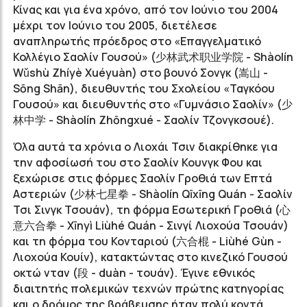
Κίνας και για ένα χρόνο, από τον Ιούνιο του 2004
μέχρι τον Ιούνιο του 2005, διετέλεσε
αναπληρωτής πρόεδρος στο «Επαγγελματικό
Κολλέγιο Σαολίν Γουσού» (
少林武术职业学院
- Shàolín
Wǔshù Zhíyè Xuéyuàn) στο βουνό Σονγκ (
嵩山
-
Sōng Shān), διευθυντής του Σχολείου «Ταγκόου
Γουσού» και διευθυντής στο «Γυμνάσιο Σαολίν» (
少
林中学
- Shàolín Zhōngxué - Σαολίν Τζονγκσουέ).
Όλα αυτά τα χρόνια ο Λιοχάι Τσιν διακρίθηκε για
την αφοσίωσή του στο Σαολίν Κουνγκ Φου και
ξεχώρισε στις φόρμες Σαολίν Γροθιά των Επτά
Αστεριών (
少林七星拳
- Shàolín Qīxīng Quán - Σαολίν
Τσι Σινγκ Τσουάν), τη φόρμα Εσωτερική Γροθιά (
心
意六合拳
- Xīnyì Liùhé Quán - Σινγί Λιοχούα Τσουάν)
και τη φόρμα του Κονταριού (
六合棍
- Liùhé Gùn -
Λιοχούα Κουίν), κατακτώντας στο κινεζικό Γουσού
οκτώ νταν
(段 - d
uàn - τουάν). Έγινε εθνικός
διαιτητής πολεμικών τεχνών πρώτης κατηγορίας
και ο δρόμος της βράβευσης ήταν πολύ κοντά.