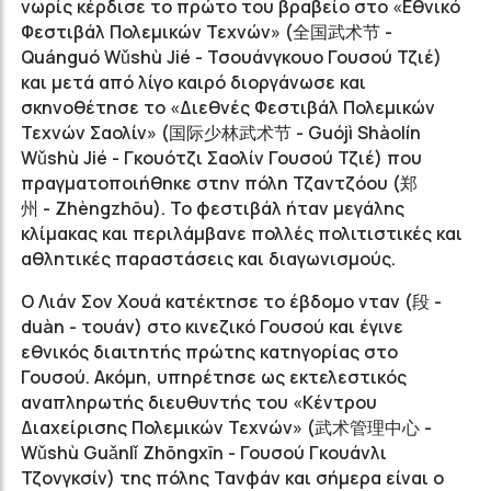
νωρίς κέρδισε το πρώτο του βραβείο στο «Εθνικό
Φεστιβάλ Πολεμικών Τεχνών» (
全国武术节
-
Quánguó Wǔshù Jié - Τσουάνγκουο Γουσού Τζιέ)
και μετά από λίγο καιρό διοργάνωσε και
σκηνοθέτησε το «Διεθνές Φεστιβάλ Πολεμικών
Τεχνών Σαολίν» (
国际少林武术节
- Guójì Shàolín
Wǔshù Jié - Γκουότζι Σαολίν Γουσού Τζιέ) που
πραγματοποιήθηκε στην πόλη Τζαντζόου (
郑
州
- Zhèngzhōu). Το φεστιβάλ ήταν μεγάλης
κλίμακας και περιλάμβανε πολλές πολιτιστικές και
αθλητικές παραστάσεις και διαγωνισμούς.
Ο Λιάν Σον Χουά κατέκτησε το έβδομο νταν (段 -
duàn - τουάν) στο κινεζικό Γουσού και έγινε
εθνικός διαιτητής πρώτης κατηγορίας στο
Γουσού. Ακόμη, υπηρέτησε ως εκτελεστικός
αναπληρωτής διευθυντής του «Κέντρου
Διαχείρισης Πολεμικών Τεχνών» (
武术管理中心
-
Wǔshù Guǎnlǐ Zhōngxīn - Γουσού Γκουάνλι
Τζονγκσίν) της πόλης Τανφάν και σήμερα είναι ο