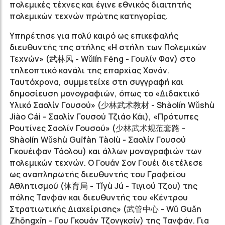
πολεμικές τέχνες και έγινε εθνικός διαιτητής
πολεμικών τεχνών πρώτης κατηγορίας.
Υπηρέτησε για πολύ καιρό ως επικεφαλής
διευθυντής της στήλης
«
Η στήλη των Πολεμικών
Τεχνών
»
(
武林风
- Wǔlín Fēng - Γουλίν Φαν) στο
τηλεοπτικό κανάλι της επαρχίας Χονάν
.
Ταυτόχρονα, συμμετείχε στη συγγραφή και
δημοσίευση μονογραφιών, όπως το
«
Διδακτικό
Υλικό Σαολίν Γουσού
»
(
少林武术教材
- Shàolín Wǔshù
Jiào Cái - Σαολίν Γουσού Τζιάο Κάι),
«
Πρότυπες
Ρουτίνες Σαολίν Γουσού
»
(
少林武术规范套路
-
Shàolín Wǔshù Guīfàn Tàolù - Σαολίν Γουσού
Γκουέιφαν Τάολου) και άλλων μονογραφιών των
πολεμικών τεχνών. Ο Γουάν Σον Γουέι διετέλεσε
ως αναπληρωτής διευθυντής του Γραφείου
Αθλητισμού (
体育局
- Tǐyù Jú - Τιγιού Τζου) της
πόλης Τανφάν και διευθυντής του
«
Κέντρου
Στρατιωτικής Διαχείρισης
»
(
武管中心
- Wǔ Guǎn
Zhōngxīn - Γου Γκουάν Τζονγκσίν) της Τανφάν. Για