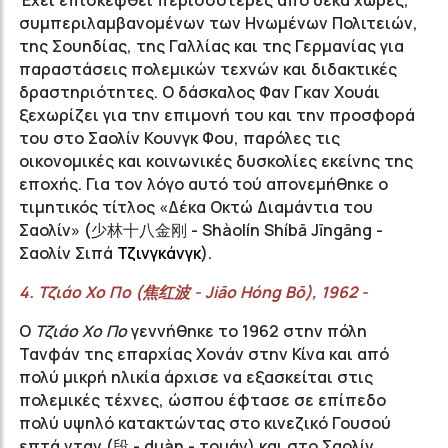
Έχει επισκεφθεί περισσότερες από δέκα χώρες,
συμπεριλαμβανομένων των Ηνωμένων Πολιτειών,
της Σουηδίας, της Γαλλίας και της Γερμανίας για
παραστάσεις πολεμικών τεχνών και διδακτικές
δραστηριότητες. Ο δάσκαλος Φαν Γκαν Χουάι
ξεχωρίζει για την επιμονή του και την προσφορά
του στο Σαολίν Κουνγκ Φου, παρόλες τις
οικονομικές και κοινωνικές δυσκολίες εκείνης της
εποχής. Για τον λόγο αυτό τού απονεμήθηκε ο
τιμητικός τίτλος «Δέκα Οκτώ Διαμάντια του
Σαολίν» (
少林十八金刚
- Shàolín Shíbā Jīngāng -
Σαολίν Σιπά
Τζινγκάνγκ
).
4.
Τζιάο
Χο
Πο
(
焦红波
-
Jiāo
Hóng
Bō
), 1962 -
Ο
Τζιάο Χο Πο
γεννήθηκε το 1962 στην πόλη
Τανφάν της επαρχίας Χονάν στην Κίνα και από
πολύ μικρή ηλικία άρχισε να εξασκείται στις
πολεμικές τέχνες, ώσπου έφτασε σε επίπεδο
πολύ υψηλό κατακτώντας στο κινεζικό Γουσού
επτά νταν
(段 -
duàn - τουάν) και στο Σαολίν