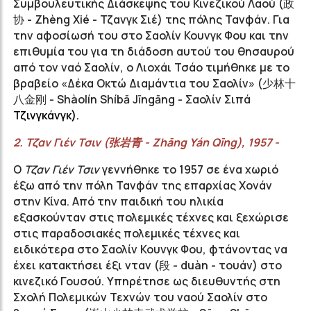
Συμβουλευτικής Διάσκεψης του Κινεζικού Λαού (
政
协
- Zhèng Xié - Τζανγκ Σιέ) της πόλης Τανφάν. Για
την αφοσίωσή του στο Σαολίν Κουνγκ Φου και την
επιθυμία του για τη διάδοση αυτού του θησαυρού
από τον ναό Σαολίν, ο Λιοχάι Τσάο τιμήθηκε με το
βραβείο «Δέκα Οκτώ Διαμάντια του Σαολίν» (
少林十
八金刚
- Shàolín Shíbā Jīngāng - Σαολίν Σιπά
Τζινγκάνγκ).
2. Τζαν
Γιέν Τσιν (
张岩青
-
Zhāng
Yán
Qīng
), 1957 -
Ο
Τζαν Γιέν Τσιν
γεννήθηκε το 1957 σε ένα χωριό
έξω από την πόλη Τανφάν της επαρχίας Χονάν
στην Κίνα. Από την παιδική του ηλικία
εξασκούνταν στις πολεμικές τέχνες και ξεχώρισε
στις παραδοσιακές πολεμικές τέχνες και
ειδικότερα στο Σαολίν Κουνγκ Φου, φτάνοντας να
έχει κατακτήσει έξι νταν (段 - duàn - τουάν) στο
κινεζικό Γουσού. Υπηρέτησε ως διευθυντής στη
Σχολή Πολεμικών Τεχνών του ναού Σαολίν στο