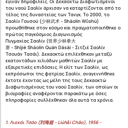
έγιναν δημοφιλείς. Οι Δεκαοχτώ Διαφωτισμένοι
του ναού
Σαολίν
άρχισαν να καταρτίζονται από το
τέλος της δυναστείας των
Τανγκ
. Το 2000, το
Σαολίν
Γουσού
(
少林武术
-
Shàolín
Wǔshù
)
προωθήθηκε στον κόσμο και πραγματοποιήθηκε ο
πρώτος παγκόσμιος Διαγωνισμός
Πυγμαχίας
Σαολίν
(
世界少林拳大
赛
-
Shìjiè
Shàolín
Quán
Dàsài - Σιτζιέ Σαολίν
Τσουάν Τασάι
). Δεκαοκτώ επιλέχθηκαν μεταξύ
εκατοντάδων χιλιάδων μαθητών
Σαολίν
με
εξαιρετικές επιδόσεις. Η ελίτ
των Σαολίν
, ως
εκπρόσωποι της φατρίας
Σαολίν,
αναγεννήθηκε
έκτοτε έχοντας ως μέλη της τους Δεκαοκτώ
Διαφωτισμένους του ναού
Σαολίν
, των οποίων οι
βιογραφίες αναφέρονται παρακάτω με όσες
πληροφορίες συλλέχθηκαν όλα αυτά τα χρόνια.
1. Λιoχάι
Τσάο
(
刘海超
-
Liúhǎi
Chāo
), 1956 -