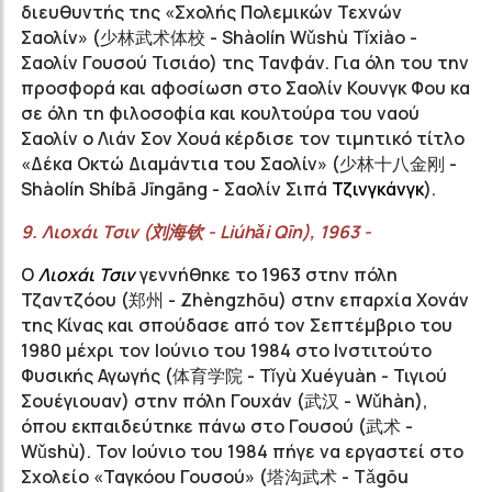
διευθυντής της «Σχολής Πολεμικών Τεχνών
Σαολίν» (
少林武术体校
- Shàolín Wǔshù Tǐxiào -
Σαολίν Γουσού Τισιάο) της Τανφάν. Για όλη του την
προσφορά και αφοσίωση στο Σαολίν Κουνγκ Φου κα
σε όλη τη φιλοσοφία και κουλτούρα του ναού
Σαολίν ο Λιάν Σον Χουά κέρδισε τον τιμητικό τίτλο
«Δέκα Οκτώ Διαμάντια του Σαολίν» (
少林十八金刚
-
Shàolín Shíbā Jīngāng -
Σαολίν Σιπά
Τζινγκάνγκ
).
9.
Λιοχάι
Τσιν (
刘海钦
-
Liúhǎi
Qīn
), 1963 -
Ο
Λιοχάι Τσιν
γεννήθηκε το 1963 στην πόλη
Τζαντζόου (
郑州
- Zhèngzhōu) στην επαρχία Χονάν
της Κίνας και σπούδασε από τον Σεπτέμβριο του
1980 μέχρι τον Ιούνιο του 1984 στο Ινστιτούτο
Φυσικής Αγωγής (
体育学院
- Tǐyù Xuéyuàn - Τιγιού
Σουέγιουαν) στην πόλη Γουχάν (
武汉
- Wǔhàn),
όπου εκπαιδεύτηκε πάνω στο Γουσού (
武术
-
Wǔshù). Τον Ιούνιο του 1984 πήγε να εργαστεί στο
Σχολείο «Ταγκόου Γουσού» (
塔沟武术
- Tǎgōu