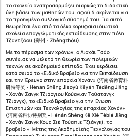
το σχολείο αναπροσαρμόζει διαρκώς τη διδακτική
ύλη βάσει των μαθητών του, αφού διακρίνεται για
το προηγμένο συλλογικό σύστημά του. Για αυτό
θεωρείται ένα από τα δέκα κορυφαία ιδιωτικά
σχολεία επαγγελματικής εκπαίδευσης στην πόλη
Τζαντζόου (
郑州
- Zhèngzhōu).
Με το πέρασμα των χρόνων, ο Λιοχάι Τσάο
συνέχισε να μελετά τη θεωρία των πολεμικών
τεχνών σε ακαδημαϊκό επίπεδο. Έχει κερδίσει
κατά σειρά το «Ειδικό Βραβείο για την Εκπαίδευση
και την Έρευνα στην επαρχία Χονάν» (
河南省教育科
研特等奖
- Hénán Shěng Jiàoyù Kēyán Tèděng Jiǎng
- Χονάν Σανγκ Τζιάογιου Κούαγιαν Τούατανγκ
Τζιάνγκ), το «Ειδικό Βραβείο για την Ένωση
Επιστημών και Τεχνολογίας της επαρχίας Χoνάν»
(
河南省科协特别奖
- Hénán Shěng Kē Xié Tèbié Jiǎng
- Χονάν Σανγκ Κούα Σιέ Τούαπιε Τζιάνγκ), το
βραβείο «Ηγέτης της Ακαδημαϊκής Τεχνολογίας του