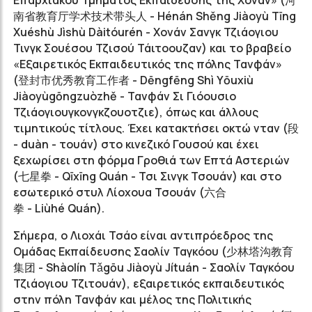
Επαρχιακού Τμήματος Εκπαίδευσης της Χoνάν» (
河
南省教育厅学术技术带头人
- Hénán Shěng Jiàoyù Tīng
Xuéshù Jìshù Dàitóurén - Χονάν Σανγκ Τζιάογιου
Τινγκ Σουέσου Τζισού Τάιτοουζαν) και το βραβείο
«Εξαιρετικός Εκπαιδευτικός της πόλης Τανφάν»
(
登封市优秀教育工作者
- Dēngfēng Shì Yōuxiù
Jiàoyùgōngzuòzhě - Τανφάν Σι Γιόουσιο
Τζιάογιουγκονγκζουοτζιε), όπως και άλλους
τιμητικούς τίτλους. Έχει κατακτήσει οκτώ νταν (段
- duàn - τουάν) στο κινεζικό Γουσού και έχει
ξεχωρίσει στη φόρμα Γροθιά των Επτά Αστεριών
(
七星拳
- Qīxīng Quán - Τσι Σινγκ Τσουάν) και στο
εσωτερικό στυλ Λίοχουα Τσουάν (
六合
拳
- Liùhé Quán).
Σήμερα, ο Λιοχάι Τσάο είναι αντιπρόεδρος της
Ομάδας Εκπαίδευσης Σαολίν Ταγκόου (
少林塔沟教育
集团
- Shàolín Tǎgōu Jiàoyù Jítuán - Σαολίν Ταγκόου
Τζιάογιου Τζιτουάν), εξαιρετικός εκπαιδευτικός
στην πόλη Τανφάν και μέλος της Πολιτικής