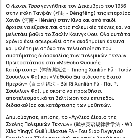
Ο
Λιoχάι Τσάο
γεννήθηκε τον Δεκέμβριο του 1956
στην πόλη Τανφάν (登封 -
Dēngfēng)
της επαρχίας
Χονάν (河南 -
Hénán)
στην Κίνα και από παιδί
άρχισε να εξασκείται στις πολεμικές τέχνες και να
μελετάει βαθιά το Σαολίν Κουνγκ Φου. Όλα αυτά τα
χρόνια έχει αφιερωθεί στην ακαδημαϊκή έρευνα
και μελέτη με στόχο την τελειοποίηση του
συστήματος διδασκαλίας των πολεμικών τεχνών.
Πρωτοστάτησε στη «Μέθοδο Φυσικής
Κατάρτισης» (
体能训练法
- Tǐnéng Xùnliàn Fǎ - Τινάν
Σουίνλιεν Φα) και «Μέθοδο Εκπαίδευσης Εκατό
Ημερών» (
百日训练法
- Bǎi Rì Xùnliàn Fǎ - Πάι Ρι
Σουίνλιεν Φα), με σκοπό να προωθήσει
αποτελεσματικά τη βελτίωση του επιπέδου
διδασκαλίας και κατάρτισης των μαθητών.
Δημιούργησε, επίσης, το «Αγγλικό Δίκαιο της
Σχολής Πολεμικών Τεχνών» (
武校英语规律教学法
- Wǔ
Xiào Yīngyǔ Guīlǜ Jiàoxué Fǎ - Γου Σιάο Γινγκγιού