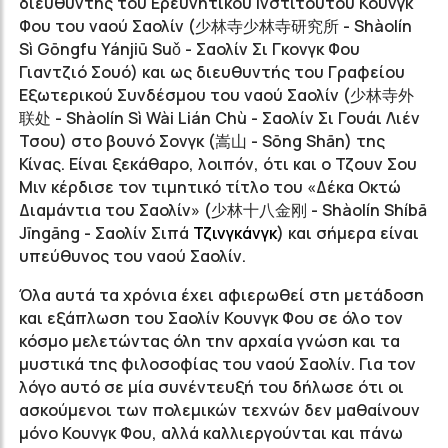
διευθυντής του Ερευνητικού Ινστιτούτου Κουνγκ
Φου του ναού Σαολίν (
少林寺少林寺研究所
- Shàolín
Sì Gōngfu Yánjiū Suǒ - Σαολίν Σι Γκονγκ Φου
Γιαντζιό Σουό) και ως διευθυντής του Γραφείου
Εξωτερικού Συνδέσμου του ναού Σαολίν (
少林寺外
联处
- Shàolín Sì Wài Lián Chù - Σαολίν Σι Γουάι Λιέν
Τσου) στο βουνό Σονγκ (
嵩山
- Sōng Shān) της
Κίνας. Είναι ξεκάθαρο, λοιπόν, ότι και ο Τζουν Σου
Μιν κέρδισε τον τιμητικό τίτλο του «Δέκα Οκτώ
Διαμάντια του Σαολίν» (
少林十八金刚
- Shàolín Shíbā
Jīngāng -
Σαολίν Σιπά
Τζινγκάνγκ
) και σήμερα είναι
υπεύθυνος του ναού Σαολίν.
Όλα αυτά τα χρόνια έχει αφιερωθεί στη μετάδοση
και εξάπλωση του Σαολίν Κουνγκ Φου σε όλο τον
κόσμο μελετώντας όλη την αρχαία γνώση και τα
μυστικά της φιλοσοφίας του ναού Σαολίν. Για τον
λόγο αυτό σε μία συνέντευξή του δήλωσε ότι οι
ασκούμενοι των πολεμικών τεχνών δεν μαθαίνουν
μόνο Κουνγκ Φου, αλλά καλλιεργούνται και πάνω