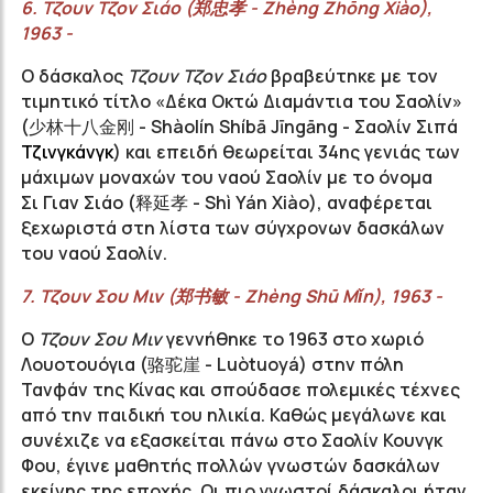
6.
Τζουν
Τζον
Σιάο
(
郑忠孝
-
Zhèng
Ζhōng
Χiào
),
1963 -
Ο δάσκαλος
Τζουν
Τζον
Σιάο
βραβεύτηκε με τον
τιμητικό τίτλο «
Δέκα Οκτώ Διαμάντια του
Σαολίν»
(
少林十八金刚
-
Shàolín
Shíbā
Jīngāng -
Σαολίν Σιπά
Τζινγκάνγκ
) και επειδή θεωρείται 34ης γενιάς των
μάχιμων μοναχών του ναού
Σαολίν
με το όνομα
Σι
Γιαν
Σιάο
(
释延孝
-
Shì
Yán
Xiào
), αναφέρεται
ξεχωριστά στη λίστα των σύγχρονων δασκάλων
του ναού
Σαολίν
.
7.
Τζουν
Σου
Μιν
(
郑书敏
-
Zhèng
Shū
Mǐn
), 1963 -
Ο
Τζουν Σου Μιν
γεννήθηκε το 1963 στο χωριό
Λουοτουόγια (
骆驼崖
- Luòtuoyá) στην πόλη
Τανφάν της Κίνας και σπούδασε πολεμικές τέχνες
από την παιδική του ηλικία. Καθώς μεγάλωνε και
συνέχιζε να εξασκείται πάνω στο Σαολίν Κουνγκ
Φου, έγινε μαθητής πολλών γνωστών δασκάλων
εκείνης της εποχής. Οι πιο γνωστοί δάσκαλοι ήταν