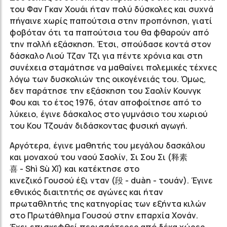
του Φαν Γκαν Χουάι ήταν πολύ δύσκολες και συχνά
πήγαινε χωρίς παπούτσια στην προπόνηση, γιατί
φοβόταν ότι τα παπούτσια του θα φθαρούν από
την πολλή εξάσκηση. Έτσι, σπούδασε κοντά στον
δάσκαλο Λιού Τζαν Τζι για πέντε χρόνια και στη
συνέχεια σταμάτησε να μαθαίνει πολεμικές τέχνες
λόγω των δυσκολιών της οικογένειάς του. Όμως,
δεν παράτησε την εξάσκηση του Σαολίν Κουνγκ
Φου και το έτος 1976, όταν αποφοίτησε από το
λύκειο, έγινε δάσκαλος στο γυμνάσιο του χωριού
του Κου Τζουάν διδάσκοντας φυσική αγωγή.
Αργότερα, έγινε μαθητής του μεγάλου δασκάλου
και μοναχού του ναού Σαολίν, Σι Σου Σι (
释素
喜
- Shì Sù Xǐ) και κατέκτησε στο
κινεζικό Γουσού έξι νταν
(段 -
duàn - τουάν). Έγινε
εθνικός διαιτητής σε αγώνες και ήταν
πρωταθλητής της κατηγορίας των εξήντα κιλών
στο Πρωτάθλημα Γουσού στην επαρχία Χονάν.