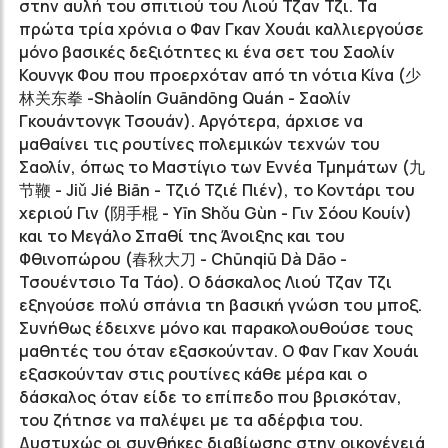
στην αυλή του σπιτιού του Λιού Τζαν Τζι. Τα
πρώτα τρία χρόνια ο Φαν Γκαν Χουάι καλλιεργούσε
μόνο βασικές δεξιότητες κι ένα σετ του Σαολίν
Κουνγκ Φου που προερχόταν από τη νότια Κίνα (
少
林关东拳
-Shàolín Guāndōng Quán - Σαολίν
Γκουάντονγκ Τσουάν). Αργότερα, άρχισε να
μαθαίνει τις ρουτίνες πολεμικών τεχνών του
Σαολίν, όπως το Μαστίγιο των Εννέα Τμημάτων (
九
节鞭
- Jiǔ Jié Biān - Τζιό Τζιέ Πιέν), το Κοντάρι του
χεριού Γιν (
阴手棍
- Yīn Shǒu Gùn - Γιν Σόου Κουίν)
και το Μεγάλο Σπαθί της Άνοιξης και του
Φθινοπώρου (
春秋大刀
- Chūnqiū Dà Dāo -
Τσουέντσιο Τα Τάο). Ο δάσκαλος Λιού Τζαν Τζι
εξηγούσε πολύ σπάνια τη βασική γνώση του μποξ.
Συνήθως έδειχνε μόνο και παρακολουθούσε τους
μαθητές του όταν εξασκούνταν. Ο Φαν Γκαν Χουάι
εξασκούνταν στις ρουτίνες κάθε μέρα και ο
δάσκαλος όταν είδε το επίπεδο που βρισκόταν,
του ζήτησε να παλέψει με τα αδέρφια του.
Δυστυχώς οι συνθήκες διαβίωσης στην οικογένειά