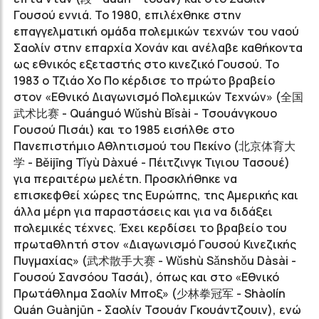
Γουσού εννιά. Το 1980, επιλέχθηκε στην
επαγγελματική ομάδα πολεμικών τεχνών του ναού
Σαολίν στην επαρχία Χονάν και ανέλαβε καθήκοντα
ως εθνικός εξεταστής στο κινεζικό Γουσού. Το
1983 ο Τζιάο Χο Πο κέρδισε το πρώτο βραβείο
στον «Εθνικό Διαγωνισμό Πολεμικών Τεχνών» (
全国
武术比赛
- Quánguó Wǔshù Bǐsài - Τσουάνγκουο
Γουσού Πισάι) και το 1985 εισήλθε στο
Πανεπιστήμιο Αθλητισμού του Πεκίνο (
北京体育大
学
- Běijīng Tǐyù Dàxué - Πέιτζινγκ Τιγιου Τασουέ)
για περαιτέρω μελέτη. Προσκλήθηκε να
επισκεφθεί χώρες της Ευρώπης, της Αμερικής και
άλλα μέρη για παραστάσεις και για να διδάξει
πολεμικές τέχνες. Έχει κερδίσει το βραβείο του
πρωταθλητή στον «Διαγωνισμό Γουσού Κινεζικής
Πυγμαχίας» (
武术散手大赛
- Wǔshù Sǎnshǒu Dàsài -
Γουσού Σανσόου Τασάι), όπως και στο «Εθνικό
Πρωτάθλημα Σαολίν Μποξ» (
少林拳冠军
- Shàolín
Quán Guànjūn - Σαολίν Τσουάν Γκουάντζουιν), ενώ