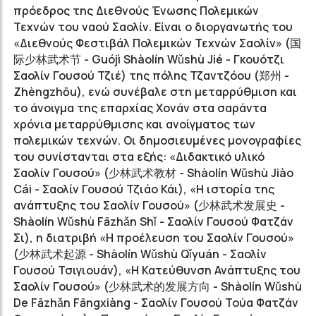
πρόεδρος της Διεθνούς Ένωσης Πολεμικών
Τεχνών του ναού Σαολίν. Είναι ο διοργανωτής του
«Διεθνούς Φεστιβάλ Πολεμικών Τεχνών Σαολίν» (
国
际少林武术节
- Guójì Shàolín Wǔshù Jié - Γκουότζι
Σαολίν Γουσού Τζιέ) της πόλης Τζαντζόου (
郑州
-
Zhèngzhōu), ενώ συνέβαλε στη μεταρρύθμιση και
το άνοιγμα της επαρχίας Χονάν στα σαράντα
χρόνια μεταρρύθμισης και ανοίγματος των
πολεμικών τεχνών. Οι δημοσιευμένες μονογραφίες
του συνίστανται στα εξής: «Διδακτικό υλικό
Σαολίν Γουσού» (
少林武术教材
- Shàolín Wǔshù Jiào
Cái - Σαολίν Γουσού Τζιάο Κάι), «Η ιστορία της
ανάπτυξης του Σαολίν Γουσού» (
少林武术发展史
-
Shàolín Wǔshù Fāzhǎn Shǐ - Σαολίν Γουσού Φατζάν
Σι), η διατριβή «Η προέλευση του Σαολίν Γουσού»
(
少林武术起源
- Shàolín Wǔshù Qǐyuán - Σαολίν
Γουσού Τσιγιουάν), «Η Κατεύθυνση Ανάπτυξης του
Σαολίν Γουσού» (
少林武术的发展方向
- Shàolín Wǔshù
De Fāzhǎn Fāngxiàng - Σαολίν Γουσού Τούα Φατζάν