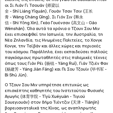
οι Σι Λιάν Γι Τσουάν (
师梁以
全
- Shī Liáng Yǐquán), Γουάν Τσαν Τσιν (
王长
青
- Wáng Cháng Qīng), Σι Γιόν Σιν (
释永
信
- Shì Yǒng Xìn), Γκάο Γουένσαν (
高文山
- Gāo
Wénshān). Όλα αυτά τα χρόνια ο Τζουν Σου Μιν
έχει επισκεφθεί την Ιαπωνία, την Αυστραλία, τη
Νέα Ζηλανδία, τις Ηνωμένες Πολιτείες, το Χονγκ
Κονγκ, την Ταϊβάν και άλλες χώρες και περιοχές
του κόσμου. Παράλληλα, έχει εκπαιδεύσει πολλούς
παγκόσμιους πρωταθλητές στις πολεμικές τέχνες
όπως τους Γιάν Ρέι (
杨锐
- Yáng Ruì), Γιάν Τζιέν Φαν
(
杨建芳
- Yáng Jiàn Fāng) και Πι Σου Τζουίν (毕书军 -
Bì Shū Jūn).
Ο Τζουν Σου Μιν υπηρέτησε επιτυχώς ως
επισκέπτης καθηγητής του Ινστιτούτου Φυσικής
Αγωγής (
体育学院
- Tǐyù Xuéyuàn - Τιγιού
Σουεγιουάν) στον δήμο Τιέντζιν (
天津
- Tiānjīn)
βορειοανατολικά της Κίνας, ως αναπληρωτής