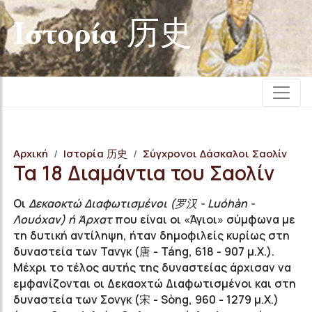
Iστορία 历史
Αρχική
Iστορία 历史
Σύγχρονοι Δάσκαλοι Σαολίν
Τα 18 Διαμάντια του Σαολίν
Οι
Δεκαοκτώ Διαφωτισμένοι (
罗汉
-
Luóhàn -
Λουόχαν
) ή Ά
ρχατ
που είναι οι «Άγιοι» σύμφωνα με
τη δυτική αντίληψη, ήταν δημοφιλείς κυρίως στη
δυναστεία των
Τανγκ
(唐 -
Táng
, 618 - 907 μ.Χ.).
Μέχρι το τέλος αυτής της δυναστείας
άρχισαν να
εμφανίζονται οι Δεκαοχτώ Διαφωτισμένοι και στη
δυναστεία των Σονγκ (宋 -
Sòng
, 960 - 1279 μ.Χ.)