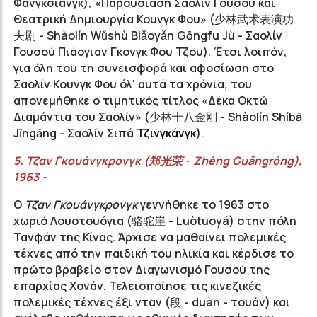
Φανγκσιάνγκ), «Παρουσίαση Σαολίν Γουσού και
Θεατρική Δημιουργία Κουνγκ Φου» (
少林武术表演功
夫剧
- Shàolín Wǔshù Biǎoyǎn Gōngfu Jù - Σαολίν
Γουσού Πιάογιαν Γκονγκ Φου Τζου). Έτσι λοιπόν,
για όλη του τη συνεισφορά και αφοσίωση στο
Σαολίν Κουνγκ Φου όλ' αυτά τα χρόνια, του
απονεμήθηκε ο τιμητικός τίτλος «Δέκα Οκτώ
Διαμάντια του Σαολίν» (
少林十八金刚
- Shàolín Shíbā
Jīngāng - Σαολίν Σιπά
Τζινγκάνγκ
).
5.
Τζαν
Γκουάνγκρονγκ
(
郑光荣
-
Zhèng
Guāngróng
),
1963 -
Ο
Τζαν
Γκουάνγκρονγκ
γεννήθηκε το 1963 στο
χωριό
Λουοτουόγια
(
骆驼崖
-
Luòtuoyá
) στην πόλη
Τανφάν
της Κίνας. Άρχισε να μαθαίνει πολεμικές
τέχνες από την παιδική του ηλικία και κέρδισε το
πρώτο βραβείο στον Διαγωνισμό
Γουσού
της
επαρχίας
Χονάν.
Τελειοποίησε τις κινεζικές
πολεμικές τέχνες έξι
νταν
(段 -
duàn - τουάν
) και