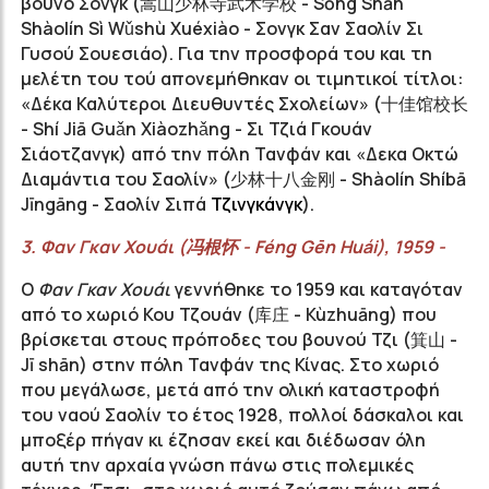
βουνό Σονγκ (
嵩山少林寺武术学校
- Sōng Shān
Shàolín Sì Wǔshù Xuéxiào - Σονγκ Σαν Σαολίν Σι
Γυσού Σουεσιάο). Για την προσφορά του και τη
μελέτη του τού απονεμήθηκαν οι τιμητικοί τίτλοι:
«Δέκα Καλύτεροι Διευθυντές Σχολείων» (十佳馆校长
- Shí Jiā Guǎn Xiàozhǎng - Σι Τζιά Γκουάν
Σιάοτζανγκ) από την πόλη Τανφάν και «Δεκα Οκτώ
Διαμάντια του Σαολίν» (
少林十八金刚
- Shàolín Shíbā
Jīngāng - Σαολίν Σιπά
Τζινγκάνγκ
).
3.
Φαν
Γκαν
Χουάι
(
冯根怀
-
Féng
Gēn
Huái
), 1959 -
Ο
Φαν Γκαν Χουάι
γεννήθηκε το 1959 και καταγόταν
από το χωριό Κου Τζουάν (
库庄
- Kùzhuāng) που
βρίσκεται στους πρόποδες του βουνού Τζι (
箕山
-
Jī shān) στην πόλη Τανφάν της Κίνας. Στο χωριό
που μεγάλωσε, μετά από την ολική καταστροφή
του ναού Σαολίν το έτος 1928, πολλοί δάσκαλοι και
μποξέρ πήγαν κι έζησαν εκεί και διέδωσαν όλη
αυτή την αρχαία γνώση πάνω στις πολεμικές