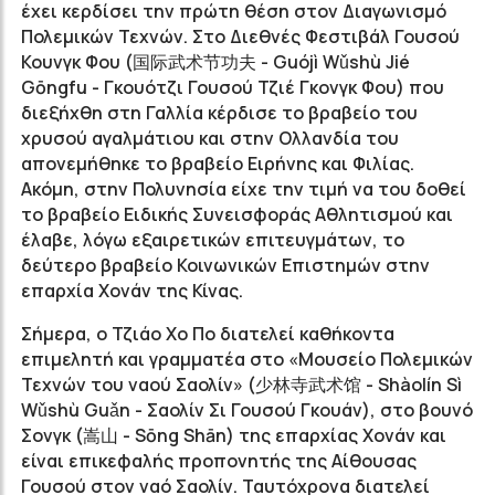
έχει κερδίσει την πρώτη θέση στον Διαγωνισμό
Πολεμικών Τεχνών. Στο Διεθνές Φεστιβάλ Γουσού
Κουνγκ Φου (
国际武术节功夫
- Guójì Wǔshù Jié
Gōngfu - Γκουότζι Γουσού Τζιέ Γκονγκ Φου) που
διεξήχθη στη Γαλλία κέρδισε το βραβείο του
χρυσού αγαλμάτιου και στην Ολλανδία του
απονεμήθηκε το βραβείο Ειρήνης και Φιλίας.
Ακόμη, στην Πολυνησία είχε την τιμή να του δοθεί
το βραβείο Ειδικής Συνεισφοράς Αθλητισμού και
έλαβε, λόγω εξαιρετικών επιτευγμάτων, το
δεύτερο βραβείο Κοινωνικών Επιστημών στην
επαρχία Χονάν της Κίνας.
Σήμερα, ο Τζιάο Χο Πο διατελεί καθήκοντα
επιμελητή και γραμματέα στο «Μουσείο Πολεμικών
Τεχνών του ναού Σαολίν» (
少林寺武术馆
- Shàolín Sì
Wǔshù Guǎn - Σαολίν Σι Γουσού Γκουάν), στο βουνό
Σονγκ (
嵩山
- Sōng Shān) της επαρχίας Χονάν και
είναι επικεφαλής προπονητής της Αίθουσας
Γουσού στον ναό Σαολίν. Ταυτόχρονα διατελεί