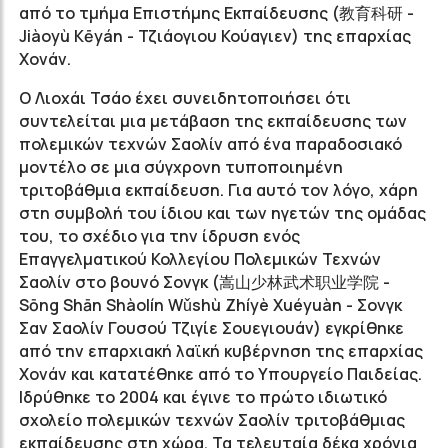
από το τμήμα Επιστήμης Εκπαίδευσης (教育科研 -
Jiàoyù Kēyán - Τζιάογιου Κούαγιεν) της επαρχίας
Χονάν.
Ο Λιοχάι Τσάο έχει συνειδητοποιήσει ότι
συντελείται μια μετάβαση της εκπαίδευσης των
πολεμικών τεχνών Σαολίν από ένα παραδοσιακό
μοντέλο σε μια σύγχρονη τυποποιημένη
τριτοβάθμια εκπαίδευση. Για αυτό τον λόγο, χάρη
στη συμβολή του ίδιου και των ηγετών της ομάδας
του, το σχέδιο για την ίδρυση ενός
Επαγγελματικού Κολλεγίου Πολεμικών Τεχνών
Σαολίν στο βουνό Σονγκ (
嵩山少林武术职业学院
-
Sōng Shān Shàolín Wǔshù Zhíyè Xuéyuàn - Σονγκ
Σαν Σαολίν Γουσού Τζιγίε Σουεγιουάν) εγκρίθηκε
από την επαρχιακή λαϊκή κυβέρνηση της επαρχίας
Χονάν και κατατέθηκε από το Υπουργείο Παιδείας.
Ιδρύθηκε το 2004 και έγινε το πρώτο ιδιωτικό
σχολείο πολεμικών τεχνών Σαολίν τριτοβάθμιας
εκπαίδευσης στη χώρα. Τα τελευταία δέκα χρόνια