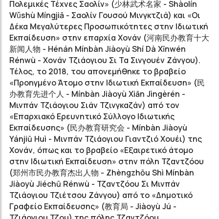
Πολεμικές Τέχνες Σαολίν» (
少林武术名家
- Shàolín
Wǔshù Míngjiā - Σαολίν Γουσού Μινγκτζιά) και «Οι
Δέκα Μεγαλύτερες Προσωπικότητες στην Ιδιωτική
Εκπαίδευση» στην επαρχία Χονάν (
河南民办教育十大
新闻人物
- Hénán Mínbàn Jiàoyù Shí Dà Xīnwén
Rénwù - Χονάν Τζιάογιου Σι Τα Σινγουέν Ζάνγου).
Τέλος, το 2018, του απονεμήθηκε το βραβείο
«Προηγμένο Άτομο στην Ιδιωτική Εκπαίδευση» (
民
办教育先进个人
- Mínbàn Jiàoyù Xiān Jìngèrén -
Μινπάν Τζιάογιου Σιάν Τζινγκαζάν) από τον
«Επαρχιακό Ερευνητικό Σύλλογο Ιδιωτικής
Εκπαίδευσης» (
民办教育研究会
- Mínbàn Jiàoyù
Yánjiū Huì - Μινπάν Τζιάογιου Γιαντζιό Χουέι) της
Χονάν, όπως και το βραβείο «Εξαιρετικό άτομο
στην Ιδιωτική Εκπαίδευση» στην πόλη Τζαντζόου
(
郑州市民办教育杰出人物
- Zhèngzhōu Shì Mínbàn
Jiàoyù Jiéchū Rénwù - Τζαντζόου Σι Μινπάν
Τζιάογιου Τζιέτσου Ζάνγου) από το «Δημοτικό
Γραφείο Εκπαίδευσης» (
教育局
- Jiàoyù Jú -
Τζιάογιου Τζου) της πόλης Τζαντζόου.