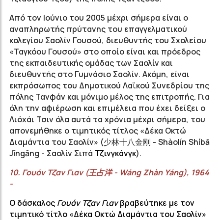
Από τον Ιούνιο του 2005 μέχρι σήμερα είναι ο
αναπληρωτής πρύτανης του επαγγελματικού
κολεγίου Σαολίν Γουσού, διευθυντής του Σχολείου
«Ταγκόου Γουσού» στο οποίο είναι και πρόεδρος
της εκπαιδευτικής ομάδας των Σαολίν και
διευθυντής στο Γυμνάσιο Σαολίν. Ακόμη, είναι
εκπρόσωπος του Δημοτικού Λαϊκού Συνεδρίου της
πόλης Τανφάν και μόνιμο μέλος της επιτροπής. Για
όλη την αφιέρωση και επιμέλεια που έχει δείξει ο
Λιόχάι Τσιν όλα αυτά τα χρόνια μέχρι σήμερα, του
απονεμήθηκε ο τιμητικός τίτλος «Δέκα Οκτώ
Διαμάντια του Σαολίν» (
少林十八金刚
- Shàolín Shíbā
Jīngāng -
Σαολίν Σιπά
Τζινγκάνγκ
).
10.
Γουάν
Τζαν
Γιαν (
王占洋
-
Wáng
Zhàn
Yáng
), 1964
-
Ο δάσκαλος
Γουάν
Τζαν
Γιαν
βραβεύτηκε με τον
τιμητικό τίτλο
«Δέκα Οκτώ Διαμάντια του Σαολίν»