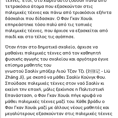
τέχνες. Έτσι, στο χωριό αυτό ζούσαν πάνω από
τετρακόσια άτομα που εξασκούνταν στις
πολεμικές τέχνες και πάνω από τριακόσιοι εξήντα
δάσκαλοι που δίδασκαν. Ο Φαν Γκαν Χουάι
επηρεάστηκε τόσο πολύ από τις τοπικές
πολεμικές τέχνες, που άρχισε να εξασκείται από
παιδί και στο τέλος τις αγάπησε.
Όταν ήταν στο δημοτικό σχολείο, άρχισε να
μαθαίνει πολεμικές τέχνες από τον καθηγητή
φυσικής αγωγής του σχολείου και αργότερα έγινε
επίσημα μαθητής του
γνωστού Σαολίν μπόξερ Λιού Τζαν Τζι (
刘
张记
- Liú
Zhāng Jì),
με σκοπό να μάθει Σαολίν Κούνγκ Φου.
Σπούδασε πολεμικές τέχνες στον ναό Σαολίν κι
εκείνη την εποχή, μόλις ξεκίνησε η Πολιτιστική
Επανάσταση, ο Φαν Γκαν Χουάι πήγε κρυφά να
μάθει πολεμικές τέχνες μαζί του. Κάθε βράδυ ο
Φαν Γκαν Χουάι μαζί με άλλους νέους μαθητές και
μεγαλύτερους εξασκούνταν στις πολεμικές τέχνες