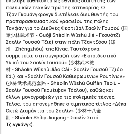
ανέλαβε καθήκοντα ως εθνικός διαιτητής των
πολεμικών τεχνών πρώτης κατηγορίας. Ο
Τζαν
Γκουάνγκρονγκ
διετέλεσε διευθυντής του
προπαρασκευαστικού γραφείου της πόλης
Τανφάν
για το Διεθνές Φεστιβάλ
Σαολίν
Γουσού
(
国
际少林武术节
-
Guójì
Shàolín
Wǔshù
Jié - Γκουότζι
Σαολίν Γουσού Τζιέ
) στην πόλη
Τζαντζόου
(
郑
州
-
Zhèngzhōu
) της Κίνας. Ταυτόχρονα,
συμμετείχε στη συγγραφή των «Εκπαιδευτικό
Υλικό του
Σαολίν
Γουσού»
(
少林武术教
材
-
Shàolín
Wǔshù
Jiào Cái - Σαολίν Γουσού Τζιάο
Κάι
) και «
Σαολίν
Γουσού
Καθιερωμένων
Ρουτίνων»
(
少林武术规范套路
-
Shàolín
Wǔshù
Guīfàn
Tàolù -
Σαολίν Γουσού Γκουέιφαν Τάολου
), καθώς και
άλλων μονογραφιών για τις πολεμικές τέχνες.
Τέλος, του απονεμήθηκε ο τιμητικός τίτλος «Δέκα
Οκτώ Διαμάντια του
Σαολίν»
(
少林十八金
刚
-
Shàolín
Shíbā
Jīngāng -
Σαολίν Σιπά
Τζινγκάνγκ
).