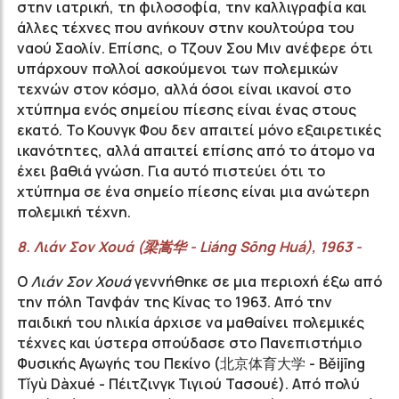
στην ιατρική, τη φιλοσοφία, την καλλιγραφία και
άλλες τέχνες που ανήκουν στην κουλτούρα του
ναού Σαολίν. Επίσης, ο Τζουν Σου Μιν ανέφερε ότι
υπάρχουν πολλοί ασκούμενοι των πολεμικών
τεχνών στον κόσμο, αλλά όσοι είναι ικανοί στο
χτύπημα ενός σημείου πίεσης είναι ένας στους
εκατό. Το Κουνγκ Φου δεν απαιτεί μόνο εξαιρετικές
ικανότητες, αλλά απαιτεί επίσης από το άτομο να
έχει βαθιά γνώση. Για αυτό πιστεύει ότι το
χτύπημα σε ένα σημείο πίεσης είναι μια ανώτερη
πολεμική τέχνη.
8.
Λιάν
Σον
Χουά
(
梁嵩华
-
Liáng
Sōng
Huá
), 1963 -
Ο
Λιάν Σον Χουά
γεννήθηκε σε μια περιοχή έξω από
την πόλη Τανφάν της Κίνας το 1963. Από την
παιδική του ηλικία άρχισε να μαθαίνει πολεμικές
τέχνες και ύστερα σπούδασε στο Πανεπιστήμιο
Φυσικής Αγωγής του Πεκίνο (
北京体育大学
- Běijīng
Tǐyù Dàxué - Πέιτζινγκ Τιγιού Τασουέ). Από πολύ