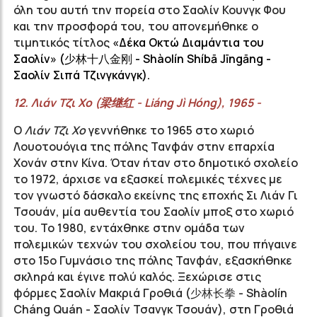
όλη του αυτή την πορεία στο Σαολίν Κουνγκ Φου
και την προσφορά του, του απονεμήθηκε ο
τιμητικός τίτλος
«Δέκα Οκτώ Διαμάντια του
Σαολίν» (少林十八金刚 - Shàolín Shíbā Jīngāng -
Σαολίν Σιπά
Τζινγκάνγκ
).
12.
Λιάν
Τζι
Χο
(
梁继红
-
Liáng
Jì
Hóng
), 1965 -
Ο
Λιάν Τζι Χο
γεννήθηκε το 1965 στο χωριό
Λουοτουόγια
της πόλης Τανφάν
στην επαρχία
Χονάν
στην Κίνα. Όταν ήταν στο δημοτικό σχολείο
το 1972, άρχισε να εξασκεί πολεμικές τέχνες με
τον γνωστό δάσκαλο εκείνης της εποχής Σι Λιάν Γι
Τσουάν, μία αυθεντία του Σαολίν μποξ στο χωριό
του. Το 1980, εντάχθηκε στην ομάδα των
πολεμικών τεχνών του σχολείου του, που πήγαινε
στο 15ο Γυμνάσιο της πόλης Τανφάν, εξασκήθηκε
σκληρά και έγινε πολύ καλός. Ξεχώρισε στις
φόρμες Σαολίν Μακριά Γροθιά (
少林长拳
- Shàolín
Cháng Quán - Σαολίν Τσανγκ Τσουάν), στη Γροθιά