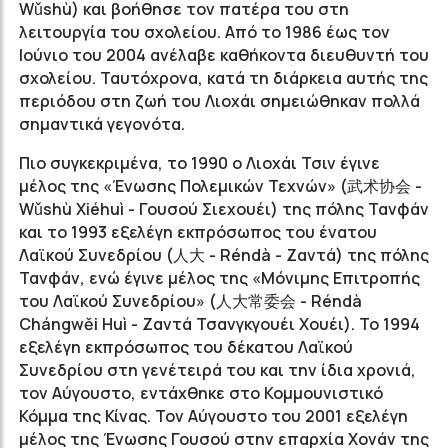
Wǔshù) και βοήθησε τον πατέρα του στη
λειτουργία του σχολείου. Από το 1986 έως τον
Ιούνιο του 2004 ανέλαβε καθήκοντα διευθυντή του
σχολείου. Ταυτόχρονα, κατά τη διάρκεια αυτής της
περιόδου στη ζωή του Λιοχάι σημειώθηκαν πολλά
σημαντικά γεγονότα.
Πιο συγκεκριμένα, το 1990 ο Λιοχάι Τσιν έγινε
μέλος της «Ένωσης Πολεμικών Τεχνών» (
武术协会
-
Wǔshù Xiéhuì - Γουσού Σιεχουέι) της πόλης Τανφάν
και το 1993 εξελέγη εκπρόσωπος του ένατου
Λαϊκού Συνεδρίου (
人大
- Réndà - Ζαντά) της πόλης
Τανφάν, ενώ έγινε μέλος της «Μόνιμης Επιτροπής
του Λαϊκού Συνεδρίου» (
人大常委会
- Réndà
Chángwěi Huì - Ζαντά Τσανγκγουέι Χουέι). Το 1994
εξελέγη εκπρόσωπος του δέκατου Λαϊκού
Συνεδρίου στη γενέτειρά του και την ίδια χρονιά,
τον Αύγουστο, εντάχθηκε στο Κομμουνιστικό
Κόμμα της Κίνας. Τον Αύγουστο του 2001 εξελέγη
μέλος της Ένωσης Γουσού στην επαρχία Χoνάν της