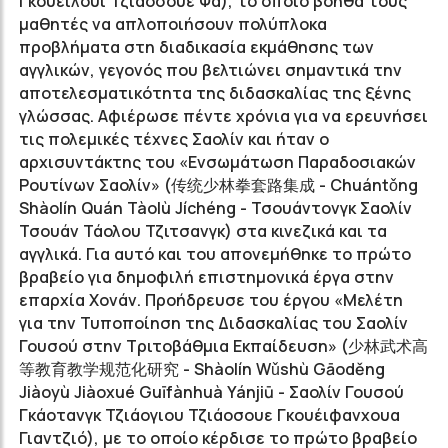
Γκουέιλουι Τζιάοσουε Φα), το οποίο βοηθά τους
μαθητές να απλοποιήσουν πολύπλοκα
προβλήματα στη διαδικασία εκμάθησης των
αγγλικών, γεγονός που βελτιώνει σημαντικά την
αποτελεσματικότητα της διδασκαλίας της ξένης
γλώσσας. Αφιέρωσε πέντε χρόνια για να ερευνήσει
τις πολεμικές τέχνες Σαολίν και ήταν ο
αρχισυντάκτης του «Ενσωμάτωση Παραδοσιακών
Ρουτίνων Σαολίν» (
传统少林拳套路集成
- Chuántǒng
Shàolín Quán Tàolù Jíchéng - Τσουάντονγκ Σαολίν
Τσουάν Τάολου Τζιτσανγκ) στα κινεζικά και τα
αγγλικά. Για αυτό και του απονεμήθηκε το πρώτο
βραβείο για δημοφιλή επιστημονικά έργα στην
επαρχία Χονάν. Προήδρευσε του έργου «Μελέτη
για την Τυποποίηση της Διδασκαλίας του Σαολίν
Γουσού στην Τριτοβάθμια Εκπαίδευση» (
少林武术高
等教育教学规范化研究
- Shàolín Wǔshù Gāoděng
Jiàoyù Jiàoxué Guīfànhuà Yánjiū - Σαολίν Γουσού
Γκάοτανγκ Τζιάογιου Τζιάοσουε Γκουέιφανχουα
Γιαντζιό), με το οποίο κέρδισε το πρώτο βραβείο