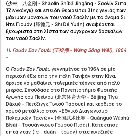
(
少林十八金刚
- Shàolín Shíbā Jīngāng -
Σαολίν Σιπά
Τζινγκάνγκ
)
και επειδή θεωρείται 31ης γενιάς των
μάχιμων μοναχών του ναού
Σαολίν
με το όνομα
Σι
Ντε Γιουάν (
释德元
-
Shì
Dé
Yuán
) αναφέρεται
ξεχωριστά στη λίστα των σύγχρονων δασκάλων
του ναού
Σαολίν
.
11.
Γουάν
Σον Γουέι (
王松伟
-
Wáng
Sōng
Wěi
), 1964
-
Ο
Γουάν Σον Γουέι
, γεννημένος το 1964 σε μία
περιοχή έξω από την πόλη Τανφάν στην Κίνα,
άρχισε να μαθαίνει πολεμικές τέχνες από πολύ
μικρός. Σπούδασε στο Πανεπιστήμιο Φυσικής
Αγωγής του Πεκίνου (
北京体育大学
- Běijīng Tǐyù
Dàxué - Πέιτζινγκ Τιγιού Τασουέ) και κέρδισε το
χρυσό μετάλλιο στον
«
Εθνικό Διαγωνισμό
Πολεμικών Τεχνών
»
(
全国武术比赛
- Quánguó Wǔshù
Bǐsài - Τσουάνγκουο Γουσού Πισάι). Κατέκτησε
επτά νταν (段 - duàn - τουάν) στις κινεζικές