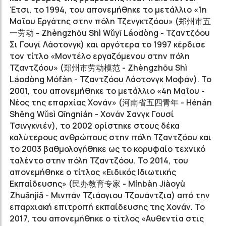
Έτσι, το 1994, του απονεμήθηκε το μετάλλιο «1η
Μαΐου Εργάτης στην πόλη Τζενγκτζόου» (
郑州市五
一劳动
- Zhèngzhōu Shì Wǔyī Láodòng - Τζαντζόου
Σι Γουγί Λάοτονγκ) και αργότερα το 1997 κέρδισε
τον τίτλο «Μοντέλο εργαζόμενου
στην πόλη
Τζαντζόου» (
郑州市劳动模范
- Zhèngzhōu Shì
Láodòng Mófàn - Τζαντζόου Λάοτονγκ Μοφάν). Το
2001, του απονεμήθηκε το μετάλλιο «4η Μαΐου -
Νέος της επαρχίας Χονάν» (
河南省五四青年
- Hénán
Shěng Wǔsì Qīngnián - Χονάν Σανγκ Γουσί
Τσινγκνιέν), το 2002 ορίστηκε στους δέκα
καλύτερους ανθρώπους στην πόλη Τζαντζόου και
το 2003 βαθμολογήθηκε ως το κορυφαίο τεχνικό
ταλέντο στην πόλη Τζαντζόου. Το 2014, του
απονεμήθηκε ο τίτλος «Ειδικός Ιδιωτικής
Εκπαίδευσης» (
民办教育专家
- Mínbàn Jiàoyù
Zhuānjiā - Μινπάν Τζιάογιου Τζουάντζια) από την
επαρχιακή επιτροπή εκπαίδευσης της Χονάν. Το
2017, του απονεμήθηκε ο τίτλος «Αυθεντία στις