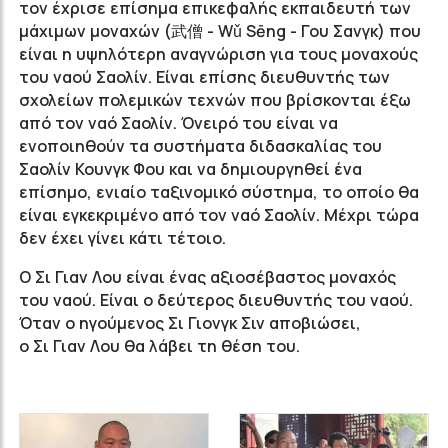
τον έχρισε επίσημα επικεφαλής εκπαιδευτή των
μάχιμων μοναχών (武僧 - Wǔ Sēng - Γου Σανγκ) που
είναι η υψηλότερη αναγνώριση για τους μοναχούς
του ναού Σαολίν. Είναι επίσης διευθυντής των
σχολείων πολεμικών τεχνών που βρίσκονται έξω
από τον ναό Σαολίν. Όνειρό του είναι να
ενοποιηθούν τα συστήματα διδασκαλίας του
Σαολίν Κουνγκ Φου και να δημιουργηθεί ένα
επίσημο, ενιαίο ταξινομικό σύστημα, το οποίο θα
είναι εγκεκριμένο από τον ναό Σαολίν. Μέχρι τώρα
δεν έχει γίνει κάτι τέτοιο.
Ο Σι Γιαν Λου είναι ένας αξιοσέβαστος μοναχός
του ναού. Είναι ο δεύτερος διευθυντής του ναού.
Όταν ο ηγούμενος Σι Γιονγκ Σιν αποβιώσει,
ο Σι Γιαν Λου θα λάβει τη θέση του.