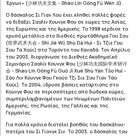
Έργων» (少林功夫文集 - Shào Lín Gōng Fū Wén Jí).
Ο δάσκαλος Σι Γιαν Λου έχει κληθεί πολλές φορές
να διδάξει Σαολίν Κουνγκ Φου σε χώρες της Ασίας,
της Ευρώπης και της Αμερικής. Το 1998 κέρδισε το
χρυσό μετάλλιο στο διεθνές πρωτάθλημα Γου Σου
(世界武术大会 - Shì Jiè Wǔ Shù Dà Huì - Σι Τζιε Γου
Σου Τα Χούι) στο Τορόντο του Καναδά. Τον Απρίλιο
του 2003, διοργάνωσε το Διεθνές Ακαδημαϊκό
Σεμινάριο Σαολίν Κουνγκ Φου (少林功夫国际学术研讨
会 - Shào Lín Gōng Fū Guó Jì Xué Shù Yán Tǎo Huì -
Σάο Λιν Κουνγκ Φου Γκούο Τζι Σιε Σου Γιαν Τάο
Χούι). Το 2004, ίδρυσε βάσεις κατάρτισης στο
Κουνγκ Φου σε περισσότερες από δώδεκα χώρες,
συμπεριλαμβανομένων των Ηνωμένων Πολιτειών
Αμερικής, της Ρωσίας, της Γαλλίας και της
Γερμανίας.
Για πολλά χρόνια διατελεί βοηθός του δασκάλου-
πατέρα του Σι Γιονγκ Σιν. Το 2003, ο δάσκαλός του