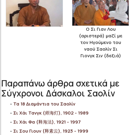
Ο Σι Γιαν Λου
(αριστερά) μαζί με
τον Ηγούμενο του
ναού Σαολίν Σι
Γιονγκ Σιν (δεξιά)
Παραπάνω άρθρα σχετικά με
Σύγχρονοι Δάσκαλοι Σαολίν
Τα 18 Διαμάντια του Σαολίν
Σι Χάι Τανγκ (师海灯), 1902 - 1989
Σι Χάι Φα (释海法), 1921 - 1997
Σι Σου Γιουν (释素云), 1923 - 1999