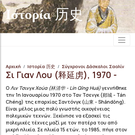
Iστορία 历史
Αρχική
Iστορία 历史
Σύγχρονοι Δάσκαλοι Σαολίν
Σι Γιαν Λου (释延虏), 1970 -
O
Λιν Τσινγκ Χούα (林清华 - Lín Qīng Huá)
γεννήθηκε
την 1
η
Ιανουαρίου 1970 στο Ταν Τσενγκ (郯城 - Tán
Chéng) της επαρχίας Σαντόνγκ (山東 - Shāndōng).
Είναι μέλος μιας πολύ γνωστής οικογένειας
πολεμικών τεχνών. Ξεκίνησε να εξασκεί τις
πολεμικές τέχνες μαζί με τον πατέρα του από
μικρή ηλικία. Σε ηλικία 15 ετών, τo 1985, πήγε στον