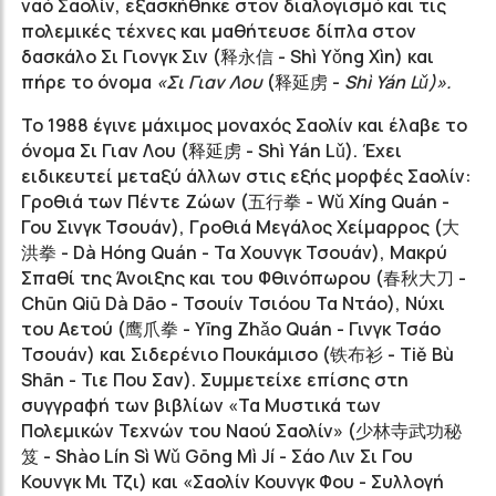
ναό Σαολίν, εξασκήθηκε στον διαλογισμό και τις
πολεμικές τέχνες και μαθήτευσε δίπλα στον
δασκάλο Σι Γιονγκ Σιν (释永信 - Shì Yǒng Xìn) και
πήρε το όνομα
«Σι Γιαν Λου
(释延虏 -
Shì Yán
Lǔ)».
Το 1988 έγινε μάχιμος μοναχός Σαολίν και έλαβε το
όνομα Σι Γιαν Λου (释延虏 - Shì Yán Lǔ). Έχει
ειδικευτεί μεταξύ άλλων στις εξής μορφές Σαολίν:
Γροθιά των Πέντε Ζώων (五行拳 - Wǔ Xíng Quán -
Γου Σινγκ Τσουάν), Γροθιά Μεγάλος Χείμαρρος (大
洪拳 - Dà Hóng Quán - Τα Χουνγκ Τσουάν), Μακρύ
Σπαθί της Άνοιξης και του Φθινόπωρου (春秋大刀 -
Chūn Qiū Dà Dāo - Τσουίν Τσιόου Τα Ντάο), Νύχι
του Αετού (鹰爪拳 - Yīng Zhǎo Quán - Γινγκ Τσάο
Τσουάν) και Σιδερένιο Πουκάμισο (铁布衫 - Tiě Bù
Shān - Τιε Που Σαν). Συμμετείχε επίσης στη
συγγραφή των βιβλίων «Τα Μυστικά των
Πολεμικών Τεχνών του Ναού Σαολίν» (少林寺武功秘
笈 - Shào Lín Sì Wǔ Gōng Mì Jí - Σάο Λιν Σι Γου
Κουνγκ Μι Τζι) και «Σαολίν Κουνγκ Φου - Συλλογή