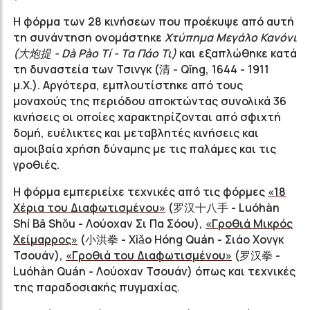
Η φόρμα των 28 κινήσεων που προέκυψε από αυτή
τη συνάντηση ονομάστηκε
Χτύπημα Μεγάλο Κανόνι
(大炮提 - Dà Pào Tí - Τα Πάο Τι)
και εξαπλώθηκε κατά
τη δυναστεία των Τσινγκ (清 - Qīng, 1644 - 1911
μ.Χ.). Αργότερα, εμπλουτίστηκε από τους
μοναχούς της περιόδου αποκτώντας συνολικά 36
κινήσεις οι οποίες χαρακτηρίζονται από σφιχτή
δομή, ευέλικτες και μεταβλητές κινήσεις και
αμοιβαία χρήση δύναμης με τις παλάμες και τις
γροθιές.
Η φόρμα εμπεριείχε τεχνικές από τις φόρμες
«18
Χέρια του Διαφωτισμένου»
(罗汉十八手 - Luóhàn
Shí Bā Shǒu - Λούοxαν Σι Πα Σόου),
«Γροθιά Μικρός
Χείμαρρος»
(小洪拳 - Xiǎo Hóng Quán - Σιάο Χονγκ
Τσουάν),
«Γροθιά του Διαφωτισμένου»
(罗汉拳 -
Luóhàn Quán - Λούοχαν Τσουάν) όπως και τεχνικές
της παραδοσιακής πυγμαχίας.