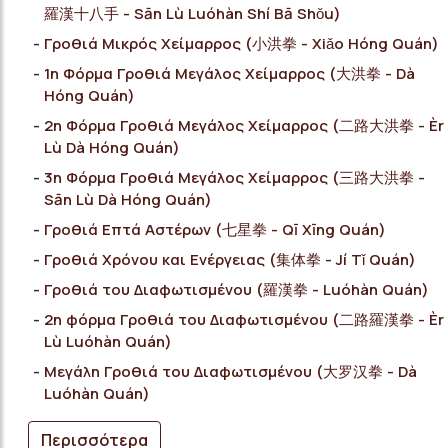
羅漢十八手 - Sān Lù Luóhàn Shí Bā Shǒu)
Γροθιά Μικρός Χείμαρρος (小洪拳 - Xiǎo Hóng Quán)
1η Φόρμα Γροθιά Μεγάλος Χείμαρρος (大洪拳 - Dà
Hóng Quán)
2η Φόρμα Γροθιά Μεγάλος Χείμαρρος (二路大洪拳 - Èr
Lù Dà Hóng Quán)
3η Φόρμα Γροθιά Μεγάλος Χείμαρρος (三路大洪拳 -
Sān Lù Dà Hóng Quán)
Γροθιά Επτά Αστέρων (七星拳 - Qī Xīng Quán)
Γροθιά Χρόνου και Ενέργειας (集体拳 - Jí Tǐ Quán)
Γροθιά του Διαφωτισμένου (羅漢拳 - Luóhàn Quán)
2η φόρμα Γροθιά του Διαφωτισμένου (二路羅漢拳 - Èr
Lù Luóhàn Quán)
Μεγάλη Γροθιά του Διαφωτισμένου (大罗汉拳 - Dà
Luóhàn Quán)
Περισσότερα