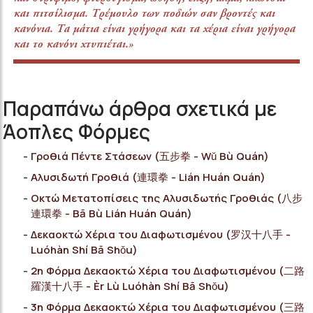
και πιτσίλισμα. Τρέμουλο των ποδιών σαν βροντές και
κανόνια. Τα μάτια είναι γρήγορα και τα χέρια είναι γρήγορα
και το κανόνι χτυπιέται.»
Παραπάνω άρθρα σχετικά με
Άοπλες Φόρμες
Γροθιά Πέντε Στάσεων (五步拳 - Wǔ Bù Quán)
Αλυσιδωτή Γροθιά (連環拳 - Lián Huán Quán)
Οκτώ Μετατοπίσεις της Αλυσιδωτής Γροθιάς (八步
連環拳 - Bā Bù Lián Huán Quán)
Δεκαοκτώ Χέρια του Διαφωτισμένου (罗汉十八手 -
Luóhàn Shí Bā Shǒu)
2η Φόρμα Δεκαοκτώ Χέρια του Διαφωτισμένου (二路
羅漢十八手 - Èr Lù Luóhàn Shí Bā Shǒu)
3η Φόρμα Δεκαοκτώ Χέρια του Διαφωτισμένου (三路