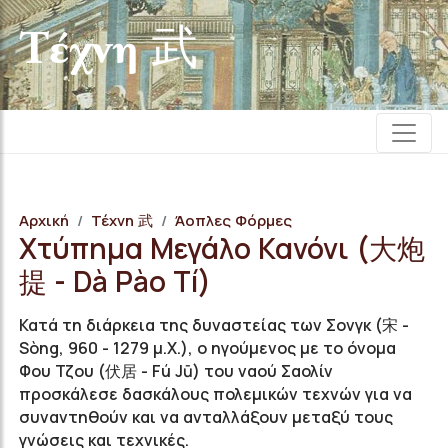
Τέχνη 武
Αρχική
Τέχνη 武
Άοπλες Φόρμες
Χτύπημα Μεγάλο Κανόνι (大炮
提 - Dà Pào Tí)
Κατά τη διάρκεια της δυναστείας των Σονγκ (宋 -
Sòng, 960 - 1279 μ.Χ.), ο ηγούμενος με το όνομα
Φου Τζου (伏居 - F
ú
Jū
)
του ναού Σαολίν
προσκάλεσε δασκάλους πολεμικών τεχνών για να
συναντηθούν και να ανταλλάξουν μεταξύ τους
γνώσεις και τεχνικές.