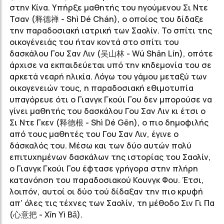
στην Κίνα. Υπήρξε μαθητής του ηγούμενου Σι Ντε
Τσαν (释
德禅
- Shì Dé Chán), ο οποίος του δίδαξε
την παραδοσιακή ιατρική των Σαολίν. Το σπίτι της
οικογένειάς του ήταν κοντά στο σπίτι του
δασκάλου Γου Σαν Λιν (
吴山林
- Wú Shān Lín), οπότε
άρχισε να εκπαιδεύεται υπό την κηδεμονία του σε
αρκετά νεαρή ηλικία. Λόγω του γάμου μεταξύ των
οικογενειών τους, η παραδοσιακή εθιμοτυπία
υπαγόρευε ότι ο Γιανγκ Γκούι Γου δεν μπορούσε να
γίνει μαθητής του δασκάλου Γου Σαν Λιν κι έτσι ο
Σι Ντε Γκεν
(释德根
- Shì Dé Gēn), ο πιο δημοφιλής
από τους μαθητές του Γου Σαν Λιν, έγινε ο
δάσκαλός του. Μέσω και των δύο αυτών πολύ
επιτυχημένων δασκάλων της ιστορίας του Σαολίν,
ο Γιανγκ Γκούι Γου έφτασε γρήγορα στην πλήρη
κατανόηση του παραδοσιακού Κουνγκ Φου. Έτσι,
λοιπόν, αυτοί οι δύο τού δίδαξαν την πιο κρυφή
απ’ όλες τις τέχνες των Σαολίν, τη μέθοδο Σιν Γι Πα
(
心意把
- Xīn Yì Bǎ).