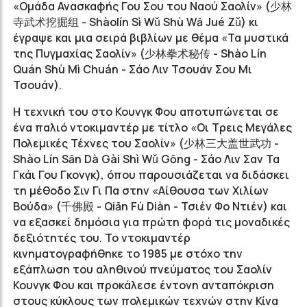
«Ομάδα Ανασκαφής Γου Σου του Ναού Σαολίν» (
少林
寺武术挖掘组
- Shàolín Sì Wǔ Shù Wā Jué Zǔ) κι
έγραψε και μια σειρά βιβλίων με θέμα «Τα μυστικά
της Πυγμαχίας Σαολίν» (
少林拳术秘传
- Shào Lín
Quán Shù Mì Chuán - Σάο Λιν Τσουάν Σου Μι
Τσουάν).
Η τεχνική του στο Κουνγκ Φου αποτυπώνεται σε
ένα παλιό ντοκιμαντέρ με τίτλο «Οι Τρεις Μεγάλες
Πολεμικές Τέχνες του Σαολίν» (
少林三大盖世武功
-
Shào Lín Sān Dà Gài Shì Wǔ Gōng - Σάο Λιν Σαν Τα
Γκάι Γου Γκονγκ), όπου παρουσιάζεται να διδάσκει
τη μέθοδο Σιν Γι Πα στην «Αίθουσα των Χιλίων
Βούδα» (
千佛殿
- Qiān Fú Diàn - Τσιέν Φο Ντιέν) και
να εξασκεί δημόσια για πρώτη φορά τις μοναδικές
δεξιότητές του. Το ντοκιμαντέρ
κινηματογραφήθηκε το 1985 με στόχο την
εξάπλωση του αληθινού πνεύματος του Σαολίν
Κουνγκ Φου και προκάλεσε έντονη ανταπόκριση
στους κύκλους των πολεμικών τεχνών στην Κίνα