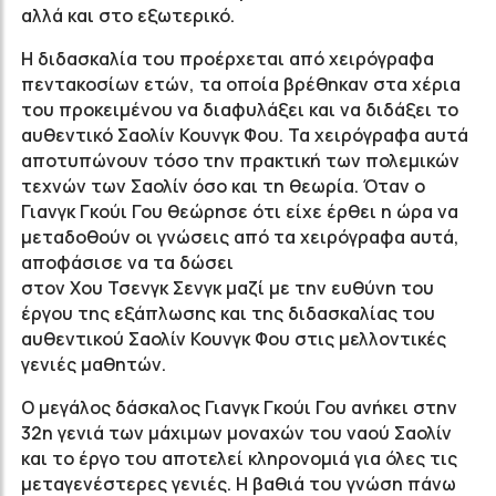
αλλά και στο εξωτερικό.
Η διδασκαλία του προέρχεται από χειρόγραφα
πεντακοσίων ετών, τα οποία βρέθηκαν στα χέρια
του προκειμένου να διαφυλάξει και να διδάξει το
αυθεντικό Σαολίν Κουνγκ Φου. Τα χειρόγραφα αυτά
αποτυπώνουν τόσο την πρακτική των πολεμικών
τεχνών των Σαολίν όσο και τη θεωρία. Όταν ο
Γιανγκ Γκούι Γου θεώρησε ότι είχε έρθει η ώρα να
μεταδοθούν οι γνώσεις από τα χειρόγραφα αυτά,
αποφάσισε να τα δώσει
στον Χου Τσενγκ Σενγκ μαζί με την ευθύνη του
έργου της εξάπλωσης και της διδασκαλίας του
αυθεντικού Σαολίν Κουνγκ Φου στις μελλοντικές
γενιές μαθητών.
Ο μεγάλος δάσκαλος Γιανγκ Γκούι Γου ανήκει στην
32η γενιά των μάχιμων μοναχών του ναού Σαολίν
και το έργο του αποτελεί κληρονομιά για όλες τις
μεταγενέστερες γενιές. Η βαθιά του γνώση πάνω