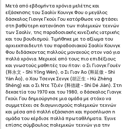
Μετά από εβδομήντα χρόνια μελέτης και
εξάσκησης του Σαολίν Κουνγκ Φου ο μεγάλος
δάσκαλος Γιανγκ Γκούι Γου κατόρθωσε να φτάσει
στη βαθύτερη κατανόηση των πολεμικών τεχνών
των Σαολίν, της παραδοσιακής κινεζικής ιατρικής
και του βουδισμού. Τιμήθηκε με το αξίωμα του
αρχιεκπαιδευτή του παραδοσιακού Σαολίν Κουνγκ
Φου διδάσκοντας πολλούς μοναχούς στον ναό για
πολλά χρόνια. Μερικοί από τους πιο επιδέξιους
και γνωστούς μαθητές του ήταν: ο Σι Γιονγκ Γουέν
(
释永文
- Shì Yǒng Wén), ο Σι Γιαν Άο (
释延傲
- Shì
Yán Ào), ο Χου Τσενγκ Σενγκ (
胡正生
- Hú Zhèng
Shēng) και ο Σι Ντε Τζιέν (
释德建
- Shì Dé Jiàn). Στη
δεκαετία του 1970 και του 1980, ο δάσκαλος Γιανγκ
Γκούι Γου δημιούργησε μια ομάδα με στόχο να
συμμετέχει σε διαγωνισμούς πολεμικών τεχνών
και μέσα από πολλή εξάσκηση και προσήλωση η
ομάδα του κέρδισε πολλά πρωταθλήματα. Έγινε
επίσης σύμβουλος πολεμικών τεχνών για την