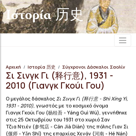
Iστορία 历史
Αρχική
Iστορία 历史
Σύγχρονοι Δάσκαλοι Σαολίν
Σι Σινγκ Γι (释行意), 1931 -
2010 (Γιανγκ Γκούι Γου)
Ο μεγάλος δάσκαλος
Σι Σινγκ Γι (
释行意
- Shì Xíng Yì,
1931 - 2010)
, γνωστός με το κοσμικό όνομα
Γιανγκ Γκούι Γου (
杨桂吾
- Yáng Guì Wú), γεννήθηκε
στις 25 Οκτωβρίου του 1931 στο χωριό Σαν
Τζια Ντιέν (
参驾店
- Cān Jià Diàn) της πόλης Γιαν Σι
(
偃师
- Yǎn Shī) της επαρχίας Χενάν (
河南
- Hé Nán)