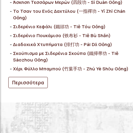
Άσκηση Τεσσάρων Μερών (四段功 - Sì Duàn Gōng)
Το Τσαν του Ενός Δαχτύλου (一指禪功 - Yī Zhǐ Chán
Gōng)
Σιδερένιο Κεφάλι (鐵頭功 - Tiě Tóu Gōng)
Σιδερένιο Πουκάμισο (铁布衫 - Tiě Bù Shān)
Διαδοχικά Χτυπήματα (排打功 - Pái Dǎ Gōng)
Σκούπισμα με Σιδερένια Σκούπα (鐵掃帚功 - Tiě
Sàozhou Gōng)
Χέρι Φύλλο Μπαμπού (竹葉手功 - Zhú Yè Shǒu Gōng)
Περισσότερα