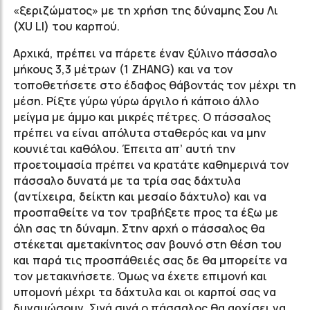
«ξεριζώματος» με τη χρήση της δύναμης Σου Λι
(XU LI) του καρπού.
Αρχικά, πρέπει να πάρετε έναν ξύλινο πάσσαλο
μήκους 3,3 μέτρων (1 ZHANG) και να τον
τοποθετήσετε στο έδαφος θάβοντάς τον μέχρι τη
μέση. Ρίξτε γύρω γύρω άργιλο ή κάποιο άλλο
μείγμα με άμμο και μικρές πέτρες. Ο πάσσαλος
πρέπει να είναι απόλυτα σταθερός και να μην
κουνιέται καθόλου. Έπειτα απ’ αυτή την
προετοιμασία πρέπει να κρατάτε καθημερινά τον
πάσσαλο δυνατά με τα τρία σας δάχτυλα
(αντίχειρα, δείκτη και μεσαίο δάχτυλο) και να
προσπαθείτε να τον τραβήξετε προς τα έξω με
όλη σας τη δύναμη. Στην αρχή ο πάσσαλος θα
στέκεται αμετακίνητος σαν βουνό στη θέση του
και παρά τις προσπάθειές σας δε θα μπορείτε να
τον μετακινήσετε. Όμως να έχετε επιμονή και
υπομονή μέχρι τα δάχτυλα και οι καρποί σας να
δυναμώσουν. Σιγά σιγά ο πάσσαλος θα αρχίσει να