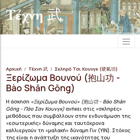
Τέχνη 武
Αρχική
Τέχνη 武
Σκληρό Τσι Κουνγκ (硬氣功)
Ξερίζωμα Βουνού (抱山功 -
Bào Shān Gōng)
Η άσκηση
«Ξερίζωμα Βουνού» (抱山功 - Bào Shān
Gōng - Πάο Σαν Κουνγκ)
ανήκει στις «σκληρές»
μεθόδους που συμβάλλουν στην ενδυνάμωση της
«εσωτερικής» δύναμης και ταυτόχρονα
καλλιεργούν τη «μαλακή» δύναμη Γιν (YIN). Στόχος
της είναι η ανάπτυξη της ικανότητας του