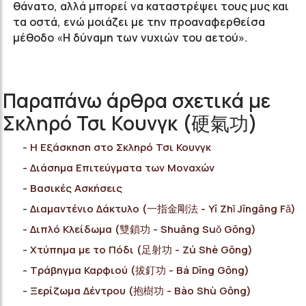
θάνατο, αλλά μπορεί να καταστρέψει τους μυς και
τα οστά, ενώ μοιάζει με την προαναφερθείσα
μέθοδο «Η δύναμη των νυχιών του αετού».
Παραπάνω άρθρα σχετικά με
Σκληρό Τσι Κουνγκ (硬氣功)
Η Εξάσκηση στο Σκληρό Τσι Κουνγκ
Διάσημα Επιτεύγματα των Μοναχών
Bασικές Ασκήσεις
Διαμαντένιο Δάκτυλο (一指金剛法 - Yī Zhǐ Jīngāng Fǎ)
Διπλό Κλείδωμα (雙鎖功 - Shuāng Suǒ Gōng)
Χτύπημα με το Πόδι (足射功 - Zú Shè Gōng)
Τράβηγμα Καρφιού (拔釘功 - Bá Dīng Gōng)
Ξερίζωμα Δέντρου (抱樹功 - Bào Shù Gōng)