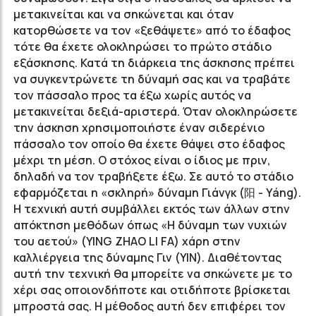
μετακινείται και να σηκώνεται και όταν
κατορθώσετε να τον «ξεθάψετε» από το έδαφος
τότε θα έχετε ολοκληρώσει το πρώτο στάδιο
εξάσκησης. Κατά τη διάρκεια της άσκησης πρέπει
να συγκεντρώνετε τη δύναμή σας και να τραβάτε
τον πάσσαλο προς τα έξω χωρίς αυτός να
μετακινείται δεξιά-αριστερά. Όταν ολοκληρώσετε
την άσκηση χρησιμοποιήστε έναν σιδερένιο
πάσσαλο τον οποίο θα έχετε θάψει στο έδαφος
μέχρι τη μέση. Ο στόχος είναι ο ίδιος με πριν,
δηλαδή να τον τραβήξετε έξω. Σε αυτό το στάδιο
εφαρμόζεται η «σκληρή» δύναμη Γιάνγκ (阳 - Yáng).
Η τεχνική αυτή συμβάλλει εκτός των άλλων στην
απόκτηση μεθόδων όπως «Η δύναμη των νυχιών
του αετού» (YING ZHAO LI FA) χάρη στην
καλλιέργεια της δύναμης Γιν (YIN). Διαθέτοντας
αυτή την τεχνική θα μπορείτε να σηκώνετε με το
χέρι σας οποιονδήποτε και οτιδήποτε βρίσκεται
μπροστά σας. Η μέθοδος αυτή δεν επιφέρει τον