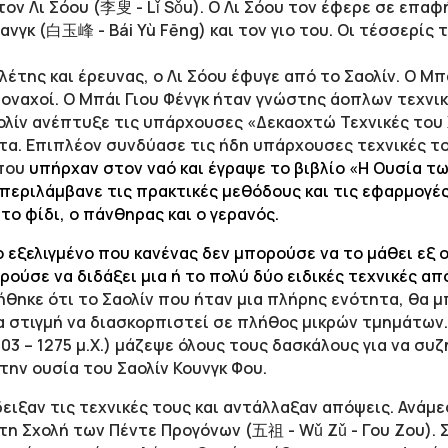
ον Λι Σόου (李叟 - Lǐ Sǒu). Ο Λι Σόου τον έφερε σε επαφή
ανγκ (白玉峰 - Bái Yù Fēng) και τον γιο του. Οι τέσσερί
έτης και έρευνας, ο Λι Σόου έφυγε από το Σαολίν. Ο Μπά
μοναχοί. Ο Μπάι Γιου Φένγκ ήταν γνώστης άοπλων τεχνικ
ολίν ανέπτυξε τις υπάρχουσες «Δεκαοχτώ Τεχνικές του
τα. Επιπλέον συνδύασε τις ήδη υπάρχουσες τεχνικές 
 που
υπήρχαν στον ναό και έγραψε το βιβλίο «Η Ουσία 
 περιλάμβανε τις πρακτικές μεθόδους και τις εφαρμογέ
 το φίδι, ο πάνθηρας και ο γερανός.
ο εξελιγμένο που κανένας δεν μπορούσε να το μάθει εξ 
ρούσε να διδάξει μια ή το πολύ δύο ειδικές τεχνικές απ
θηκε ότι το Σαολίν που ήταν μια πλήρης ενότητα, θα 
 στιγμή να διασκορπιστεί σε πλήθος μικρών τμημάτων.
203 – 1275 μ.Χ.) μάζεψε όλους τους δασκάλους για να σ
ην ουσία του Σαολίν Κουνγκ Φου.
ειξαν τις τεχνικές τους και αντάλλαξαν απόψεις. Ανάμ
τη Σχολή των Πέντε Προγόνων (五祖 - Wǔ Zǔ - Γου Ζου).