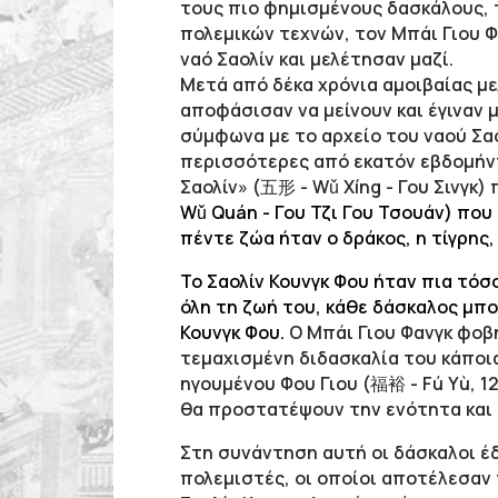
τους πιο φημισμένους δασκάλους, τ
πολεμικών τεχνών, τον Μπάι Γιου Φ
ναό Σαολίν και μελέτησαν μαζί.
Μετά από δέκα χρόνια αμοιβαίας μελ
αποφάσισαν να μείνουν και έγιναν 
σύμφωνα με το αρχείο του ναού Σα
περισσότερες από εκατόν εβδομήν
Σαολίν» (五形 - Wǔ Xíng - Γου Σινγκ)
Wǔ Quán - Γου Τζι Γου Τσουάν) που
πέντε ζώα ήταν ο δράκος, η τίγρης,
Το Σαολίν Κουνγκ Φου ήταν πια τόσ
όλη τη ζωή του, κάθε δάσκαλος μπο
Κουνγκ Φου.
Ο Μπάι Γιου Φανγκ φοβή
τεμαχισμένη διδασκαλία του κάποια
ηγουμένου Φου Γιου (福裕 - Fú Υù, 1
θα προστατέψουν την ενότητα και τ
Στη συνάντηση αυτή οι δάσκαλοι έδ
πολεμιστές, οι οποίοι αποτέλεσαν 