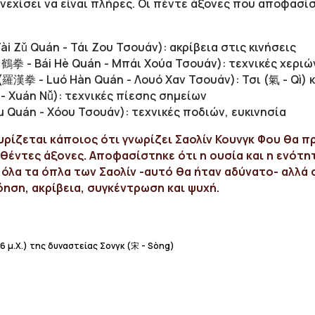
υνεχίσει να είναι πλήρες. Οι πέντε άξονες που αποφασ
i Zǔ Quán - Τάι Ζου Τσουάν): ακρίβεια στις κινήσεις
鶴拳 - Bái Hè Quán - Μπάι Χούα Τσουάν): τεχνικές χερι
羅漢拳 - Luó Hàn Quán - Λουό Χαν Τσουάν): Τσι (氣 - Qì) 
- Xuán Nǚ): τεχνικές πίεσης σημείων
 Quán - Χόου Τσουάν): τεχνικές ποδιών, ευκινησία
υρίζεται κάποιος ότι γνωρίζει Σαολίν Κουνγκ Φου θα πρ
θέντες άξονες. Αποφασίστηκε ότι η ουσία και η ενότητ
 όλα τα όπλα των Σαολίν -αυτό θα ήταν αδύνατο- αλλά 
ηση, ακρίβεια, συγκέντρωση και ψυχή.
6 μ.Χ.) της δυναστείας Σονγκ (宋 - Sòng)