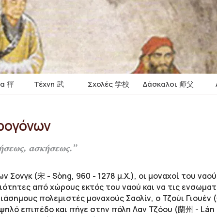
ία 禪
Τέχνη 武
Σχολές 学校
Δάσκαλοι 师父
ρογόνων
θήσεως, ασκήσεως.”
ν Σονγκ (宋 - Sòng, 960 - 1278 μ.Χ.), οι μοναχοί του ναο
ιότητες από χώρους εκτός του ναού και να τις ενσωματ
ιάσημους πολεμιστές μοναχούς Σαολίν, ο Τζούι Γιουέν 
ψηλό επιπέδο και πήγε στην πόλη Λαν Τζόου (蘭州 - Lán 