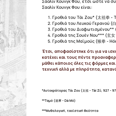
Σαολίν Κουνγκ Φου, έτσι ώστε να σ
Σαολίν Κουνγκ Φoυ είναι:
Γροθιά του Τάι Ζου* (太祖拳 - Tà
Γροθιά του Λευκού Γερανού (白
Γροθιά του Διαφωτισμένου** (
Γροθιά της Σουέν Νου*** (玄女 
Γροθιά της Μαϊμούς (猴拳 - Hóu
Έτσι, αποφασίστηκε ότι για να ισχ
κατέχει και τους πέντε προαναφερ
μάθει κάποιος όλες τις φόρμες και
τεχνική αλλά με πληρότητα, κατανό
*Αυτοκράτορας Τάι Ζου (太祖 - Tài Zǔ, 927 - 97
**Ταμό (達摩 - Dá Mó)
***Μυθολογική, ταοϊστική θεότητα