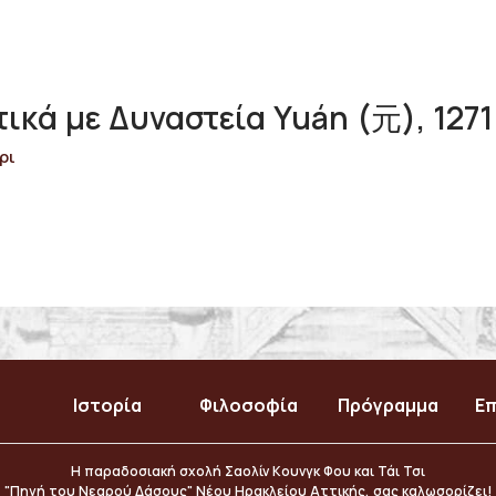
κά με Δυναστεία Yuán (元), 1271 
ρι
Ιστορία
Φιλοσοφία
Πρόγραμμα
Επ
Η παραδοσιακή σχολή Σαολίν Κουνγκ Φου και Τάι Τσι
"Πηγή του Νεαρού Δάσους" Νέου Ηρακλείου Αττικής, σας καλωσορίζει!