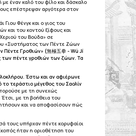
 με έναν καλό του φίλο και δάσκαλο
ς τους επέστρεψαν αργότερα στον
ι Γιου Φένγκ και ο γιος του
ών και του κοντού ξίφους και
 Χεριού του Βούδα» σε
του «Συστήματος των Πέντε Ζώων
των Πέντε Γροθιών» (無極五拳 - Wú Jí
ς των πέντε γροθιών των ζώων. Τα
ολοκλήρου. Έστω και αν αφιέρωνε
ό το τεράστιο μέγεθος του Σαολίν
μπορούσε με τη συνεχώς
 Έτσι, με τη βοήθεια του
υζητήσουν και να αποφασίσουν πώς
εσά τους υπήρχαν πέντε κορυφαίοι
 Σκοπός ήταν η οριοθέτηση του