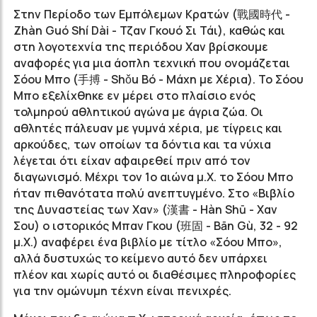
Στην Περίοδο των Εμπόλεμων Κρατών (戰國時代 -
Zhàn Guó Shí Dài - Τζαν Γκουό Σι Τάι), καθώς και
στη λογοτεχνία της περιόδου Χαν βρίσκουμε
αναφορές για μια άοπλη τεχνική που ονομάζεται
Σόου Μπο (手搏 - Shǒu Bó - Mάχη με Χέρια). Το Σόου
Μπο εξελίχθηκε εν μέρει στο πλαίσιο ενός
τολμηρού αθλητικού αγώνα με άγρια ζώα. Οι
αθλητές πάλευαν με γυμνά χέρια, με τίγρεις και
αρκούδες, των οποίων τα δόντια και τα νύχια
λέγεται ότι είχαν αφαιρεθεί πριν από τον
διαγωνισμό. Μέχρι τον 1ο αιώνα μ.Χ. το Σόου Μπο
ήταν πιθανότατα πολύ ανεπτυγμένο. Στο «Βιβλίο
της Δυναστείας των Χαν» (漢書 - Hàn Shū - Χαν
Σου) ο ιστορικός Μπαν Γκου (班固 - Bān Gù, 32 - 92
μ.Χ.) αναφέρει ένα βιβλίο με τίτλο «Σόου Μπο»,
αλλά δυστυχώς το κείμενο αυτό δεν υπάρχει
πλέον και χωρίς αυτό οι διαθέσιμες πληροφορίες
για την ομώνυμη τέχνη είναι πενιχρές.