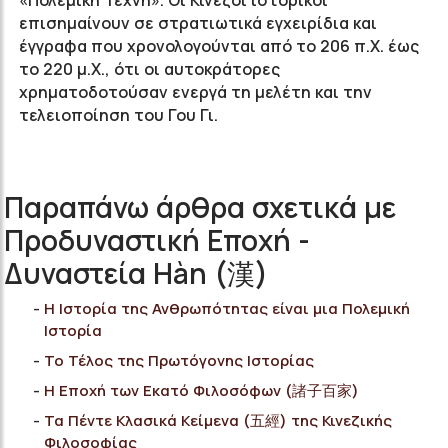
«Πολεμική Τέχνη». Οι Κινέζοι ιστορικοί
επισημαίνουν σε στρατιωτικά εγχειρίδια και
έγγραφα που χρονολογούνται από το 206 π.Χ. έως
το 220 μ.Χ., ότι οι αυτοκράτορες
χρηματοδοτούσαν ενεργά τη μελέτη και την
τελειοποίηση του Γου Γι.
Παραπάνω άρθρα σχετικά με
Προδυναστική Εποχή -
Δυναστεία Hàn (漢)
Η Ιστορία της Ανθρωπότητας είναι μια Πολεμική
Ιστορία
Το Τέλος της Πρωτόγονης Ιστορίας
Η Εποχή των Εκατό Φιλοσόφων (諸子百家)
Τα Πέντε Κλασικά Κείμενα (五經) της Κινεζικής
Φιλοσοφίας