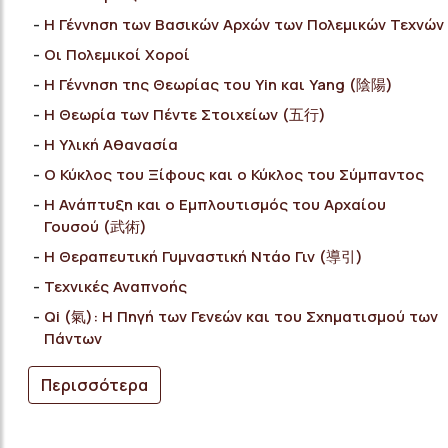
Η Γέννηση των Βασικών Αρχών των Πολεμικών Τεχνών
Οι Πολεμικοί Χοροί
Η Γέννηση της Θεωρίας του Yin και Yang (陰陽)
Η Θεωρία των Πέντε Στοιχείων (五行)
Η Υλική Αθανασία
Ο Κύκλος του Ξίφους και ο Κύκλος του Σύμπαντος
Η Ανάπτυξη και ο Εμπλουτισμός του Αρχαίου
Γουσού (武術)
Η Θεραπευτική Γυμναστική Ντάο Γιν (導引)
Τεχνικές Αναπνοής
Qi (氣): Η Πηγή των Γενεών και του Σχηματισμού των
Πάντων
Περισσότερα