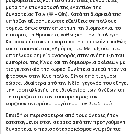
μακροβιότερες και πιο σημαντικές δυναστείες,
μετά την επανάστασή της εναντίον της
δυναστείας Τσιν (秦 - Qín). Κατά τη διάρκειά της
υπήρξαν αξιοσημείωτες εξελίξεις σε πολλούς
τομείς, όπως στην επιστήμη, τη βιομηχανία, το
εμπόριο, τη θρησκεία, καθώς και την ιδεολογία.
Κατασκευάστηκε το χαρτί και η πορσελάνη, καθώς
και ο πασίγνωστος «Δρόμος του Μεταξιού» που
αποτέλεσε σημείο αναφοράς στην ανάπτυξη του
εμπορίου της Κίνας και τη δημιουργία σχέσεων με
τις γειτονικές της χώρες. Συνέπεια αυτού ήταν να
φτάσουν στην Κίνα πολλοί ξένοι από τις γύρω
χώρες, ιδιαίτερα από την Ινδία, γεγονός που εξηγεί
την τάση αλλαγής της ιδεολογίας των Κινέζων και
τη στροφή από τον ταοϊσμό προς τον
κομφουκιανισμό και αργότερα τον βουδισμό.
Επειδή οι περισσότεροι από τους άντρες ήταν
καταταγμένοι στον στρατό από την προηγούμενη
δυναστεία, ο περισσότερος κόσμος γνώριζε τις