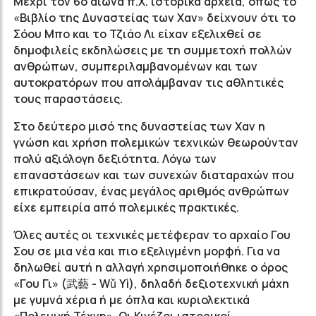
Μέχρι τον 6ο αιώνα π.Χ. ιστορικά αρχεία, όπως το
«Βιβλίο της Δυναστείας των Χαν» δείχνουν ότι το
Σόου Μπο και το Τζιάο Λι είχαν εξελιχθεί σε
δημοφιλείς εκδηλώσεις με τη συμμετοχή πολλών
ανθρώπων, συμπεριλαμβανομένων και των
αυτοκρατόρων που απολάμβαναν τις αθλητικές
τους παραστάσεις.
Στο δεύτερο μισό της δυναστείας των Χαν η
γνώση και χρήση πολεμικών τεχνικών θεωρούνταν
πολύ αξιόλογη δεξιότητα. Λόγω των
επαναστάσεων και των συνεχών διαταραχών που
επικρατούσαν, ένας μεγάλος αριθμός ανθρώπων
είχε εμπειρία από πολεμικές πρακτικές.
Όλες αυτές οι τεχνικές μετέφεραν το αρχαίο Γου
Σου σε μια νέα και πιο εξελιγμένη μορφή. Για να
δηλωθεί αυτή η αλλαγή χρησιμοποιήθηκε ο όρος
«Γου Γι» (武藝 - Wǔ Yì), δηλαδή δεξιοτεχνική μάχη
με γυμνά χέρια ή με όπλα και κυριολεκτικά