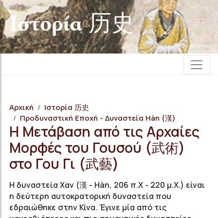
Iστορία 历史
Αρχική
Iστορία 历史
Προδυναστική Εποχή - Δυναστεία Hàn (漢)
Η Μετάβαση από τις Αρχαίες
Μορφές του Γουσού (武術)
στο Γου Γι (武藝)
Η δυναστεία Χαν (漢 - Hàn, 206 π.Χ - 220 μ.Χ.) είναι
η δεύτερη αυτοκρατορική δυναστεία που
εδραιώθηκε στην Κίνα. Έγινε μία από τις