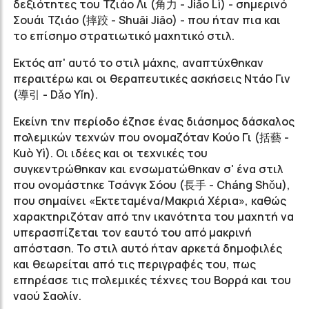
δεξιότητες του Τζιάο Λι (角力 - Jiāo Lì) - σημερινό
Σουάι Τζιάο (摔跤 - Shuāi Jiāo) - που ήταν πια και
το επίσημο στρατιωτικό μαχητικό στιλ.
Εκτός απ' αυτό το στιλ μάχης, αναπτύχθηκαν
περαιτέρω και οι θεραπευτικές ασκήσεις Ντάο Γιν
(導引 - Dǎo Yǐn).
Εκείνη την περίοδο έζησε ένας διάσημος δάσκαλος
πολεμικών τεχνών που ονομαζόταν Κούο Γι (括藝 -
Kuò Yì). Οι ιδέες και οι τεχνικές του
συγκεντρώθηκαν και ενσωματώθηκαν σ' ένα στιλ
που ονομάστηκε Τσάνγκ Σόου (長手 - Cháng Shǒu),
που σημαίνει «Εκτεταμένα/Μακριά Χέρια», καθώς
χαρακτηριζόταν από την ικανότητα του μαχητή να
υπερασπίζεται τον εαυτό του από μακρινή
απόσταση. Το στιλ αυτό ήταν αρκετά δημοφιλές
και θεωρείται από τις περιγραφές του, πως
επηρέασε τις πολεμικές τέχνες του Βορρά και του
ναού Σαολίν.