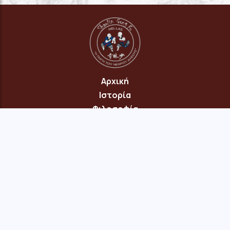
Αρχική
Ιστορία
Φιλοσοφία
Πρόγραμμα
Επικοινωνία
© 2026 Copyright: "Πηγή του Νεαρού Δάσους" Νέου Ηρακλείου
Αττικής · site:
menepet