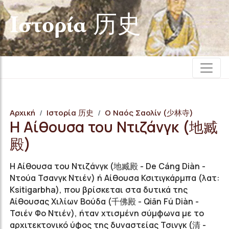
Iστορία 历史
Αρχική
Iστορία 历史
Ο Ναός Σαολίν (少林寺)
Η Αίθουσα του Ντιζάνγκ (地臧
殿)
Η Αίθουσα του Ντιζάνγκ (地臧殿 - De Cáng Diàn -
Ντούα Τσανγκ Ντιέν) ή Αίθουσα Κσιτιγκάρμπα (λατ:
Ksitigarbha), που βρίσκεται στα δυτικά της
Αίθουσας Χιλίων Βούδα (千佛殿 - Qiān Fú Diàn -
Τσιέν Φο Ντιέν), ήταν χτισμένη σύμφωνα με το
αρχιτεκτονικό ύφος της δυναστείας Τσινγκ (清 -