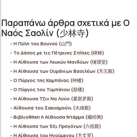
Παραπάνω άρθρα σχετικά με Ο
Ναός Σαολίν (少林寺)
Η Πύλη του Βουνού (山門)
Το Δάσος με τις Πέτρινες Στήλες (碑林)
Η Αίθουσα των Λευκών Μανδύων (锤谱堂)
Η Αίθουσα των Ουράνιων Βασιλέων (天王殿)
Ο Πύργος της Καμπάνας (钟楼)
Ο Πύργος του Τυμπάνου (鼓楼)
Η Αίθουσα Τζιν Nα Λούο (紧那罗殿)
Αίθουσα του Σακυαμούνι (大雄殿)
Βιβλιοθήκη ή Αίθουσα Ντάρμα (藏经阁)
Η Αίθουσα των Έξι Προγόνων (六祖殿)
Η Αίθουσα του Ηγούμενου (方丈室)