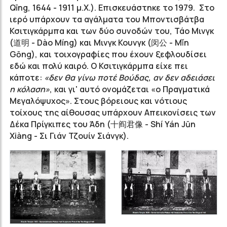
Qīng, 1644 - 1911 μ.Χ.). Επισκευάστηκε το 1979. Στο
ιερό υπάρχουν τα αγάλματα του Μποντισβάτβα
Κσιτιγκάρμπα και των δύο συνοδών του, Τάο Μινγκ
(道明 - Dào Míng) και Μινγκ Κουνγκ (闵公 - Mǐn
Gōng), και τοιχογραφίες που έχουν ξεφλουδίσει
εδώ και πολύ καιρό. O Κσιτιγκάρμπα είχε πει
κάποτε:
«δεν θα γίνω ποτέ Βούδας, αν δεν αδειάσει
η κόλαση»
, και γι' αυτό ονομάζεται «ο Πραγματικά
Μεγαλόψυχος». Στους βόρειους και νότιους
τοίχους της αίθουσας υπάρχουν Aπεικονίσεις των
Δέκα Πρίγκιπες του Άδη (十阎君像 - Shí Yán Jūn
Xiàng - Σι Γιάν Τζουίν Σιάνγκ).