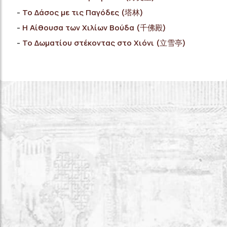
Το Δάσος με τις Παγόδες (塔林)
Η Αίθουσα των Χιλίων Βούδα (千佛殿)
Το Δωματίου στέκοντας στο Χιόνι (立雪亭)