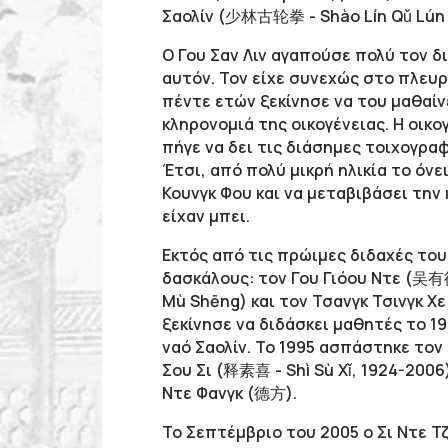
Σαολίν (少林古轮拳 - Shào Lín Qǔ Lún Q
Ο Γου Σαν Λιν αγαπούσε πολύ τον δι
αυτόν. Τον είχε συνεχώς στο πλευρ
πέντε ετών ξεκίνησε να του μαθαίνε
κληρονομιά της οικογένειας. Η οικο
πήγε να δει τις διάσημες τοιχογρα
Έτσι, από πολύ μικρή ηλικία το όνε
Κουνγκ Φου και να μεταβιβάσει την 
είχαν μπει.
Εκτός από τις πρώιμες διδαχές του 
δασκάλους: τον Γου Γιόου Ντε (吴有
Mù Shēng) και τον Τσανγκ Τσινγκ Χε
ξεκίνησε να διδάσκει μαθητές το 1
ναό Σαολίν. Το 1995 ασπάστηκε τον
Σου Σι (释素喜 - Shì Sù Xǐ, 1924-2006
Ντε Φανγκ (德方).
Το Σεπτέμβριο του 2005 ο Σι Ντε Τζ