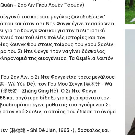
uán - Σάο Λιν Γκου Λουέν Τσουάν).
σέγγονό του και είχε μεγάλες φιλοδοξίες γι'
ό του και όταν ο Σι Ντε Φανγκ έγινε τεσσάρων ή
ι για το Κουνγκ Φου και για την πολιτιστική
γένειά του τού είπε πολλές ιστορίες και τον
φίες Κουνγκ Φου στους τοίχους του ναού Σαολίν.
ιρο του Σι Ντε Φανγκ ήταν να γίνει δάσκαλος
κληρονομιά της οικογένειας. Τα θεμέλια λοιπόν
Γου Σαν Λιν, ο Σι Ντε Φανγκ είχε τρεις μεγάλους
德 - Wú Yǒu Dé), τον Γου Μου Σενγκ (吴木升 - Wú
 (张庆贺 - Zhāng Qìng Hè). Ο Σι Ντε Φανγκ
988 και αργότερα δίδαξε για εφτά χρόνια στον
 βουδισμό και έγινε μαθητής του ηγούμενου Σι
) στον ναό Σαολίν, ο οποίος του έδωσε το όνομα
ιεν (释德建 - Shì Dé Jiàn, 1963 -), δάσκαλος και