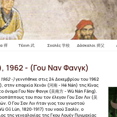
ία 禪
Τέχνη 武
Σχολές 学校
Δάσκαλοι 师父
 1962 - (Γου Ναν Φανγκ)
1962 -)
γεννήθηκε στις 24 Δεκεμβρίου του 1962
), στην επαρχία Χενάν (河南 - Hé Nán) της Κίνας
 το όνομα Γου Ναν Φανγκ (吴南方 - Wú Nán Fāng).
προπάππους του που τον έλεγαν Γου Σαν Λιν (吴
ών. Ο Γου Σαν Λιν ήταν γιος του γνωστού
 Gǔ Lún, 1820-1917) του ναού Σαολίν, ο
ος της γενεαλογίας της Γκου Λουέν Πυγμαχίας