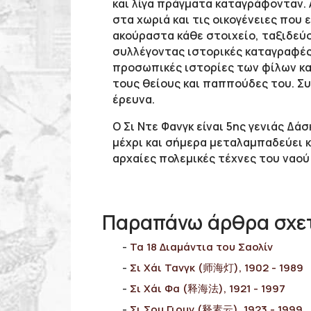
και λίγα πράγματα καταγράφονταν.
στα χωριά και τις οικογένειες που 
ακούραστα κάθε στοιχείο, ταξιδεύ
συλλέγοντας ιστορικές καταγραφές
προσωπικές ιστορίες των φίλων κα
τους θείους και παππούδες του. Συ
έρευνα.
Ο Σι Ντε Φανγκ είναι 5ης γενιάς Δά
μέχρι και σήμερα μεταλαμπαδεύει κ
αρχαίες πολεμικές τέχνες του ναού 
Παραπάνω άρθρα σχετ
Τα 18 Διαμάντια του Σαολίν
Σι Χάι Τανγκ (师海灯), 1902 - 1989
Σι Χάι Φα (释海法), 1921 - 1997
Σι Σου Γιουν (释素云), 1923 - 1999