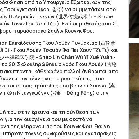
πρόσκληση από το Υπουργείο Εξωτερικών της
ης Τσουνγκτσού (κορ. 충주) να συμμετάσχει στο
ακών Πολεμικών Τεχνών (世界传统武术节 - Shì Jiè
υάν Τονγκ Γου Σου Τζιε). Εκεί οι μαθητές του Σι
φορά παραδοσιακό Σαολίν Κουνγκ Φου.
 Βάση Εκπαίδευσης Γκου Λουέν Πυγμαχίας (古轮拳
Dì - Γκου Λουέν Τσουάν Φα Πέι Χουν Τζι Τι) και
υ (少林禅武医学院 - Shào Lín Chán Wǔ Yī Xué Yuàn -
αι το 2013 ολοκληρώθηκε ο ναός Γκου Λουέν (古轮
 επισκέπτονται κάθε χρόνο πολλοί άνθρωποι από
 κοντά την τέχνη και τα μυστικά της Γκου
ίσκεται στους πρόποδες του βουνού Σουνγκ (嵩
ην πόλη Ντενγκφένγκ (登封 - Dēng Fēng) στην
ζωή του στην έρευνα και τη σύνθεση των
 για την οικογένειά του με σκοπό να
όνα της κληρονομιάς του Κουνγκ Φου. Εκείνη
ς υπήρχαν πολλές συγκρούσεις και αναταράξεις