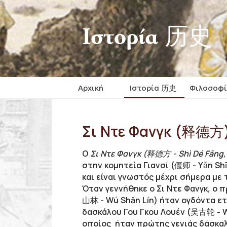
Iστορία 历史
Αρχική
Iστορία 历史
Φιλοσοφ
Σι Ντε Φανγκ (释德方),
Ο
Σι Ντε Φανγκ (释德方 - Shì Dé Fāng, 
στην κομητεία Γιανσί (偃师 - Yǎn Shī
και είναι γνωστός μέχρι σήμερα με
Όταν γεννήθηκε ο Σι Ντε Φανγκ, ο 
山林 - Wú Shān Lín) ήταν ογδόντα ετ
δασκάλου Γου Γκου Λουέν (吴古轮 - Wú
οποίος ήταν πρώτης γενιάς δάσκαλ