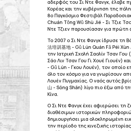
αδερφός του Σι Ντε Φανγκ, έλαβε 
Κορέας και την κυβέρνηση της πόλ
8ο Παγκόσμιο Φεστιβάλ Παραδοσι
Chuán Tǒng Wǔ Shù Jié - Σι Τζιε Τσο
Ντε Τζιεν παρουσίασαν για πρώτη 
Το 2007 ο Σι Ντε Φανγκ ίδρυσε τη
法培训基地 - Gǔ Lún Quán Fǎ Péi Xùn Jī 
την Ιατρική Σχολή Σαολίν Τσαν Γο
Σάο Λιν Τσαν Γου Γι Χουέ Γιουέν) κ
- Gǔ Lún - Γκου Λουέν), τον οποίο
όλο τον κόσμο για να γνωρίσουν από
Λουέν Πυγμαχίας. Ο ναός αυτός βρ
山 - Sōng Shān) λίγο πιο έξω από τ
Κίνα.
Ο Σι Ντε Φανγκ έχει αφιερώσει τη 
διαθέσιμων ιστορικών πληροφοριών
δημιουργήσει μια ολοκληρωμένη εικ
την περίοδο της κινεζικής ιστορία