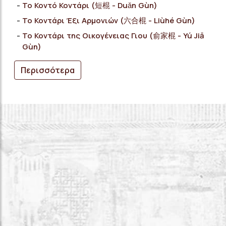
Το Κοντό Κοντάρι (短棍 - Duǎn Gùn)
Το Κοντάρι Έξι Αρμονιών (六合棍 - Liùhé Gùn)
Το Κοντάρι της Οικογένειας Γιου (俞家棍 - Yú Jiā
Gùn)
Περισσότερα