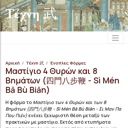
Τέχνη 武
Αρχική
Τέχνη 武
Ένοπλες Φόρμες
Μαστίγιο 4 Θυρών και 8
Βημάτων (四門八步鞭 - Sì Mén
Bā Bù Biān)
Η φόρμα το
Μαστίγιο των 4 Θυρών και των 8
Bημάτων (四門八步鞭 - S
ì
Mén
Bā Bù
Biān - Σι Μαν Πα
Που Πιέν)
ενέχει ξεχωριστή θέση μεταξύ των
πρακτικών με μαστίγιο. Εκτός από χτυπήματα