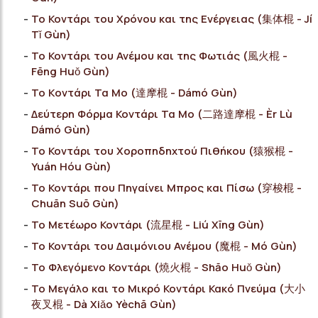
Το Κοντάρι του Χρόνου και της Ενέργειας (集体棍 - Jí
Tǐ Gùn)
Το Κοντάρι του Ανέμου και της Φωτιάς (風火棍 -
Fēng Huǒ Gùn)
Το Kοντάρι Τα Μο (達摩棍 - Dámó Gùn)
Δεύτερη Φόρμα Κοντάρι Τα Μο (二路達摩棍 - Èr Lù
Dámó Gùn)
Το Κοντάρι του Χοροπηδηχτού Πιθήκου (猿猴棍 -
Yuán Hóu Gùn)
Το Κοντάρι που Πηγαίνει Μπρος και Πίσω (穿梭棍 -
Chuān Suō Gùn)
Το Μετέωρο Κοντάρι (流星棍 - Liú Xīng Gùn)
Το Κοντάρι του Δαιμόνιου Ανέμου (魔棍 - Mó Gùn)
Το Φλεγόμενο Κοντάρι (燒火棍 - Shāo Huǒ Gùn)
Το Μεγάλο και το Μικρό Κοντάρι Κακό Πνεύμα (大小
夜叉棍 - Dà Xiǎo Yèchā Gùn)