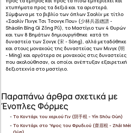
προς τα εμπρός και προς τα πίσω εμπεριέχει και
χτυπήματα προς τα δεξιά και τα αριστερά.
Σύμφωνα με το βιβλίο των όπλων Σαολίν με τίτλο
«Σαολίν Πινγκ Τσι Τσονγκ Που» (少林兵器緫譜 -
Shàolín Bīng Qì Zǒng Pǔ), το Μαστίγιο των 4 Θυρών
και των 8 Βημάτων δημιουργήθηκε κατά τη
δυναστεία των Σονγκ (宋 - Sòng), αλλά μεταδόθηκε
και στους μοναχούς της δυναστείας των Μινγκ (明
- Míng) και αργότερα σε μοναχούς στις δυναστείες
που ακολούθησαν, οι οποίοι ανέπτυξαν εξαιρετική
δεξιοτεχνία στο μαστίγιο.
Παραπάνω άρθρα σχετικά με
Ένοπλες Φόρμες
Το Κοντάρι του χεριού Γιν (阴手棍 - Yīn Shǒu Gùn)
Το Κοντάρι στο Ύψος του Φρυδιού (齋眉棍 - Zhāi Méi
Gùn)