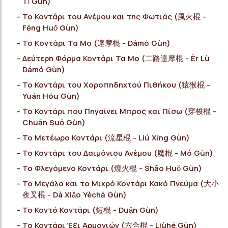
Tǐ Gùn)
Το Κοντάρι του Ανέμου και της Φωτιάς (風火棍 -
Fēng Huǒ Gùn)
Το Kοντάρι Τα Μο (達摩棍 - Dámó Gùn)
Δεύτερη Φόρμα Κοντάρι Τα Μο (二路達摩棍 - Èr Lù
Dámó Gùn)
Το Κοντάρι του Χοροπηδηχτού Πιθήκου (猿猴棍 -
Yuán Hóu Gùn)
Το Κοντάρι που Πηγαίνει Μπρος και Πίσω (穿梭棍 -
Chuān Suō Gùn)
Το Μετέωρο Κοντάρι (流星棍 - Liú Xīng Gùn)
Το Κοντάρι του Δαιμόνιου Ανέμου (魔棍 - Mó Gùn)
Το Φλεγόμενο Κοντάρι (燒火棍 - Shāo Huǒ Gùn)
Το Μεγάλο και το Μικρό Κοντάρι Κακό Πνεύμα (大小
夜叉棍 - Dà Xiǎo Yèchā Gùn)
Το Κοντό Κοντάρι (短棍 - Duǎn Gùn)
Το Κοντάρι Έξι Αρμονιών (六合棍 - Liùhé Gùn)