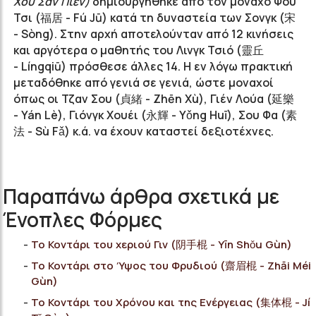
Χου Σαν Πιέν)
δημιουργήθηκε από τον μοναχό Φου
Τσι (福居 -
Fú
Jū
) κατά τη δυναστεία των Σονγκ (宋
- Sòng). Στην αρχή αποτελούνταν από 12 κινήσεις
και αργότερα ο μαθητής του Λινγκ Τσιό (靈丘
-
Língqiū
) πρόσθεσε άλλες 14. Η εν λόγω πρακτική
μεταδόθηκε από γενιά σε γενιά, ώστε μοναχοί
όπως οι Τζαν Σου (貞緒 - Z
hēn
Xù
), Γιέν Λούα (延樂
-
Yán
Lè
), Γιόνγκ Χουέι (永輝 -
Yǒng H
uī
), Σου Φα (素
法 - S
ù
Fǎ
) κ.ά. να έχουν καταστεί δεξιοτέχνες.
Παραπάνω άρθρα σχετικά με
Ένοπλες Φόρμες
Το Κοντάρι του χεριού Γιν (阴手棍 - Yīn Shǒu Gùn)
Το Κοντάρι στο Ύψος του Φρυδιού (齋眉棍 - Zhāi Méi
Gùn)
Το Κοντάρι του Χρόνου και της Ενέργειας (集体棍 - Jí