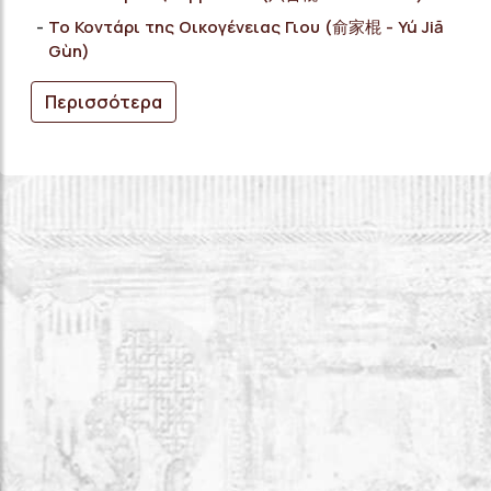
Το Κοντάρι της Οικογένειας Γιου (俞家棍 - Yú Jiā
Gùn)
Περισσότερα