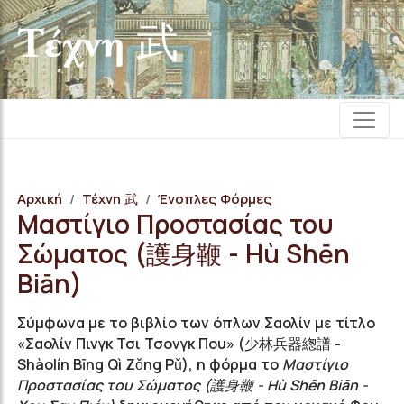
Τέχνη 武
Αρχική
Τέχνη 武
Ένοπλες Φόρμες
Μαστίγιο Προστασίας του
Σώματος (護身鞭 - Hù Shēn
Biān)
Σύμφωνα με το βιβλίο των όπλων Σαολίν με τίτλο
«Σαολίν Πινγκ Τσι Τσονγκ Που» (少林兵器緫譜 -
Shàolín Bīng Qì Zǒng Pǔ), η φόρμα το
Μαστίγιο
Προστασίας του Σώματος (護身鞭 - Hù Shēn Biān -