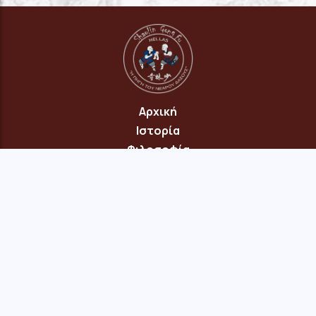
Αρχική
Ιστορία
Φιλοσοφία
Πρόγραμμα
Επικοινωνία
© 2026 Copyright: "Πηγή του Νεαρού Δάσους" Νέου Ηρακλείου
Αττικής · site:
menepet