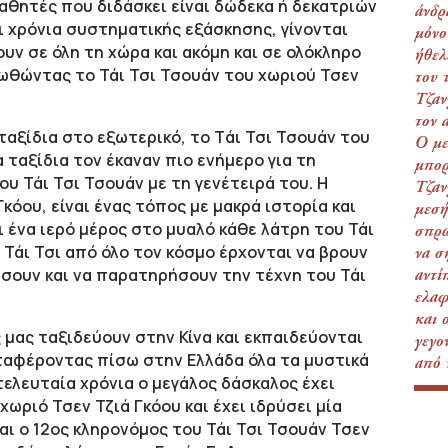
αθητές που διδάσκει είναι δώδεκα ή δεκατριών
άνδρ
ι χρόνια συστηματικής εξάσκησης, γίνονται
μόνο
ουν σε όλη τη χώρα και ακόμη και σε ολόκληρο
ήθελ
ωθώντας το Τάι Τσι Τσουάν του χωριού Τσεν
του 
Τζαν
τον 
ταξίδια στο εξωτερικό, το Tάι Τσι Τσουάν του
Ο με
 ταξίδια τον έκαναν πιο ενήμερο για τη
μπορ
υ Τάι Τσι Τσουάν με τη γενέτειρά του. Η
Τζαν
Γκόου, είναι ένας τόπος με μακρά ιστορία και
μεσή
ι ένα ιερό μέρος στο μυαλό κάθε λάτρη του Τάι
σπρώ
 Τάι Τσι από όλο τον κόσμο έρχονται να βρουν
να σ
νήσουν και να παρατηρήσουν την τέχνη του Τάι
αντί
ελαφ
και 
ς μας ταξιδεύουν στην Κίνα και εκπαιδεύονται
γεγο
ταφέροντας πίσω στην Ελλάδα όλα τα μυστικά
από 
τελευταία χρόνια ο μεγάλος δάσκαλος έχει
ωριό Τσεν Τζιά Γκόου και έχει ιδρύσει μία
αι ο 12ος κληρονόμος του Τάι Τσι Τσουάν Τσεν