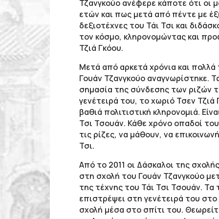
Τζανγκούο ανέφερε κάποτε ότι οι μ
ετών και πως μετά από πέντε με έξ
δεξιοτέχνες του Τάι Τσι και διδάσκ
τον κόσμο, κληρονομώντας και προ
Τζιά Γκόου.
Μετά από αρκετά χρόνια και πολλά 
Γουάν Τζανγκούο αναγνωρίστηκε. Τα
σημασία της σύνδεσης των ριζών το
γενέτειρά του, το χωριό Τσεν Τζιά 
βαθιά πολιτιστική κληρονομιά. Είνα
Τσι Τσουάν. Κάθε χρόνο οπαδοί του
τις ρίζες, να μάθουν, να επικοινω
Τσι.
Από το 2011 οι Δάσκαλοι της σχολή
στη σχολή του Γουάν Τζανγκούο με
της τέχνης του Τάι Τσι Τσουάν. Τα 
επιστρέψει στη γενέτειρά του στο χ
σχολή μέσα στο σπίτι του. Θεωρείτ