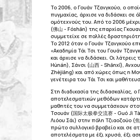
Το 2006, ο Γουάν Τζανγκούο, ο οποί
πυγμαχίας, άρχισε να διδάσκει σε ό
ομότεχνούς του. Από το 2006 μέχρι
(佛山 - Fóshān) της επαρχίας Γκουα
συμμετείχε σε πολλές δραστηριότη
Το 2012 όταν ο Γουάν Τζανγκούο επ
«Ακαδημία Τάι Τσι του Γουάν Τζαν
και άρχισε να διδάσκει. Οι λάτρεις
Húnán), Σάνσι (山西 - Shānxī), Ανχο
Zhèjiāng) και από χώρες όπως η Μογ
γενέτειρα του Τάι Τσι και μαθήτευ
Στη διαδικασία της διδασκαλίας, ο
αποτελεσματικών μεθόδων κατάρτισ
μαθητές του να συμμετάσχουν στον
Τσουάν (国际太极拳交流赛 - Guó Jì Tài Jí 
Λιόου Σάι) στην πόλη Τζιαοζούο (焦作
πρώτο συλλογικό βραβείο και σε α
αποτελέσματα με έξι χρυσά, έξι αση