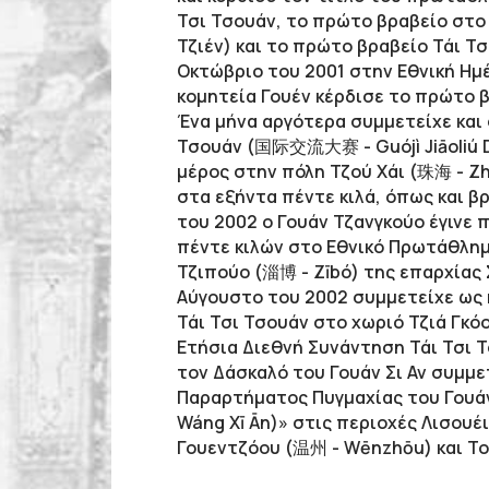
Τσι Τσουάν, το πρώτο βραβείο στο σ
Τζιέν) και το πρώτο βραβείο Τάι Τσ
Οκτώβριο του 2001 στην Εθνική Ημ
κομητεία Γουέν κέρδισε το πρώτο 
Ένα μήνα αργότερα συμμετείχε και 
Τσουάν (国际交流大赛 -
Guójì
Jiāoliú
μέρος στην πόλη Τζού Χάι (珠海 - Zh
στα εξήντα πέντε κιλά, όπως και β
του 2002 ο Γουάν Τζανγκούο έγινε 
πέντε κιλών στο Εθνικό Πρωτάθλη
Τζιπούο (淄博 - Zībó) της επαρχίας 
Αύγουστο του 2002 συμμετείχε ως 
Τάι Τσι Τσουάν στο χωριό Τζιά Γκό
Ετήσια Διεθνή Συνάντηση Τάι Τσι Τ
τον Δάσκαλό του Γουάν Σι Αν συμμ
Παραρτήματος Πυγμαχίας του Γουά
Wáng Xī Ān)» στις περιοχές Λισουέι
Γουεντζόου (温州 - Wēnzhōu) και Το