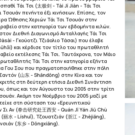
παθί Τάι Τσι (太极剑 - Tài Jí Jiàn - Τάι Τσι
ι Τσουάν πενήντα έξι κινήσεων. Επίσης, τον
έρα Ώθησης Χεριών Τάι Τσι Τσουάν στην
βραβείο στην κατηγορία των εβδομήντα κιλών.
στον Διεθνή Διαγωνισμό Ανταλλαγής Τάι Τσι
Dàsài - Γκούοτζι Τζιάολιο Τάσαι)
που έλαβε
ūhǎi) και κέρδισε τον τίτλο του πρωταθλητή
ραβείο εκτέλεσης Τάι Τσι. Ταυτόχρονα, τον Μάιο
πρωταθλητής Τάι Τσι στην κατηγορία εξήντα
μα Γου Σου που πραγματοποιήθηκε στην πόλη
Σαντόν (山东 - Shāndōng) στην Κίνα και τον
κριτής στη δεύτερη ετήσια Διεθνή Συνάντηση
ου, όπως και τον Αύγουστο του 2005 στην τρίτη
σουάν. Ακόμη τον Νοέμβριο του 2005 μαζί με
ετείχε στη σύσταση του «Ερευνητικού
ν Σι Αν (拳击研究处王西安 - Quán Jī Yán Jiū Chù
 (丽水 - Líshuǐ), Τζουατζιάν (浙江 - Zhèjiāng),
νσιάν (东乡 - Dōngxiāng).