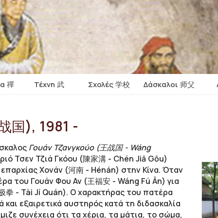
ία 禪
Τέχνη 武
Σχολές 学校
Δάσκαλοι 师父
战国), 1981 -
άσκαλος
Γουάν Τζανγκούο (王战国 - Wáng
ριό Τσεν Τζιά Γκόου (陳家溝 - Chén Jiā Gōu)
 επαρχίας Χονάν (河南 - Hénán) στην Κίνα. Όταν
έρα του Γουάν Φου Αν (王福安 - Wáng Fú Ān) για
极拳 - Tài Jí Quán). Ο χαρακτήρας του πατέρα
ά και εξαιρετικά αυστηρός κατά τη διδασκαλία
ιζε συνέχεια ότι τα χέρια, τα μάτια, το σώμα,