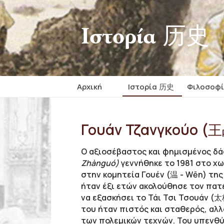
Iστορία 历史
Αρχική
Iστορία 历史
Φιλοσοφ
Γουάν Τζανγκούο (王
Ο αξιοσέβαστος και φημισμένος δ
Zhànguó)
γεννήθηκε το 1981 στο χω
στην κομητεία Γουέν (温 - Wēn) της
ήταν έξι ετών ακολούθησε τον πατ
να εξασκήσει το Τάι Τσι Τσουάν (太
του ήταν πιστός και σταθερός, αλλ
των πολεμικών τεχνών. Του υπενθύμ