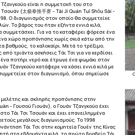
 Τζανγκούο είναι η συμμετοχή του στο
 Τσουάν (太极拳推手赛 - Tài Jí Quán Tuī Shǒu Sài -
1998. Ο διαγωνισμός στον οποίο θα συμμετείχε
λών. Το βάρος του ήταν εξήντα εννιά κιλά,
α συμμετάσχει. Για να το καταφέρει φόρεσε ένα
ε ένα χώρο προπόνησης χωρίς σκιά κάτω από την
α βαθμούς, το καλοκαίρι. Μετά το τρέξιμο,
από τριάντα ασκήσεις Tάι Τσι για να κερδίσει
 ένα ποτήρι νερό και έτρωγε ένα ψωμάκι στον
υάν Τζανγκούο κατάφερε να χάσει εννιά κιλά με
 συμμετείχε στον διαγωνισμό, όπου σημείωσε
Ο
 μελέτης και σκληρής προπόνησης στην
àn - Γουσού Γιουάν), ο Γουάν Τζανγκούο έχει
στο Τάι Τσι Τσουάν και έχει επανειλημμένα
κετούς μεγάλους διαγωνισμούς. Το 1998
νάντηση Τάι Τσι στην κομητεία Γουέν της Κίνας
ητή στα εβδομήντα κιλά, το πρώτο βραβείο Τάι