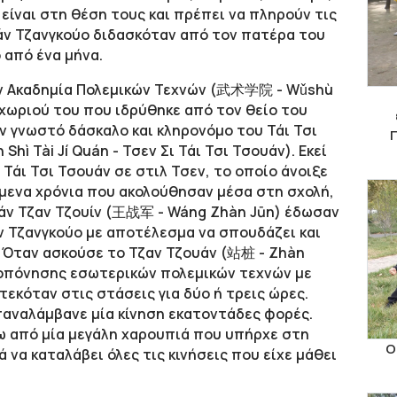
 είναι στη θέση τους και πρέπει να πληρούν τις
υάν Τζανγκούο διδασκόταν από τον πατέρα του
 από ένα μήνα.
την Ακαδημία Πολεμικών Τεχνών (武术学院 -
Wǔshù
χωριού του που ιδρύθηκε από τον θείο του
ον γνωστό δάσκαλο και κληρονόμο του Τάι Τσι
 Tài Jí Quán - Τσεν Σι Τάι Τσι Τσουάν). Εκεί
Τάι Τσι Τσουάν σε στιλ Τσεν, το οποίο άνοιξε
πόμενα χρόνια που ακολούθησαν μέσα στη σχολή,
ουάν Τζαν Τζουίν (王战军 - Wáng Zhàn Jūn) έδωσαν
 Τζανγκούο με αποτέλεσμα να σπουδάζει και
. Όταν ασκούσε το Τζαν Τζουάν (站桩 - Zhàn
ροπόνησης εσωτερικών πολεμικών τεχνών με
εκόταν στις στάσεις για δύο ή τρεις ώρες.
παναλάμβανε μία κίνηση εκατοντάδες φορές.
ω από μία μεγάλη χαρουπιά που υπήρχε στη
Ο
να καταλάβει όλες τις κινήσεις που είχε μάθει