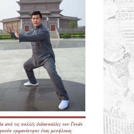
ία από τις πολλές διδασκαλίες του Γουάν
γκούο εμφανίστηκε ένας μεσήλικας