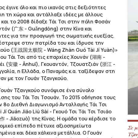
ος έγινε όλο και πιο ικανός στις δεξιότητες
λη τη χώρα και αντάλλαξε ιδέες με άλλους
 και το 2008 δίδαξε Τάι Τσι στην πόλη Φοσάν
ντόν (广东 - Guǎngdōng) στην Κίνα και
τες για την προαγωγή της σωματικής ευεξίας.
έστρεψε στην πατρίδα του και ίδρυσε την
γκούο (王战国太极院 - Wáng Zhàn Guó Tài Jí Yuàn)»
 του Τάι Τσι από τις επαρχίες Χουνάν (湖南 -
υέι (安徽 - Ānhuī), Γκουαντόν, Τζουατζιάν (浙江 -
γολία, η Ελλάδα, ο Παναμάς κ.α. ταξίδεψαν στη
σαν με τον Γουάν Τζανγκούο.
 Γουάν Τζανγκούο συνόψισε ένα σύνολο
ης του Τάι Τσι Τσουάν. Το 2015 οδήγησε τους
 8ο Διεθνή Διαγωνισμό Ανταλλαγής Τάι Τσι
Quán Jiāo Liú Sài - Γκουό Τσι Τάι Τσι Τσιάο
 - Jiāozuò) της Κίνας. Η ομάδα του κέρδισε το
τομικό επίπεδο πέτυχε αξιοσημείωτα
Σε μ
μένια και δέκα χάλκινα μετάλλια. O Γουάν
Τζαν