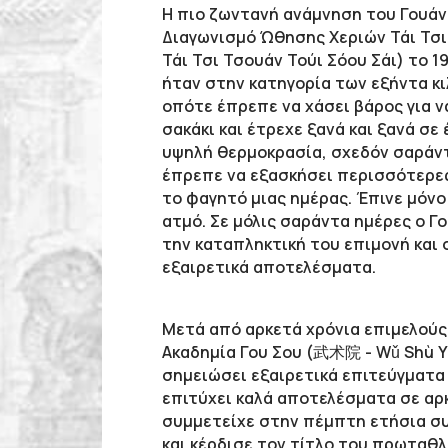
Η πιο ζωντανή ανάμνηση του Γουάν
Διαγωνισμό Ώθησης Χεριών Τάι Τσι
Τάι Τσι Τσουάν Τούι Σόου Σάι) το 
ήταν στην κατηγορία των εξήντα κι
οπότε έπρεπε να χάσει βάρος για ν
σακάκι και έτρεχε ξανά και ξανά σ
υψηλή θερμοκρασία, σχεδόν σαράντ
έπρεπε να εξασκήσει περισσότερες 
το φαγητό μιας ημέρας. Έπινε μόνο
ατμό. Σε μόλις σαράντα ημέρες ο Γο
την καταπληκτική του επιμονή και
εξαιρετικά αποτελέσματα.
Μετά από αρκετά χρόνια επιμελούς
Ακαδημία Γου Σου (武术院 - Wǔ Shù Yu
σημειώσει εξαιρετικά επιτεύγματα 
επιτύχει καλά αποτελέσματα σε αρ
συμμετείχε στην πέμπτη ετήσια συ
και κέρδισε τον τίτλο του πρωταθλ