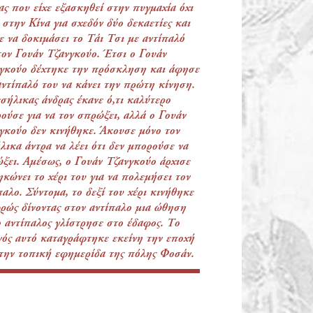
ας που είχε εξασκηθεί στην πυγμαχία όχι
 στην Κίνα για σχεδόν δύο δεκαετίες και
ε να δοκιμάσει το Τάι Τσι με αντίπαλό
τον Γουάν Τζανγκούο. Έτσι ο Γουάν
γκούο δέχτηκε την πρόσκληση και άφησε
αντίπαλό του να κάνει την πρώτη κίνηση.
σήλικας άνδρας έκανε ό,τι καλύτερο
ούσε για να τον σπρώξει, αλλά ο Γουάν
γκούο δεν κινήθηκε. Άκουσε μόνο τον
λικα άντρα να λέει ότι δεν μπορούσε να
ξει. Αμέσως, ο Γουάν Τζανγκούο άρχισε
ηκώνει το χέρι του για να πολεμήσει τον
παλο. Σύντομα, το δεξί του χέρι κινήθηκε
ρώς δίνοντας στον αντίπαλο μια ώθηση
ο αντίπαλος γλίστρησε στο έδαφος. Το
νός αυτό καταγράφτηκε εκείνη την εποχή
την τοπική εφημερίδα της πόλης Φοσάν.