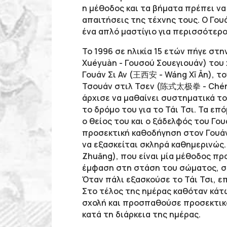
η μέθοδος και τα βήματα πρέπει να
απαιτήσεις της τέχνης τους. O Γο
ένα απλό μαστίγιο για περισσότερο
Το 1996 σε ηλικία 15 ετών πήγε σ
Xuéyuàn
- Γουσού Σουεγιουάν)
του 
Γουάν Σι Αν (王西安 - Wáng Xī Ān), τ
Τσουάν στιλ Τσεν (陈式太极拳 - Chén Shì
άρχισε να μαθαίνει συστηματικά το 
το δρόμο του για το Τάι Τσι. Τα ε
ο θείος του και ο ξάδελφός του Γ
προσεκτική καθοδήγηση στον Γουάν
να εξασκείται σκληρά καθημερινώς
Zhuāng), που είναι μία μέθοδος π
έμφαση στη στάση του σώματος, στ
Όταν πάλι εξασκούσε το Τάι Τσι, ε
Στο τέλος της ημέρας καθόταν κάτ
σχολή και προσπαθούσε προσεκτικά 
κατά τη διάρκεια της ημέρας.