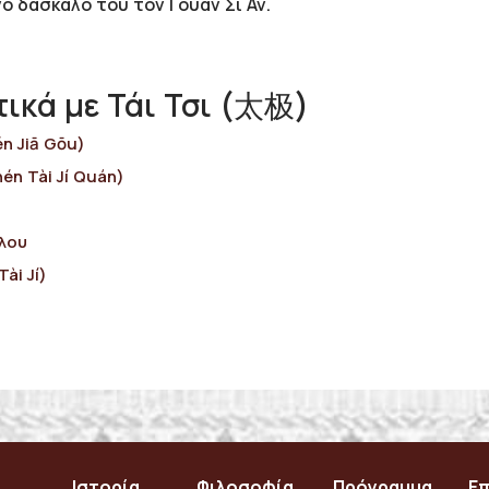
ο δάσκαλό του τον Γουάν Σι Αν.
ικά με Τάι Τσι (太极)
n Jiā Gōu)
n Tài Jí Quán)
λου
ài Jí)
Ιστορία
Φιλοσοφία
Πρόγραμμα
Επ