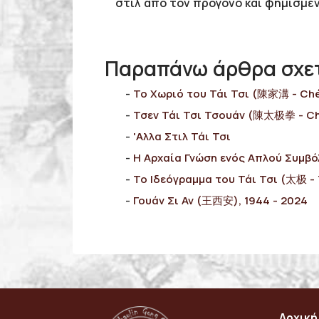
στιλ από τον πρόγονο και φημισμέν
Παραπάνω άρθρα σχετ
Το Χωριό του Τάι Τσι (陳家溝 - Ché
Τσεν Τάι Τσι Τσουάν (陳太极拳 - Ché
'Αλλα Στιλ Τάι Τσι
Η Αρχαία Γνώση ενός Απλού Συμβό
Το Ιδεόγραμμα του Τάι Τσι (太极 - T
Γουάν Σι Αν (王西安), 1944 - 2024
Αρχική