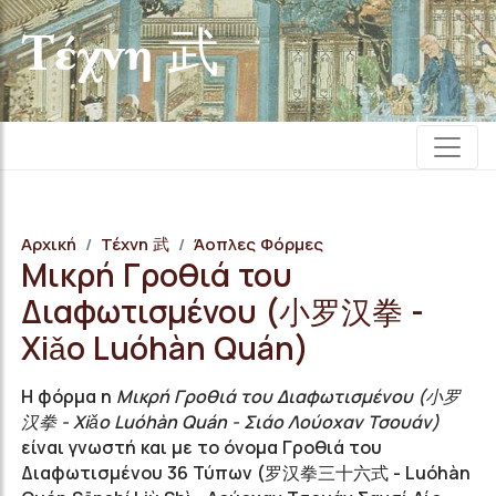
Τέχνη 武
Αρχική
Τέχνη 武
Άοπλες Φόρμες
Μικρή Γροθιά του
Διαφωτισμένου (小罗汉拳 -
Χiǎo Luóhàn Quán)
Η φόρμα η
Μικρή Γροθιά του Διαφωτισμένου (小罗
汉拳 - Χiǎo Luóhàn Quán - Σιάο Λούοχαν Τσουάν)
είναι γνωστή και με το όνομα Γροθιά του
Διαφωτισμένου 36 Τύπων (罗汉拳三十六式 - Luóhàn