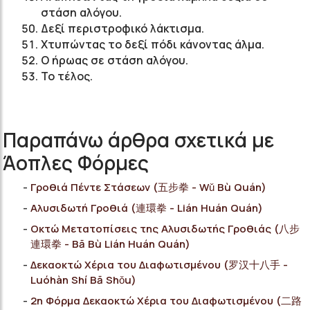
στάση αλόγου.
Δεξί περιστροφικό λάκτισμα.
Χτυπώντας το δεξί πόδι κάνοντας άλμα.
Ο ήρωας σε στάση αλόγου.
Το τέλος.
Παραπάνω άρθρα σχετικά με
Άοπλες Φόρμες
Γροθιά Πέντε Στάσεων (五步拳 - Wǔ Bù Quán)
Αλυσιδωτή Γροθιά (連環拳 - Lián Huán Quán)
Οκτώ Μετατοπίσεις της Αλυσιδωτής Γροθιάς (八步
連環拳 - Bā Bù Lián Huán Quán)
Δεκαοκτώ Χέρια του Διαφωτισμένου (罗汉十八手 -
Luóhàn Shí Bā Shǒu)
2η Φόρμα Δεκαοκτώ Χέρια του Διαφωτισμένου (二路