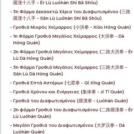
羅漢十八手 - Èr Lù Luóhàn Shí Bā Shǒu)
3η Φόρμα Δεκαοκτώ Χέρια του Διαφωτισμένου (三路
羅漢十八手 - Sān Lù Luóhàn Shí Bā Shǒu)
Γροθιά Μικρός Χείμαρρος (小洪拳 - Xiǎo Hóng Quán)
1η Φόρμα Γροθιά Μεγάλος Χείμαρρος (大洪拳 - Dà
Hóng Quán)
2η Φόρμα Γροθιά Μεγάλος Χείμαρρος (二路大洪拳 - Èr
Lù Dà Hóng Quán)
3η Φόρμα Γροθιά Μεγάλος Χείμαρρος (三路大洪拳 -
Sān Lù Dà Hóng Quán)
Γροθιά Επτά Αστέρων (七星拳 - Qī Xīng Quán)
Γροθιά Χρόνου και Ενέργειας (集体拳 - Jí Tǐ Quán)
Γροθιά του Διαφωτισμένου (羅漢拳 - Luóhàn Quán)
2η φόρμα Γροθιά του Διαφωτισμένου (二路羅漢拳 - Èr
Lù Luóhàn Quán)
Μεγάλη Γροθιά του Διαφωτισμένου (大罗汉拳 - Dà
Luóhàn Quán)