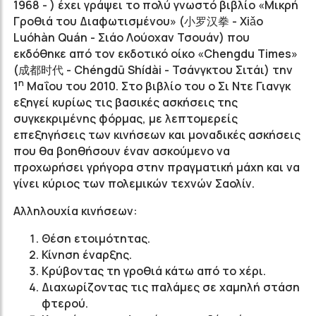
1968 - ) έχει γράψει το πολύ γνωστό βιβλίο «Μικρή
Γροθιά του Διαφωτισμένου» (小罗汉拳 - Χiǎo
Luóhàn Quán - Σιάο Λούοχαν Τσουάν) που
εκδόθηκε από τον εκδοτικό οίκο «Chengdu Times»
(成都时代 - Chéngdū Shídài - Τσάνγκτου Σιτάι) την
η
1
Μαΐου του 2010. Στο βιβλίο του ο Σι Ντε Γιανγκ
εξηγεί κυρίως τις βασικές ασκήσεις της
συγκεκριμένης φόρμας, με λεπτομερείς
επεξηγήσεις των κινήσεων και μοναδικές ασκήσεις
που θα βοηθήσουν έναν ασκούμενο να
προχωρήσει γρήγορα στην πραγματική μάχη και να
γίνει κύριος των πολεμικών τεχνών Σαολίν.
Αλληλουχία κινήσεων:
Θέση ετοιμότητας.
Κίνηση έναρξης.
Κρύβοντας τη γροθιά κάτω από το χέρι.
Διαχωρίζοντας τις παλάμες σε χαμηλή στάση
φτερού.