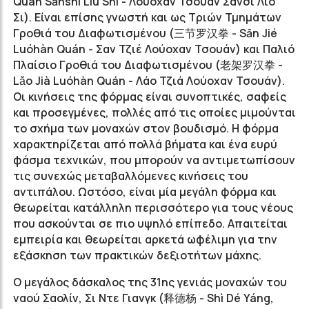
Quán Sānshí Liù Shì - Λούοχαν Τσουάν Σανσί Λίο
Σι). Είναι επίσης γνωστή και ως Τριών Τμημάτων
Γροθιά του Διαφωτισμένου (三节罗汉拳 - Sān Jié
Luóhàn Quán - Σαν Τζιέ Λούοχαν Τσουάν) και Παλιό
Πλαίσιο Γροθιά του Διαφωτισμένου (老架罗汉拳 -
Lǎo Jià Luóhàn Quán - Λάο Τζιά Λούοχαν Τσουάν).
Οι κινήσεις της φόρμας είναι συνοπτικές, σαφείς
και προσεγμένες, πολλές από τις οποίες μιμούνται
το σχήμα των μοναχών στον βουδισμό. Η φόρμα
χαρακτηρίζεται από πολλά βήματα και ένα ευρύ
φάσμα τεχνικών, που μπορούν να αντιμετωπίσουν
τις συνεχώς μεταβαλλόμενες κινήσεις του
αντιπάλου. Ωστόσο, είναι μία μεγάλη φόρμα και
θεωρείται κατάλληλη περισσότερο για τους νέους
που ασκούνται σε πιο υψηλό επίπεδο. Απαιτείται
εμπειρία και θεωρείται αρκετά ωφέλιμη για την
εξάσκηση των πρακτικών δεξιοτήτων μάχης.
Ο μεγάλος δάσκαλος της 31ης γενιάς μοναχών του
ναού Σαολίν, Σι Ντε Γιανγκ (释德杨 - Shì Dé Yáng,