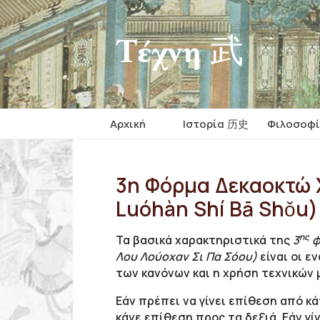
Τέχνη 武
Αρχική
Iστορία 历史
Φιλοσοφ
3η Φόρμα Δεκαοκτώ
Luóhàn Shí Bā Shǒu)
ης
Τα βασικά χαρακτηριστικά της
3
φ
Λου Λούοχαν Σι Πα Σόου)
είναι οι ε
των κανόνων και η χρήση τεχνικών 
Εάν πρέπει να γίνει επίθεση από κ
κάνε επίθεση προς τα δεξιά. Εάν γί