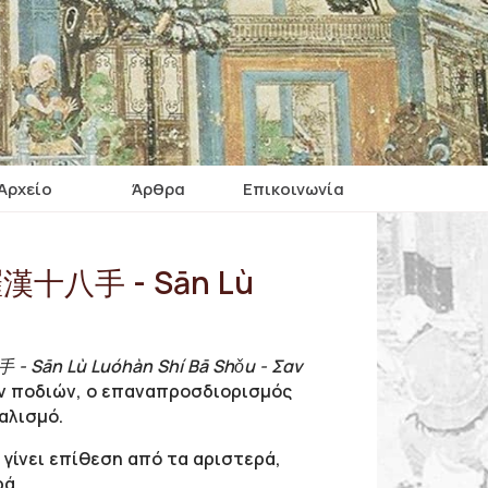
Αρχείο
Άρθρα
Επικοινωνία
路羅漢十八手 - Sān Lù
Sān Lù Luóhàn Shí Bā Shǒu - Σαν
ων ποδιών, ο επαναπροσδιορισμός
αλισμό.
 γίνει επίθεση από τα αριστερά,
ρά.