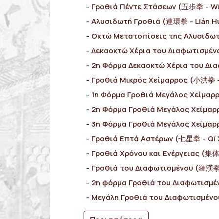
Γροθιά Πέντε Στάσεων (五步拳 - W
Αλυσιδωτή Γροθιά (連環拳 - Lián H
Οκτώ Μετατοπίσεις της Αλυσιδω
Δεκαοκτώ Χέρια του Διαφωτισμέν
2η Φόρμα Δεκαοκτώ Χέρια του Δι
Γροθιά Μικρός Χείμαρρος (小洪拳 -
1η Φόρμα Γροθιά Μεγάλος Χείμαρ
2η Φόρμα Γροθιά Μεγάλος Χείμα
3η Φόρμα Γροθιά Μεγάλος Χείμα
Γροθιά Επτά Αστέρων (七星拳 - Qī 
Γροθιά Χρόνου και Ενέργειας (集体拳
Γροθιά του Διαφωτισμένου (羅漢拳
2η φόρμα Γροθιά του Διαφωτισμ
Μεγάλη Γροθιά του Διαφωτισμέν