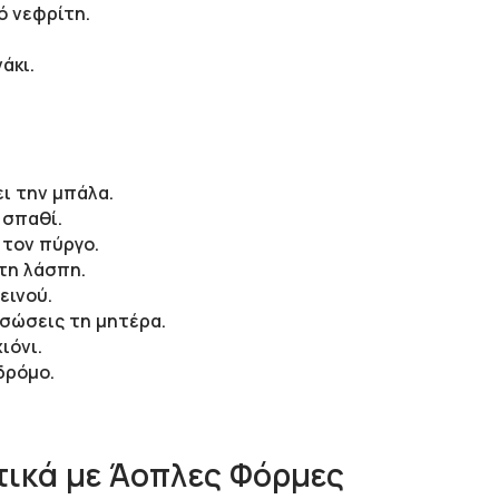
ό νεφρίτη.
άκι.
ι την μπάλα.
 σπαθί.
 τον πύργο.
τη λάσπη.
εινού.
 σώσεις τη μητέρα.
ιόνι.
δρόμο.
ικά με Άοπλες Φόρμες