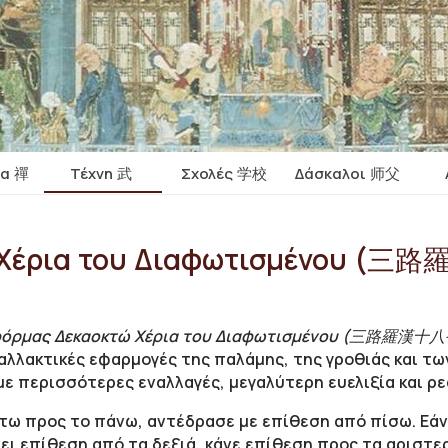
ία 禪
Τέχνη 武
Σχολές 学校
Δάσκαλοι 师父
 Χέρια του Διαφωτισμένου (三
όρμας Δεκαοκτώ Χέρια του Διαφωτισμένου (三路羅漢十八手 - 
ναλλακτικές εφαρμογές της παλάμης, της γροθιάς και τ
με περισσότερες εναλλαγές, μεγαλύτερη ευελιξία και ρε
άτω προς το πάνω, αντέδρασε με επίθεση από πίσω. Εάν
νει επίθεση από τα δεξιά, κάνε επίθεση προς τα αριστε