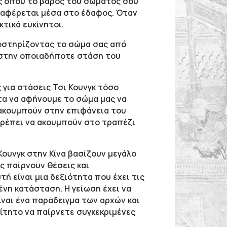
ός όπου το βάρος του σώματός σου
ταφέρεται μέσα στο έδαφος. Όταν
τικά ευκίνητοι.
υποστηρίζοντας το σώμα σας από
 στην οποιαδήποτε στάση του
 για στάσεις Τσι Κουνγκ τόσο
ντα να αφήνουμε το σώμα μας να
α ακουμπούν στην επιφάνεια του
πρέπει να ακουμπούν στο τραπέζι
Κουνγκ στην Κίνα βασίζουν μεγάλο
ς παίρνουν θέσεις και
τή είναι μια δεξιότητα που έχει τις
μένη κατάσταση. Η γείωση έχει να
ίναι ένα παράδειγμα των αρχών και
αίτητο να παίρνετε συγκεκριμένες