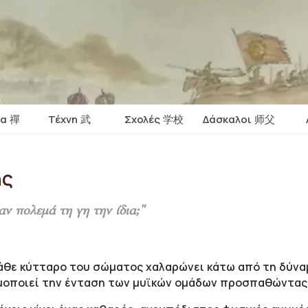
ία 禪
Τέχνη 武
Σχολές 学校
Δάσκαλοι 师父
ης
αν πολεμά τη γη την ίδια;
"
κάθε κύτταρο του σώματος χαλαρώνει κάτω από τη δύνα
ιμοποιεί την ένταση των μυϊκών ομάδων προσπαθώντας 