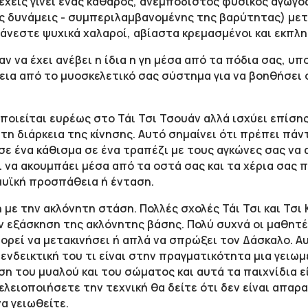
ι έχεις γίνει ένας καθαρός, ανεμπόδιστος φυσικός αγωγ
ές δυνάμεις - συμπεριλαμβανομένης της βαρύτητας) με
θάνεστε ψυχικά χαλαροί, αβίαστα κρεμασμένοι και εκπληκ
αν να έχει ανέβει η ίδια η γη μέσα από τα πόδια σας, 
εια από το μυοσκελετικό σας σύστημα για να βοηθήσει
οποιείται ευρέως στο Τάι Τσι Τσουάν αλλά ισχύει επίσης
 τη διάρκεια της κίνησης. Αυτό σημαίνει ότι πρέπει πά
 σε ένα κάθισμα σε ένα τραπέζι με τους αγκώνες σας ν
 να ακουμπάει μέσα από τα οστά σας και τα χέρια σας 
μυϊκή προσπάθεια ή ένταση.
 με την ακλόνητη στάση. Πολλές σχολές Τάι Τσι και Τσι 
 εξάσκηση της ακλόνητης βάσης. Πολύ συχνά οι μαθητέ
ορεί να μετακινήσει ή απλά να σπρώξει τον Δάσκαλο. Αυ
 ενδεικτική του τι είναι στην πραγματικότητα μια γειω
η του μυαλού και του σώματος και αυτά τα παιχνίδια ε
ελειοποιήσετε την τεχνική θα δείτε ότι δεν είναι απαρ
να γειωθείτε.