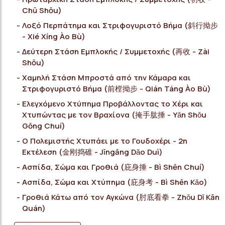
Chū Shōu)
Λοξό Περπάτημα και Στριφογυριστό Βήμα (斜行拗步
- Xié Xíng Ào Bù)
Δεύτερη Στάση Εμπλοκής / Συμμετοχής (再收 - Ζài
Shōu)
Χαμηλή Στάση Μπροστά από την Κάμαρα και
Στριφογυριστό Βήμα (前樘拗步 - Qián Táng Ào Bù)
Ελεγχόμενο Χτύπημα Προβάλλοντας το Χέρι και
Χτυπώντας με τον Βραχίονα (掩手肱捶 - Yǎn Shǒu
Gōng Chuí)
Ο Πολεμιστής Χτυπάει με το Γουδοχέρι - 2η
Εκτέλεση (金刚捣碓 - Jīngāng Dǎo Duì)
Ασπίδα, Σώμα και Γροθιά (庇身捶 - Bì Shēn Chuí)
Ασπίδα, Σώμα και Χτύπημα (庇身考 - Bì Shēn Κǎo)
Γροθιά Κάτω από τον Αγκώνα (肘底看拳 - Zhǒu Dǐ Kān
Quán)