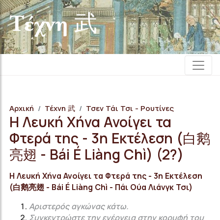
Τέχνη 武
Αρχική
Τέχνη 武
Τσεν Τάι Τσι - Ρουτίνες
Η Λευκή Χήνα Ανοίγει τα
Φτερά της - 3η Εκτέλεση (白鹅
亮翅 - Bái É Liàng Chì) (2?)
Η Λευκή Χήνα Ανοίγει τα Φτερά της - 3η Εκτέλεση
(白鹅亮翅 - Bái É Liàng Chì - Πάι Ούα Λιάνγκ Τσι)
Αριστερός αγκώνας κάτω.
Συγκεντρώστε την ενέργεια στην κορυφή του