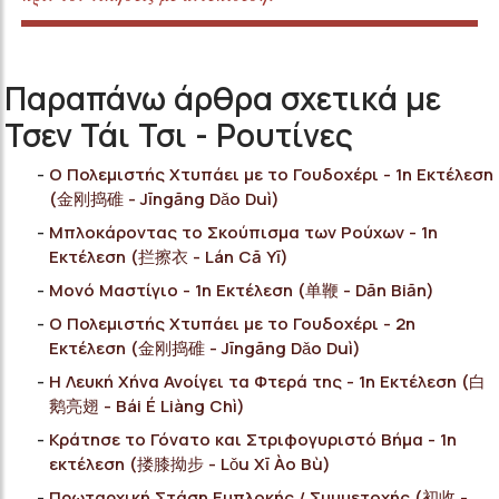
Παραπάνω άρθρα σχετικά με
Τσεν Τάι Τσι - Ρουτίνες
Ο Πολεμιστής Χτυπάει με το Γουδοχέρι - 1η Εκτέλεση
(金刚捣碓 - Jīngāng Dǎo Duì)
Μπλοκάροντας το Σκούπισμα των Ρούχων - 1η
Εκτέλεση (拦擦衣 - Lán Cā Yī)
Μονό Μαστίγιο - 1η Εκτέλεση (单鞭 - Dān Biān)
Ο Πολεμιστής Χτυπάει με το Γουδοχέρι - 2η
Εκτέλεση (金刚捣碓 - Jīngāng Dǎo Duì)
Η Λευκή Χήνα Ανοίγει τα Φτερά της - 1η Εκτέλεση (白
鹅亮翅 - Bái É Liàng Chì)
Κράτησε το Γόνατο και Στριφογυριστό Βήμα - 1η
εκτέλεση (搂膝拗步 - Lǒu Xī Ào Bù)
Πρωταρχική Στάση Εμπλοκής / Συμμετοχής (初收 -