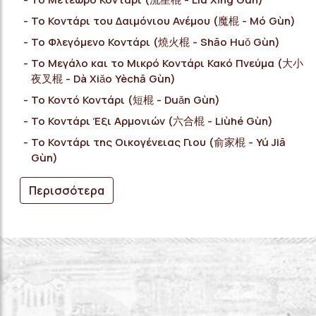
Το Κοντάρι του Δαιμόνιου Ανέμου (魔棍 - Mó Gùn)
Το Φλεγόμενο Κοντάρι (燒火棍 - Shāo Huǒ Gùn)
Το Μεγάλο και το Μικρό Κοντάρι Κακό Πνεύμα (大小
夜叉棍 - Dà Xiǎo Yèchā Gùn)
Το Κοντό Κοντάρι (短棍 - Duǎn Gùn)
Το Κοντάρι Έξι Αρμονιών (六合棍 - Liùhé Gùn)
Το Κοντάρι της Οικογένειας Γιου (俞家棍 - Yú Jiā
Gùn)
Περισσότερα