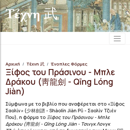
Τέχνη 武
Αρχική
Τέχνη 武
Ένοπλες Φόρμες
Ξίφος του Πράσινου - Μπλε
Δράκου (靑龍劍 - Qīng Lóng
Jiàn)
Σύμφωνα με το βιβλίο που αναφέρεται στο «Ξίφος
Σαολίν
»
(少林劍譜 - Shàolín Jiàn Pǔ - Σαολίν Τζιέν
Που), η φόρμα τo
Ξίφος του Πράσινου - Μπλε
Δράκου (靑龍劍 - Qīng Lóng Jiàn - Τσινγκ Λονγκ