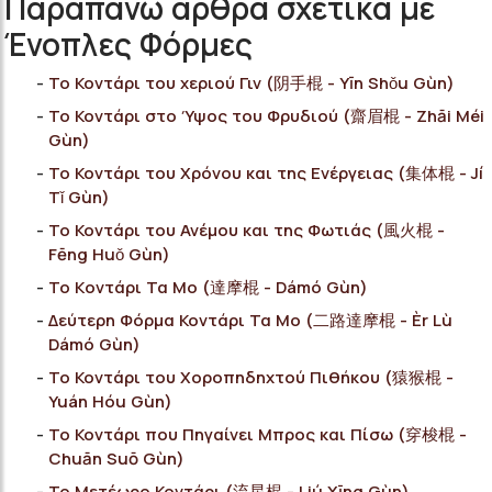
Παραπάνω άρθρα σχετικά με
Ένοπλες Φόρμες
Το Κοντάρι του χεριού Γιν (阴手棍 - Yīn Shǒu Gùn)
Το Κοντάρι στο Ύψος του Φρυδιού (齋眉棍 - Zhāi Méi
Gùn)
Το Κοντάρι του Χρόνου και της Ενέργειας (集体棍 - Jí
Tǐ Gùn)
Το Κοντάρι του Ανέμου και της Φωτιάς (風火棍 -
Fēng Huǒ Gùn)
Το Kοντάρι Τα Μο (達摩棍 - Dámó Gùn)
Δεύτερη Φόρμα Κοντάρι Τα Μο (二路達摩棍 - Èr Lù
Dámó Gùn)
Το Κοντάρι του Χοροπηδηχτού Πιθήκου (猿猴棍 -
Yuán Hóu Gùn)
Το Κοντάρι που Πηγαίνει Μπρος και Πίσω (穿梭棍 -
Chuān Suō Gùn)
Το Μετέωρο Κοντάρι (流星棍 - Liú Xīng Gùn)