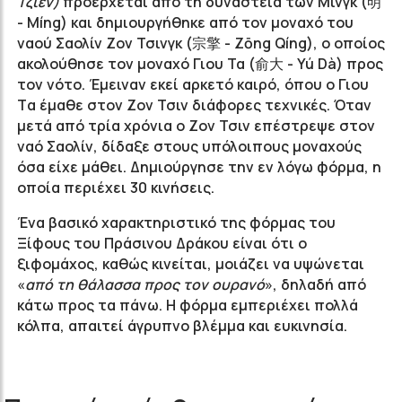
Τζιέν)
προέρχεται από τη δυναστεία των Μινγκ (明
- Míng) και δημιουργήθηκε από τον μοναχό του
ναού Σαολίν Ζον Τσινγκ (宗擎 -
Zōng Q
íng
), ο οποίος
ακολούθησε τον μοναχό Γιου Τα (俞大 -
Yú
D
à
) προς
τον νότο. Έμειναν εκεί αρκετό καιρό, όπου ο Γιου
Tα έμαθε στον Ζον Τσιν διάφορες τεχνικές. Όταν
μετά από τρία χρόνια ο Ζον Τσιν επέστρεψε στον
ναό Σαολίν, δίδαξε στους υπόλοιπους μοναχούς
όσα είχε μάθει. Δημιούργησε την εν λόγω φόρμα, η
οποία περιέχει 30 κινήσεις.
Ένα βασικό χαρακτηριστικό της φόρμας του
Ξίφους του Πράσινου Δράκου είναι ότι ο
ξιφομάχος, καθώς κινείται, μοιάζει να υψώνεται
«
από τη θάλασσα προς τον ουρανό
», δηλαδή από
κάτω προς τα πάνω. Η φόρμα εμπεριέχει πολλά
κόλπα, απαιτεί άγρυπνο βλέμμα και ευκινησία.