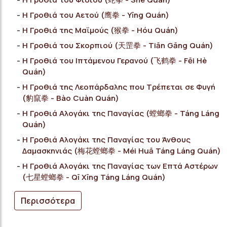
Η Γροθιά του Αετού (鹰拳 - Yīng Quán)
Η Γροθιά της Μαϊμούς (猴拳 - Hóu Quán)
Η Γροθιά του Σκορπιού (天罡拳 - Tiān Gāng Quán)
Η Γροθιά του Ιπτάμενου Γερανού (飞鹤拳 - Fēi Ηè
Quán)
Η Γροθιά της Λεοπάρδαλης που Τρέπεται σε Φυγή
(豹竄拳 - Bào Cuàn Quán)
Η Γροθιά Αλογάκι της Παναγίας (螳螂拳 - Táng Láng
Quán)
Η Γροθιά Αλογάκι της Παναγίας του Άνθους
Δαμασκηνιάς (梅花螳螂拳 - Méi Huā Táng Láng Quán)
Η Γροθιά Αλογάκι της Παναγίας των Επτά Αστέρων
(七星螳螂拳 - Qī Χīng Táng Láng Quán)
Περισσότερα