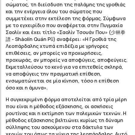
σώματος, τη διείσδυση της παλάμης της γροθιάς
και την ενέργεια όλου του σώματος που
συμμετέχει στην εκτέλεση της φόρμας. Σύμφωνα
με το εγχειρίδιο που αναφέρεται στην Πυγμαχία
Σαολίν και έχει τίτλο «Σαολίν Τσουάν Που» (少林拳
譜 - Shàolín Quán Pǔ) αναφέρει: «Η Γροθιά της
Λεοπάρδαλης χτυπά επιδέξια με γρήγορες
επιθέσεις, αν μπορείς να προχωρήσεις,
προχωράς, αν μπορείς να αποφύγεις, αποφεύγεις.
Εκμεταλλεύσου το κενό για να επιτεθείς σκληρά,
να αποφύγεις την πραγματική επίθεση,
ενσωματώνεται σε μία κίνηση, τόσο η επίθεση
όσο και η άμυνα».
Η συγκεκριμένη φόρμα αποτελείται από τρία μέρη
που είναι η μέθοδος εξάσκησης, οι ασκήσεις
ρουτίνας και η εκτίμηση των πολεμικών τεχνών. Η
μέθοδος εξάσκησης βελτιώνει κυρίως τη δύναμη
σύλληψης του ασκούμενου στα δάκτυλα των
χεριών του όπως τα νύχια της λεοπάρδαλης. Αυτό