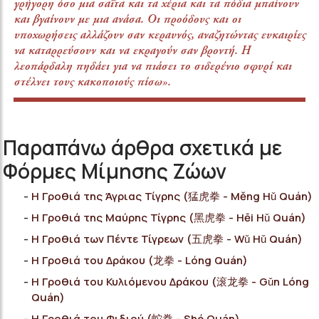
γρήγορη όσο μια σαΐτα και τα χέρια και τα πόδια μπαίνουν
και βγαίνουν με μια ανάσα. Οι προόδους και οι
υποχωρήσεις αλλάζουν σαν κεραυνός, αναζητώντας ευκαιρίες
να καταρρεύσουν και να εκραγούν σαν βροντή. Η
λεοπάρδαλη πηδάει για να πιάσει το σιδερένιο σφυρί και
στέλνει τους κακοποιούς πίσω».
Παραπάνω άρθρα σχετικά με
Φόρμες Μίμησης Ζώων
Η Γροθιά της Άγριας Τίγρης (猛虎拳 - Μěng Hǔ Quán)
Η Γροθιά της Μαύρης Τίγρης (黑虎拳 - Hēi Hǔ Quán)
Η Γροθιά των Πέντε Τίγρεων (五虎拳 - Wǔ Hǔ Quán)
Η Γροθιά του Δράκου (龙拳 - Lóng Quán)
Η Γροθιά του Κυλιόμενου Δράκου (滚龙拳 - Gǔn Lóng
Quán)
Η Γροθιά του Φιδιού (蛇拳 - Shé Quán)