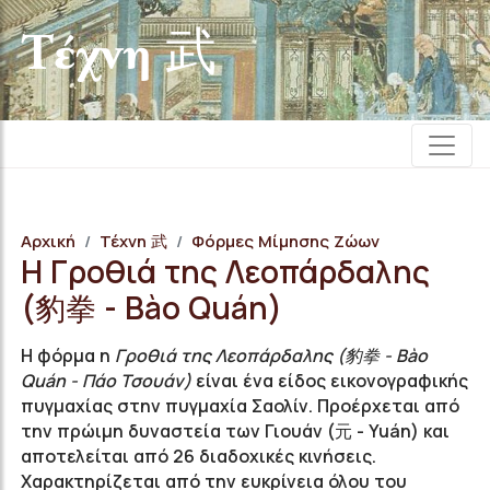
Τέχνη 武
Αρχική
Τέχνη 武
Φόρμες Μίμησης Ζώων
Η Γροθιά της Λεοπάρδαλης
(豹拳 - Bào Quán)
Η φόρμα η
Γροθιά της Λεοπάρδαλης (豹拳 - Bào
Quán - Πάο Τσουάν)
είναι ένα είδος εικονογραφικής
πυγμαχίας στην πυγμαχία Σαολίν. Προέρχεται από
την πρώιμη δυναστεία των Γιουάν (元 - Yuán) και
αποτελείται από 26 διαδοχικές κινήσεις.
Χαρακτηρίζεται από την ευκρίνεια όλου του