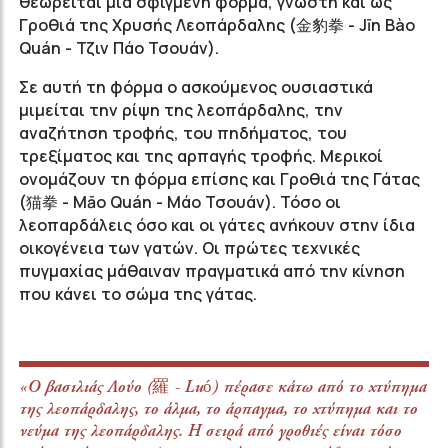
θεωρείται μία σφιγμένη φόρμα, γνωστή και ως
Γροθιά της Χρυσής Λεοπάρδαλης (金豹拳 - Jīn Bào
Quán - Τζιν Πάο Τσουάν).
Σε αυτή τη φόρμα ο ασκούμενος ουσιαστικά
μιμείται την ρίψη της λεοπάρδαλης, την
αναζήτηση τροφής, του πηδήματος, του
τρεξίματος και της αρπαγής τροφής. Μερικοί
ονομάζουν τη φόρμα επίσης και Γροθιά της Γάτας
(猫拳 - Māo Quán - Μάο Τσουάν). Τόσο οι
λεοπαρδάλεις όσο και οι γάτες ανήκουν στην ίδια
οικογένεια των γατών. Οι πρώτες τεχνικές
πυγμαχίας μάθαιναν πραγματικά από την κίνηση
που κάνει το σώμα της γάτας.
«Ο βασιλιάς Λούο (羅 - Luó) πέρασε κάτω από το χτύπημα
της λεοπάρδαλης, το άλμα, το άρπαγμα, το χτύπημα και το
νεύμα της λεοπάρδαλης. Η σειρά από γροθιές είναι τόσο