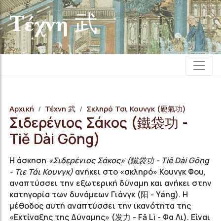
Τέχνη 武
Αρχική
Τέχνη 武
Σκληρό Τσι Κουνγκ (硬氣功)
Σιδερένιος Σάκος (鐵袋功 -
Tiě Dài Gōng)
Η άσκηση
«Σιδερένιος Σάκος» (鐵袋功 - Tiě Dài Gōng
- Τιε Τάι Κουνγκ)
ανήκει στο «σκληρό» Κουνγκ Φου,
αναπτύσσει την εξωτερική δύναμη και ανήκει στην
κατηγορία των δυνάμεων Γιάνγκ (阳 - Yáng). Η
μέθοδος αυτή αναπτύσσει την ικανότητα της
«Εκτίναξης της Δύναμης» (发力 - Fā Lì - Φα Λι). Είναι