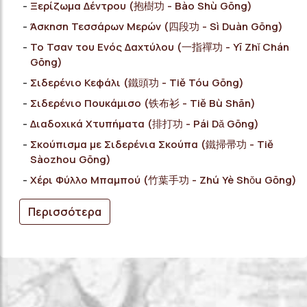
Ξερίζωμα Δέντρου (抱樹功 - Bào Shù Gōng)
Άσκηση Τεσσάρων Μερών (四段功 - Sì Duàn Gōng)
Το Τσαν του Ενός Δαχτύλου (一指禪功 - Yī Zhǐ Chán
Gōng)
Σιδερένιο Κεφάλι (鐵頭功 - Tiě Tóu Gōng)
Σιδερένιο Πουκάμισο (铁布衫 - Tiě Bù Shān)
Διαδοχικά Χτυπήματα (排打功 - Pái Dǎ Gōng)
Σκούπισμα με Σιδερένια Σκούπα (鐵掃帚功 - Tiě
Sàozhou Gōng)
Χέρι Φύλλο Μπαμπού (竹葉手功 - Zhú Yè Shǒu Gōng)
Περισσότερα