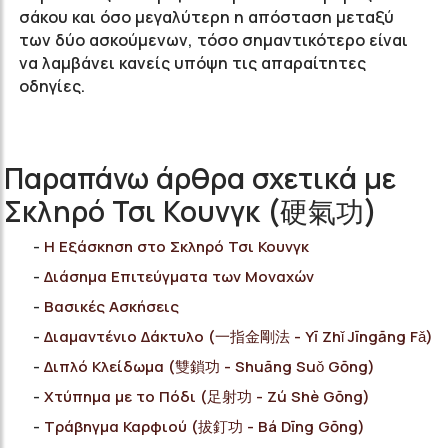
σάκου και όσο μεγαλύτερη η απόσταση μεταξύ
των δύο ασκούμενων, τόσο σημαντικότερο είναι
να λαμβάνει κανείς υπόψη τις απαραίτητες
οδηγίες.
Παραπάνω άρθρα σχετικά με
Σκληρό Τσι Κουνγκ (硬氣功)
Η Εξάσκηση στο Σκληρό Τσι Κουνγκ
Διάσημα Επιτεύγματα των Μοναχών
Bασικές Ασκήσεις
Διαμαντένιο Δάκτυλο (一指金剛法 - Yī Zhǐ Jīngāng Fǎ)
Διπλό Κλείδωμα (雙鎖功 - Shuāng Suǒ Gōng)
Χτύπημα με το Πόδι (足射功 - Zú Shè Gōng)
Τράβηγμα Καρφιού (拔釘功 - Bá Dīng Gōng)