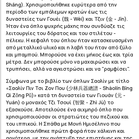
Shāng)
. Χρησιμοποιήθηκε ευρύτερα από την
περίοδο των εμπόλεμων κρατών έως τις
δυναστείες των Γουέι (魏 - Wèi)
και Τζιν (金 -
Jīn)
.
Ήταν ένα όπλο ψυχρής μάχης που συνδύαζε τις
λειτουργίες του δόρατος και του στιλέτου -
πέλεκυ. Η κεφαλή του όπλου ήταν κατασκευασμένη
από μεταλλικό υλικό και η λαβή του ήταν από ξύλο
και μπαμπού. Μπορούσε να έχει μήκος έως και τρία
μέτρα. Δεν μπορούσε μόνο να μαχαιρώσει και να
τρυπήσει, αλλά να αγκιστρώσει και να "ραμφίσει".
Σύμφωνα με το βιβλίο των όπλων Σαολίν με τίτλο
«Σαολίν Πιν Τσι Ζον Που (少林兵器總譜 - Shàolín Bīng
Qì Z
ǒng Pǔ
)»
κατά τη δυναστεία των Γιουάν (元 -
Yuán
)
ο
μοναχός Τζι Τσουί (智聚 -
Zhì
Jù)
το
εξασκούσε.
Αποτελούσε ένα αιχμηρό όπλο που
χρησιμοποιούσαν οι στρατιώτες του πεζικού και
του ιππικού. Η Σπάθα με Μονή Ημισέληνο που
χρησιμοποιήθηκε πρώτη φορά ήταν χάλκινη και
αργότερα, με την ανάπτυξη της επιστήμης και της