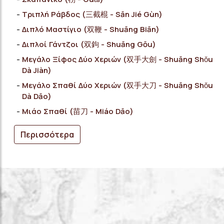
Τριπλή Ράβδος (三截棍 - Sān Jié Gùn)
Διπλό Μαστίγιο (双鞭 - Shuāng Biān)
Διπλοί Γάντζοι (双鉤 - Shuāng Gōu)
Μεγάλο Ξίφος Δύο Χεριών (双手大劍 - Shuāng Shǒu
Dà Jiàn)
Μεγάλο Σπαθί Δύο Χεριών (双手大刀 - Shuāng Shǒu
Dà Dāo)
Μιάο Σπαθί (苗刀 - Miáo Dāo)
Περισσότερα