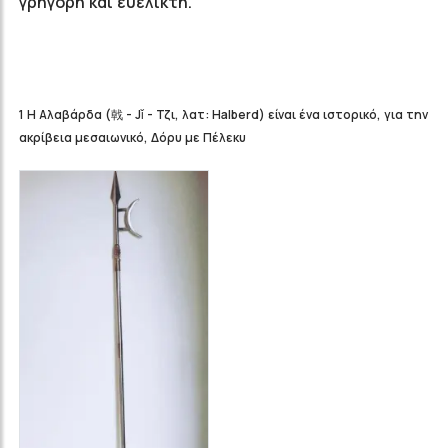
γρήγορη και ευέλικτη.
1
Η Αλαβάρδα (戟 - Jǐ - Τζι, λατ: Halberd) είναι ένα ιστορικό, για την
ακρίβεια μεσαιωνικό, Δόρυ με Πέλεκυ