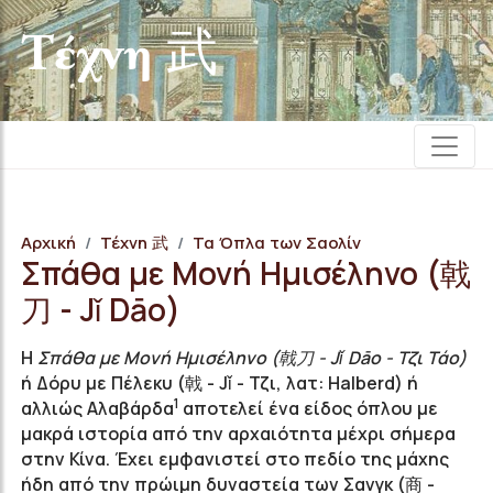
Τέχνη 武
Αρχική
Τέχνη 武
Τα Όπλα των Σαολίν
Σπάθα με Μονή Ημισέληνο (戟
刀 - Jǐ Dāo)
Η
Σπάθα με Μονή Ημισέληνο (戟刀 - Jǐ Dāo - Τζι Τάο)
ή Δόρυ με Πέλεκυ (戟 - Jǐ - Τζι, λατ: Halberd) ή
1
αλλιώς Αλαβάρδα
αποτελεί ένα είδος όπλου με
μακρά ιστορία από την αρχαιότητα μέχρι σήμερα
στην Κίνα. Έ
χει εμφανιστεί στο πεδίο της μάχης
ήδη από την πρώιμη δυναστεία των
Σανγκ (商 -