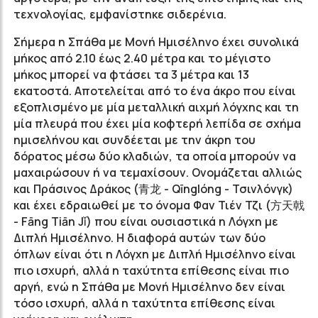
τεχνολογίας, εμφανίστηκε σιδερένια.
Σήμερα η Σπάθα με Μονή Ημισέληνο έχει συνολικά
μήκος από 2.10 έως 2.40 μέτρα και το μέγιστο
μήκος μπορεί να φτάσει τα 3 μέτρα και 13
εκατοστά. Α
ποτελείται από το ένα άκρο που
είναι
εξοπλισμένο με μία μεταλλική αιχμή λόγχης και τη
μία πλευρά που έχει μία κοφτερή λεπίδα σε σχήμα
ημισελήνου και συνδέεται με την άκρη του
δόρατος μέσω δύο κλαδιών, τα οποία μπορούν να
μαχαιρώσουν ή να τεμαχίσουν. Ονομάζεται αλλιώς
και Πράσινος Δράκος (青龙 -
Qīnglóng - Τσινλόνγκ)
και έχει εδραιωθεί με το όνομα Φαν Τιέν Τζι (方天戟
- Fāng Tiān Jǐ) που είναι ουσιαστικά η Λόγχη με
Διπλή Ημισέληνο. Η διαφορά αυτών των δύο
όπλων είναι ότι η Λόγχη με Διπλή Ημισέληνο
είναι
πιο ισχυρή, αλλά η ταχύτητα επίθεσης είναι πιο
αργή, ενώ η Σπάθα με Μονή Ημισέληνο δεν είναι
τόσο ισχυρή, αλλά η ταχύτητα επίθεσης είναι