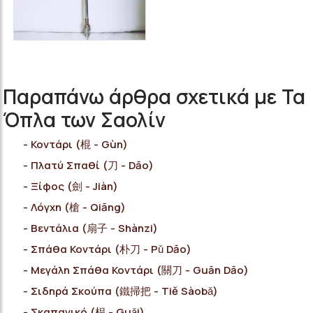
Παραπάνω άρθρα σχετικά με Τα
Όπλα των Σαολίν
Κοντάρι (棍 - Gùn)
Πλατύ Σπαθί (刀 - Dāo)
Ξίφος (劍 - Jiàn)
Λόγχη (槍 - Qiāng)
Βεντάλια (扇子 - Shànzi)
Σπάθα Κοντάρι (朴刀 - Pǔ Dāo)
Μεγάλη Σπάθα Κοντάρι (關刀 - Guān Dāo)
Σιδηρά Σκούπα (鐵掃把 - Tiě Sàobǎ)
Σκαπανικό (枴 - Guǎi)