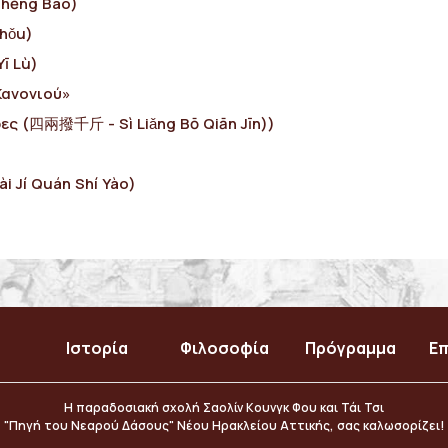
Chēng Bào)
hǒu)
ī Lù)
Κανονιού»
ρες (四兩撥千斤 - Sì Liǎng Bō Qiān Jīn))
 Jí Quán Shí Yào)
Ιστορία
Φιλοσοφία
Πρόγραμμα
Επ
Η παραδοσιακή σχολή Σαολίν Κουνγκ Φου και Τάι Τσι
"Πηγή του Νεαρού Δάσους" Νέου Ηρακλείου Αττικής, σας καλωσορίζει!