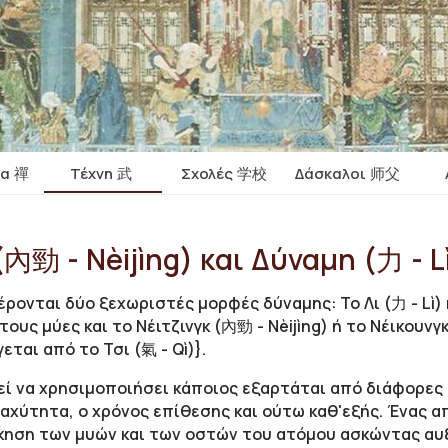
ία 禪
Τέχνη 武
Σχολές 学校
Δάσκαλοι 师父
內勁 - Nèijìng) και Δύναμη (力 - L
έρονται δύο ξεχωριστές μορφές δύναμης: Το Λι (力 - Lì)
ους μύες και το Νέιτζινγκ (內勁 - Nèijìng) ή το Νέικουνγ
ται από το Τσι (氣 - Qì)}.
εί να χρησιμοποιήσει κάποιος εξαρτάται από διάφορες
αχύτητα, ο χρόνος επίθεσης και ούτω καθ'εξής. Ένας 
άσκηση των μυών και των οστών του ατόμου ασκώντας α