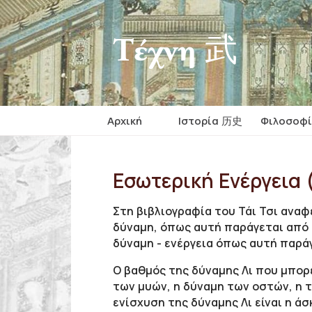
Τέχνη 武
Αρχική
Iστορία 历史
Φιλοσοφ
Εσωτερική Eνέργεια (
Στη βιβλιογραφία του Τάι Τσι αναφ
δύναμη, όπως αυτή παράγεται από τ
δύναμη - ενέργεια όπως αυτή παράγε
Ο βαθμός της δύναμης Λι που μπορ
των μυών, η δύναμη των οστών, η τ
ενίσχυση της δύναμης Λι είναι η 