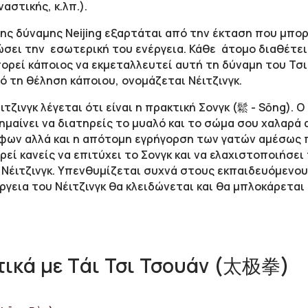
αστικής, κ.λπ.).
ης δύναμης Neijing εξαρτάται από την έκταση που μπορ
σει την εσωτερική του ενέργεια. Κάθε άτομο διαθέτει
μπορεί κάποιος να εκμεταλλευτεί αυτή τη δύναμη του Τσι
ό τη θέληση κάποιου, ονομάζεται Νέιτζινγκ.
ιτζινγκ λέγεται ότι είναι η πρακτική Σονγκ (鬆 - Sōng).
ημαίνει να διατηρείς το μυαλό και το σώμα σου χαλαρά
φων αλλά και η απότομη εγρήγορση των γατών αμέσως 
εί κανείς να επιτύχει το Σονγκ και να ελαχιστοποιήσει
Νέιτζινγκ. Υπενθυμίζεται συχνά στους εκπαιδευόμενου
έργεια του Νέιτζινγκ θα κλειδώνεται και θα μπλοκάρετα
ικά με Tάι Τσι Τσουάν (太极拳)