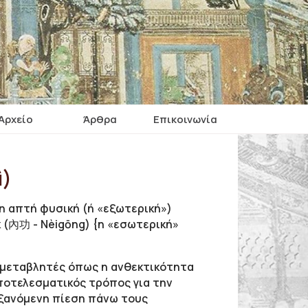
Αρχείο
Άρθρα
Επικοινωνία
ì)
 η απτή φυσική (ή «εξωτερική»)
κ (內功 - Nèigōng) {η «εσωτερική»
 μεταβλητές όπως η ανθεκτικότητα
αποτελεσματικός τρόπος για την
υξανόμενη πίεση πάνω τους