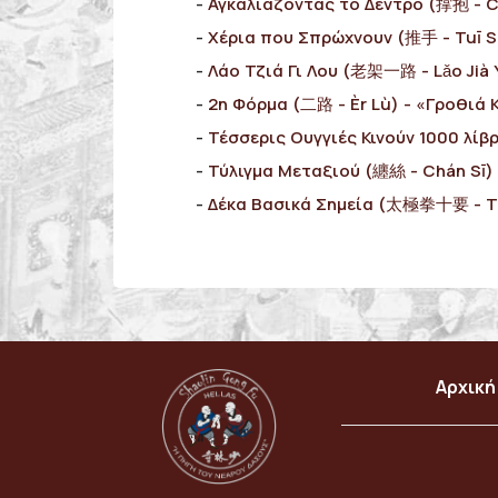
Αγκαλίαζοντας το Δέντρο (撑抱 - 
Χέρια που Σπρώχνουν (推手 - Tuī S
Λάο Τζιά Γι Λου (老架一路 - Lǎo Jià Υ
2η Φόρμα (二路 - Èr Lù) - «Γροθιά 
Τέσσερις Ουγγιές Κινούν 1000 λίβ
Τύλιγμα Μεταξιού (纏絲 - Chán Sī)
Δέκα Βασικά Σημεία (太極拳十要 - Tài
Αρχική