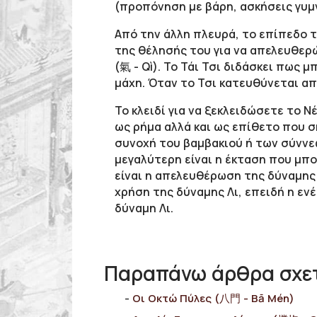
(προπόνηση με βάρη, ασκήσεις γυμν
Από την άλλη πλευρά, το επίπεδο τ
της θέλησής του για να απελευθερώ
(氣 - Qì). Το Τάι Τσι διδάσκει πως 
μάχη. Όταν το Τσι κατευθύνεται απ
Το κλειδί για να ξεκλειδώσετε το Νέ
ως ρήμα αλλά και ως επίθετο που σ
συνοχή του βαμβακιού ή των σύννε
μεγαλύτερη είναι η έκταση που μπορ
είναι η απελευθέρωση της δύναμης 
χρήση της δύναμης Λι, επειδή η εν
δύναμη Λι.
Παραπάνω άρθρα σχετ
Οι Οκτώ Πύλες (八門 - Bā Mén)