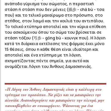
ανάποδο γύρισμα του σώματος, η περαστική
στάση ή στάση που δεν μένεις (插
步 -
chā
bù - τσα
που)
και το τελικό μαχαίρωμα στο πρόσωπο, στο
στήθος, στον λαιμό και την κοιλιά του αντιπάλου.
Το τελικό χτύπημα αποτελεί και την κύρια επίθεση
του ασκούμενου όπου το σώμα του βρίσκεται σε
στάση τόξου (弓
步 -
gōng
bù - κουνγκ που).
Η λόγχη
κατά τη διάρκεια εκτέλεσης της φόρμας έχει μόνο
15 θέσεις, όπου η κάθε θέση είναι ιδιαίτερη και
αποτελεί και ένα χτύπημα με τη λόγχη,
σχηματίζοντας πέντε σημεία, για αυτό και
ονομάζεται Λόγχη του Άνθους Δαμασκηνιάς.
«H Λόγχη του Άνθους Δαμασκηνιάς είναι η καλύτερη στο
τρύπημα του προσώπου. Να ρίξει και να μαχαιρώσει την
αλυσίδα. Αναποδογυρίστε και μαχαιρώστε την πλευρά, μην
πανικοβληθείτε αν υποχωρήσετε. Ψάχνοντας για ένα