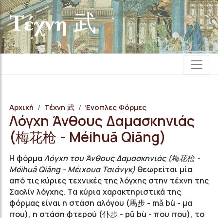
Τέχνη 武
Αρχική
Τέχνη 武
Ένοπλες Φόρμες
Λόγχη Άνθους Δαμασκηνιάς
(梅花枪 - Méihuā Qiāng)
Η φόρμα
Λόγχη του Άνθους Δαμασκηνιάς (梅花枪 -
Méihuā Qiāng - Μέιχουα Τσιάνγκ)
θεωρείται μία
από τις κύριες τεχνικές της λόγχης στην τέχνη της
Σαολίν λόγχης.
Τ
α κύρια χαρακτηριστικά της
φόρμας είναι η στάση αλόγου (馬步 -
mǎ bù - μα
που)
, η στάση φτερού (仆步 -
pū
bù - που που)
, το