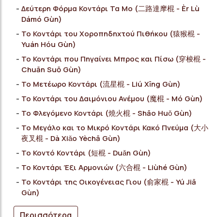
Δεύτερη Φόρμα Κοντάρι Τα Μο (二路達摩棍 - Èr Lù
Dámó Gùn)
Το Κοντάρι του Χοροπηδηχτού Πιθήκου (猿猴棍 -
Yuán Hóu Gùn)
Το Κοντάρι που Πηγαίνει Μπρος και Πίσω (穿梭棍 -
Chuān Suō Gùn)
Το Μετέωρο Κοντάρι (流星棍 - Liú Xīng Gùn)
Το Κοντάρι του Δαιμόνιου Ανέμου (魔棍 - Mó Gùn)
Το Φλεγόμενο Κοντάρι (燒火棍 - Shāo Huǒ Gùn)
Το Μεγάλο και το Μικρό Κοντάρι Κακό Πνεύμα (大小
夜叉棍 - Dà Xiǎo Yèchā Gùn)
Το Κοντό Κοντάρι (短棍 - Duǎn Gùn)
Το Κοντάρι Έξι Αρμονιών (六合棍 - Liùhé Gùn)
Το Κοντάρι της Οικογένειας Γιου (俞家棍 - Yú Jiā
Gùn)
Περισσότερα