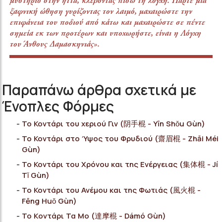
μυστήριο στην ήττα, κλέβοντας πίσω τη λόγχη. Πάρτε μία
ξαφνική ώθηση γυρίζοντας τον λαιμό, μαχαιρώστε την
επιφάνεια του ποδιού από κάτω και μαχαιρώστε σε πέντε
σημεία εκ των προτέρων και υποχωρήστε, είναι η Λόγχη
του Άνθους Δαμασκηνιάς».
Παραπάνω άρθρα σχετικά με
Ένοπλες Φόρμες
Το Κοντάρι του χεριού Γιν (阴手棍 - Yīn Shǒu Gùn)
Το Κοντάρι στο Ύψος του Φρυδιού (齋眉棍 - Zhāi Méi
Gùn)
Το Κοντάρι του Χρόνου και της Ενέργειας (集体棍 - Jí
Tǐ Gùn)
Το Κοντάρι του Ανέμου και της Φωτιάς (風火棍 -
Fēng Huǒ Gùn)
Το Kοντάρι Τα Μο (達摩棍 - Dámó Gùn)