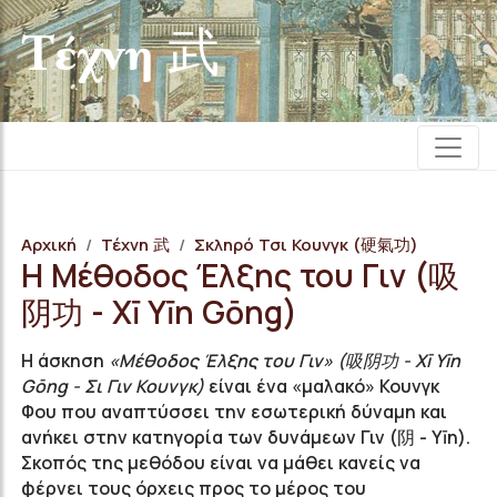
Τέχνη 武
Αρχική
Τέχνη 武
Σκληρό Τσι Κουνγκ (硬氣功)
Η Μέθοδος Έλξης του Γιν (吸
阴功 - Xī Yīn Gōng)
Η άσκηση
«Μέθοδος Έλξης του Γιν» (吸阴功 - Xī Yīn
Gōng - Σι Γιν Κουνγκ)
είναι ένα «μαλακό» Κουνγκ
Φου που αναπτύσσει την εσωτερική δύναμη και
ανήκει στην κατηγορία των δυνάμεων Γιν (阴 - Yīn).
Σκοπός της μεθόδου είναι να μάθει κανείς να
φέρνει τους όρχεις προς το μέρος του