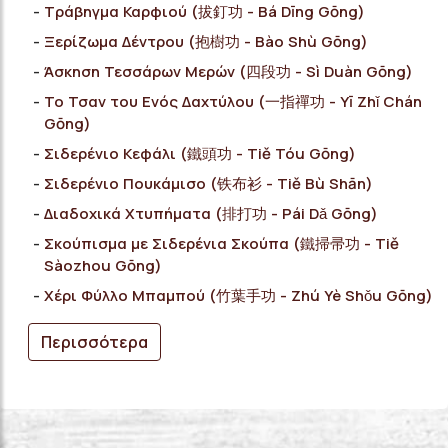
Τράβηγμα Καρφιού (拔釘功 - Bá Dīng Gōng)
Ξερίζωμα Δέντρου (抱樹功 - Bào Shù Gōng)
Άσκηση Τεσσάρων Μερών (四段功 - Sì Duàn Gōng)
Το Τσαν του Ενός Δαχτύλου (一指禪功 - Yī Zhǐ Chán
Gōng)
Σιδερένιο Κεφάλι (鐵頭功 - Tiě Tóu Gōng)
Σιδερένιο Πουκάμισο (铁布衫 - Tiě Bù Shān)
Διαδοχικά Χτυπήματα (排打功 - Pái Dǎ Gōng)
Σκούπισμα με Σιδερένια Σκούπα (鐵掃帚功 - Tiě
Sàozhou Gōng)
Χέρι Φύλλο Μπαμπού (竹葉手功 - Zhú Yè Shǒu Gōng)
Περισσότερα