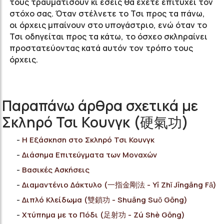
τους τραυματίσουν κι εσείς θα έχετε επιτύχει τον
στόχο σας. Όταν στέλνετε το Τσι προς τα πάνω,
οι όρχεις μπαίνουν στο υπογάστριο, ενώ όταν το
Τσι οδηγείται προς τα κάτω, το όσχεο σκληραίνει
προστατεύοντας κατά αυτόν τον τρόπο τους
όρχεις.
Παραπάνω άρθρα σχετικά με
Σκληρό Τσι Κουνγκ (硬氣功)
Η Εξάσκηση στο Σκληρό Τσι Κουνγκ
Διάσημα Επιτεύγματα των Μοναχών
Bασικές Ασκήσεις
Διαμαντένιο Δάκτυλο (一指金剛法 - Yī Zhǐ Jīngāng Fǎ)
Διπλό Κλείδωμα (雙鎖功 - Shuāng Suǒ Gōng)
Χτύπημα με το Πόδι (足射功 - Zú Shè Gōng)