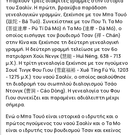
Υπάρχουν τρεις διακριτές γραμμές στην ιστορία
του Σαολίν. Η πρώτη, βραχύβια παράδοση
γενεαλογικών γραμμών, ξεκίνησε με τον Μπα Τουό
(跋陀 - Bá Tuó). Συνεχίστηκε με τον Που Τι Τα Μο
(菩提達摩 - Pú Tí Dá Mó) ή Τα Μο (達摩 - Dá Mó), ο
οποίος εισήγαγε τον βουδισμό Τσαν (禪 - Chán)
στην Κίνα και ξεκίνησε τη δεύτερη γενεαλογική
γραμμή. Η δεύτερη γραμμή τελείωσε με τον 6ο
πατριάρχη Χούι Νενγκ (慧能 - Huì Néng, 638 - 713
μ.Χ.). Η τρίτη γενεαλογία ξεκίνησε με τον ηγούμενο
Σουέ Τινγκ Φου Γιου (雪庭福裕 - Xuě Tíng Fú Yù, 1203
- 1275 μ.Χ.) του ναού Σαολίν, ο οποίος ακολούθησε
τη διαδρομή του σιωπηλού διαλογισμού Τσάο
Ντονγκ (曹洞 - Cáo Dòng). Η γενεαλογία του Φου
Γιου συνεχίζει και παραμένει αδιάλειπτη μέχρι
σήμερα.
Ενώ ο Μπα Τουό είναι ιστορικά ο ιδρυτής και ο
πρώτος ηγούμενος του ναού Σαολίν και ο Τα Μο
είναι ο ιδρυτής του βουδισμού Τσαν και εκείνος