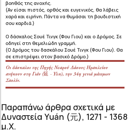
βοηθός της ανοχής.
(Αν είσαι πιστός, ορθός και ευγενικός, θα λάβεις
χαρά και ειρήνη. Πάντα να θυμάσαι τη βουδιστική
σου καρδιά.)
Ο δάσκαλος Σουέ Τινγκ (Φου Γιου) και ο Δρόμος. Σε
οδηγεί στη θεμελιώδη γραμμή.
(Ο Δρόμος του δασκάλου Σουέ Τινγκ (Φου Γιου). Θα
σε επιστρέψει στον βασικό Δρόμο.)
Οι δάσκαλοι της Πηγής Νεαρού Δάσους Ηρακλείου
ανήκουν στη Γιάν (延 - Yán), την 34η γενιά μάχιμων
Σαολίν.
Παραπάνω άρθρα σχετικά με
Δυναστεία Yuán (元), 1271 - 1368
μ.Χ.