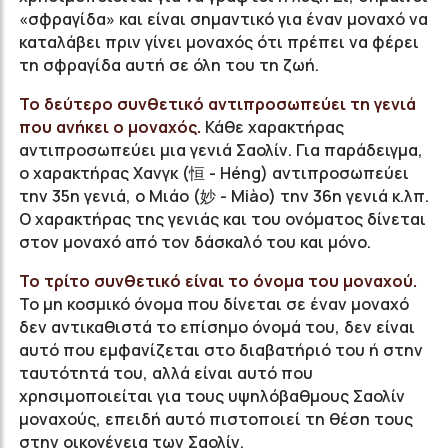
«σφραγίδα» και είναι σημαντικό για έναν μοναχό να
καταλάβει πριν γίνει μοναχός ότι πρέπει να φέρει
τη σφραγίδα αυτή σε όλη του τη ζωή.
Το δεύτερο συνθετικό αντιπροσωπεύει τη γενιά
που ανήκει ο μοναχός.
Κάθε χαρακτήρας
αντιπροσωπεύει μια γενιά Σαολίν. Για παράδειγμα,
ο χαρακτήρας Χανγκ (恒 - Héng) αντιπροσωπεύει
την 35η γενιά, ο Μιάο (妙 - Miào) την 36η γενιά κ.λπ.
Ο χαρακτήρας της γενιάς και του ονόματος δίνεται
στον μοναχό από τον δάσκαλό του και μόνο.
Το τρίτο συνθετικό είναι το όνομα του μοναχού.
Το μη κοσμικό όνομα που δίνεται σε έναν μοναχό
δεν αντικαθιστά το επίσημο όνομά του, δεν είναι
αυτό που εμφανίζεται στο διαβατήριό του ή στην
ταυτότητά του, αλλά είναι αυτό που
χρησιμοποιείται για τους υψηλόβαθμους Σαολίν
μοναχούς, επειδή αυτό πιστοποιεί τη θέση τους
στην οικογένεια των Σαολίν.