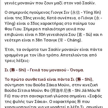
γενιές μοναχών που ζουν μαζί στον ναό Σαολίν.
Ο σημερινός ηγούμενος Γιονγκ Σιν (永信 - Yǒng Xìn)
είναι της 33ης γενιάς. Κατά συνέπεια, ο Γιόνγκ (永 -
Yǒng) είναι ο 33ος χαρακτήρας στο ποίημα του
Φου Γιου. Σήμερα η παλαιότερη γενιά που
επιβιώνει είναι η 30ή γενεολογία Σου (素 - Sù) και η
νεότερη είναι η 38η Τσανγκ (常 - Cháng).
Έτσι, τα ονόματα των Σαολίν μοναχών είναι πάντα
γραμμένα με τον ίδιο τρόπο. Αποτελούνται από
τρεις λέξεις:
Σι (释 - Shì) - Γενιά του μοναχού - Όνομα.
Το πρώτο συνθετικό είναι πάντα Σι (释 - Shì),
σύντμηση του Βούδα Σάκια Μούνι, στην κινεζική
Βούδα Σίτσια Μούνι Φο (釋迦牟尼佛 - Shì Jiā Móu Ní
Fó) που στη σανσκριτική γλώσσα σημαίνει «Σοφός
της φυλής των Σάκια». Ο χαρακτήρας 释 που
χρησιμοποιείται για να γραφτεί η λέξη Σι, σημαίνει