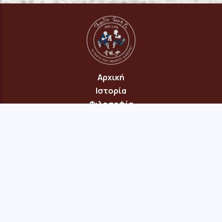
Αρχική
Ιστορία
Φιλοσοφία
Πρόγραμμα
Επικοινωνία
© 2026 Copyright: "Πηγή του Νεαρού Δάσους" Νέου Ηρακλείου
Αττικής · site:
menepet