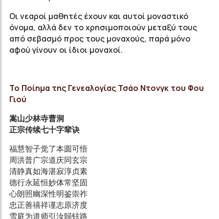
Οι νεαροί μαθητές έχουν και αυτοί μοναστικό
όνομα, αλλά δεν το χρησιμοποιούν μεταξύ τους
από σεβασμό προς τους μοναχούς, παρά μόνο
αφού γίνουν οι ίδιοι μοναχοί.
Το Ποίημα της Γενεαλογίας Τσάο Ντονγκ του Φου
Γιού
嵩山少林寺曹洞
正宗传续七十字辈诀
福慧智子觉了本圆可悟
周洪普广宗道庆同玄宗
清静真如海湛寂淳贞素
德行永延恒妙体常坚固
心朗照幽深性明鉴崇祚
忠正善禧祥谨志原济度
雪庭为道师引汝歸铉路