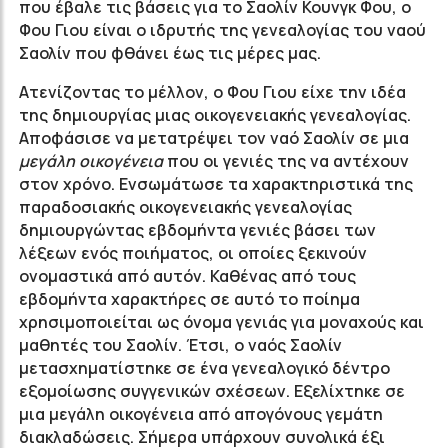
που έβαλε τις βάσεις για το Σαολίν Κουνγκ Φου, ο
Φου Γιου είναι ο ιδρυτής της γενεαλογίας του ναού
Σαολίν που φθάνει έως τις μέρες μας.
Ατενίζοντας το μέλλον, ο Φου Γιου είχε την ιδέα
της δημιουργίας μιας οικογενειακής γενεαλογίας.
Αποφάσισε να μετατρέψει τον ναό Σαολίν σε μια
μεγάλη οικογένεια
που οι γενιές της να αντέχουν
στον χρόνο. Ενσωμάτωσε τα χαρακτηριστικά της
παραδοσιακής οικογενειακής γενεαλογίας
δημιουργώντας εβδομήντα γενιές βάσει των
λέξεων ενός ποιήματος, οι οποίες ξεκινούν
ονομαστικά από αυτόν. Καθένας από τους
εβδομήντα χαρακτήρες σε αυτό το ποίημα
χρησιμοποιείται ως όνομα γενιάς για μοναχούς και
μαθητές του Σαολίν. Έτσι, ο ναός Σαολίν
μετασχηματίστηκε σε ένα γενεαλογικό δέντρο
εξομοίωσης συγγενικών σχέσεων. Εξελίχτηκε σε
μια μεγάλη οικογένεια από απογόνους γεμάτη
διακλαδώσεις. Σήμερα υπάρχουν συνολικά έξι