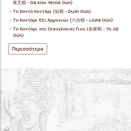
夜叉棍 - Dà Xiǎo Yèchā Gùn)
Το Κοντό Κοντάρι (短棍 - Duǎn Gùn)
Το Κοντάρι Έξι Αρμονιών (六合棍 - Liùhé Gùn)
Το Κοντάρι της Οικογένειας Γιου (俞家棍 - Yú Jiā
Gùn)
Περισσότερα