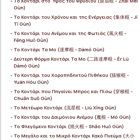
Το Κοντάρι στο Ύψος του Φρυδιού (齋眉棍 - Zhāi Méi
Gùn)
Το Κοντάρι του Χρόνου και της Ενέργειας (集体棍 - Jí
Tǐ Gùn)
Το Κοντάρι του Ανέμου και της Φωτιάς (風火棍 -
Fēng Huǒ Gùn)
Το Kοντάρι Τα Μο (達摩棍 - Dámó Gùn)
Δεύτερη Φόρμα Κοντάρι Τα Μο (二路達摩棍 - Èr Lù
Dámó Gùn)
Το Κοντάρι του Χοροπηδηχτού Πιθήκου (猿猴棍 -
Yuán Hóu Gùn)
Το Κοντάρι που Πηγαίνει Μπρος και Πίσω (穿梭棍 -
Chuān Suō Gùn)
Το Μετέωρο Κοντάρι (流星棍 - Liú Xīng Gùn)
Το Κοντάρι του Δαιμόνιου Ανέμου (魔棍 - Mó Gùn)
Το Φλεγόμενο Κοντάρι (燒火棍 - Shāo Huǒ Gùn)
Το Μεγάλο και το Μικρό Κοντάρι Κακό Πνεύμα (大小