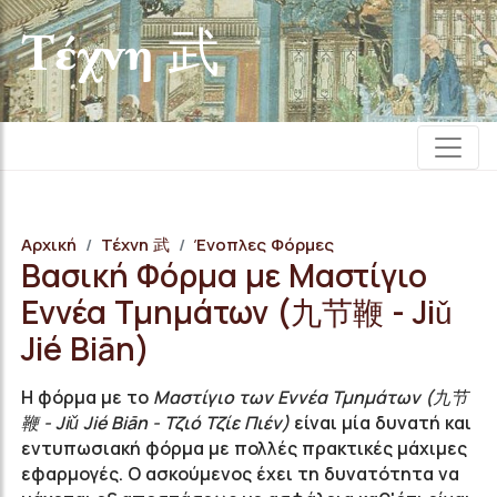
Τέχνη 武
Αρχική
Τέχνη 武
Ένοπλες Φόρμες
Βασική Φόρμα με Μαστίγιο
Εννέα Τμημάτων (九节鞭 - Jiǔ
Jié Biān)
Η φόρμα με το
Μαστίγιο των Εννέα Τμημάτων (九节
鞭 - Jiǔ Jié Biān - Τζιό Τζίε Πιέν)
είναι μία δυνατή και
εντυπωσιακή φόρμα με πολλές πρακτικές μάχιμες
εφαρμογές. Ο ασκούμενος έχει τη δυνατότητα να