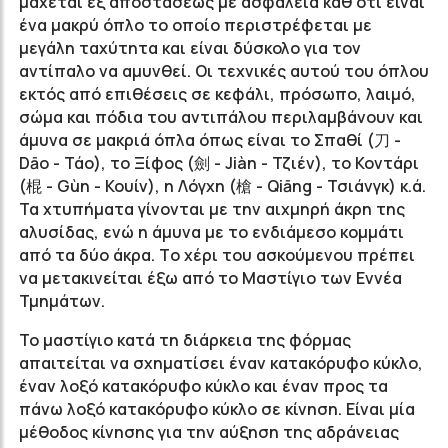
μάχεται εξ αποστάσεως με ασφάλεια καθ'ότι είναι
ένα μακρύ όπλο το οποίο περιστρέφεται με
μεγάλη ταχύτητα και είναι δύσκολο για τον
αντίπαλο να αμυνθεί. Οι τεχνικές αυτού του όπλου
εκτός από επιθέσεις σε κεφάλι, πρόσωπο, λαιμό,
σώμα και πόδια του αντιπάλου περιλαμβάνουν και
άμυνα σε μακριά όπλα όπως είναι το Σπαθί (刀 -
Dāo - Τάο), το Ξίφος (劍 - Jiàn - Τζιέν), το Κοντάρι
(棍 - Gùn - Κουίν), η Λόγχη
(槍 -
Qiāng - Τσιάνγκ
)
κ.ά.
Τα χτυπήματα γίνονται με την αιχμηρή άκρη της
αλυσίδας, ενώ η άμυνα με το ενδιάμεσο κομμάτι
από τα δύο άκρα. Τ
ο χέρι του ασκούμενου πρέπει
να μετακινείται έξω από το Μαστίγιο των Εννέα
Τμημάτων.
Το μαστίγιο κατά τη διάρκεια της φόρμας
απαιτείται να σχηματίσει έναν κατακόρυφο κύκλο,
έναν λοξό κατακόρυφο κύκλο και έναν προς τα
πάνω λοξό κατακόρυφο κύκλο σε κίνηση. Είναι μία
μέθοδος κίνησης για την αύξηση της αδράνειας