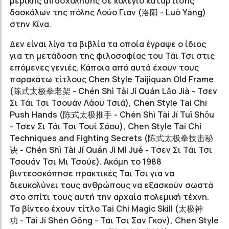
μερικής απασχόλησης σε κολέγιο κατάρτισης
δασκάλων της πόλης
Λούο Γιάν
(
洛阳
-
Luò Yáng
)
στην Κίνα.
Δεν είναι λίγα τα βιβλία τα οποία έγραψε ο ίδιος
για τη μετάδοση της φιλοσοφίας του Τάι Τσι στις
επόμενες γενιές. Κάποια από αυτά έχουν τους
παρακάτω τίτλους Chen Style Taijiquan Old Frame
(
陈式太极拳老架
-
Chén
Shì
Tài Jí Quán
Lǎo
Jià - Τσεν
Σι Τάι Τσι Τσουάν Λάου Τσιά
)
, Chen Style Tai Chi
Push Hands
(
陈式太极推手
-
Chén
Shì
Tài Jí
Tuī Shǒu
- Τσεν Σι Τάι Τσι Τουί Σόου
)
, Chen Style Tai Chi
Techniques and Fighting Secrets
(
陈式太极拳技击秘
诀
-
Chén
Shì
Tài Jí Quán
Jì
Mì Jué - Τσεν Σι Τάι Τσι
Τσουάν Τσι Μι Τσούε
)
. Ακόμη το 1988
βιντεοσκόπησε πρακτικές Τάι Τσι για να
διευκολύνει τους ανθρώπους να εξασκούν σωστά
στο σπίτι τους αυτή την αρχαία πολεμική τέχνη.
Τα βίντεο έχουν τίτλο Tai Chi Magic Skill
(
太极神
功
-
Tài Jí
Shén Gōng - Τάι Τσι Σαν Γκον
)
, Chen Style