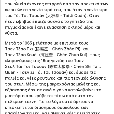
του ηλικία έχοντας επιρροή από την πρακτική των
χωρικών στη γενέτειρά του, που ήταν η γενέτειρα
του Τάι Τσι Τσουάν (太极拳 - Tài Jí Quán). Όταν
ήταν έφηβος έπαιζε συχνά στο γήπεδο της
πυγμαχίας και έκανε εξάσκηση σκληρά μέρα και
νύχτα.
Μετά το 1963 μελέτησε με επιτυχία τους
Τσεν Τζάο Πχι (
陈照丕
- Chén Zhào Pī) και
Τσεν Τζάο Κουέι (
陈照奎
- Chén Zhào Kuí), τους
κληρονόμους της 18ης γενιάς του Τσεν
Στυλ Τάι Τσι Τσουάν
(陈式太极拳 - Chén Shì Tài Jí
Quán - Τσεν Σι Τάι Τσι Τσουάν) και έμαθε τις
παλιές και νέες ρουτίνες
και τις τεχνικές ώθησης
του στυλ. Μέσω της μακροχρόνιας μελέτης και
εξάσκησης άρχισε σιγά σιγά να καταλαβαίνει το
μυστήριο που κρύβεται πίσω από αυτή την
πολεμική τέχνη. Για το λόγο αυτό άρχισε να
επισκέπτεται διάσημους δασκάλους των
δασκάλων του και να μαθαίνει νέες δεξιότητες