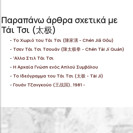
Παραπάνω άρθρα σχετικά με
Τάι Τσι (太极)
Το Χωριό του Τάι Τσι (陳家溝 - Chén Jiā Gōu)
Τσεν Τάι Τσι Τσουάν (陳太极拳 - Chén Tài Jí Quán)
'Αλλα Στιλ Τάι Τσι
Η Αρχαία Γνώση ενός Απλού Συμβόλου
Το Ιδεόγραμμα του Τάι Τσι (太极 - Tài Jí)
Γουάν Τζανγκούο (王战国), 1981 -