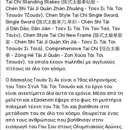
Tai Chi Standing Stakes (陈式太极拳站桩 -
Chén
Shì
Tài Jí Quán
Zhàn
Zhuāng - Τσεν Σι Τάι Τσι
Τσουάν Τζουάν)
, Chen Style Tai Chi Single Sword,
Single Sword
(
陈式太极单刀,单剑
-
Chén
Shì
Tài
Jí
Dān
Dāo
,
Dān
Jiàn - Τσεν Σι Τάι Τσι Ταν Ταό, Ταν
Τσιέν
)
, Chen Style Tai Chi New Frame
(
陈式太极拳新
架
-
Chén
Shì
Tài Jí Quán
Xīn
Jià - Τσεν Σι Τάι Τσι
Τσουάν Σι Τσιά
)
, Comprehensive Tai Chi
(
综合太极
拳
-
Zōng Hé
Tài Jí Quán - Zon Xούα Τάι Τσι
Τσουάν
)
, τα οποία έχουν πωληθεί με αγγλικούς
τίτλους σε όλο τον κόσμο.
Ο δάσκαλος Γουάν Σι Αν είναι ο 19ος κληρονόμος
του Τσεν Στυλ Τάι Τσι Τσουάν και το έργο του
είναι ανεκτίμητο όλα αυτά τα χρόνια. Μέσα από τη
μελέτη και εξάσκηση έφερε στο φως τη μυστήρια
πολεμική τέχνη του Τάι Τσι και βοήθησε στη
μετάδοση του σε όλο τον κόσμο. Θεωρείται ένας
από τους ανθρώπους που βοήθησαν στην
εισαγωγή του Γου Σου στους Ολυμπιακούς Αγώνες.