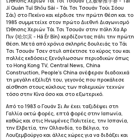
Ώθησης Χεριών Τάι Τσι Τσουάν (
太极拳推手赛
- Tài
Jí Quán Tuī Shǒu Sài - Τάι Τσι Τσουάν Τούι Σόου
Σάι) στο Πεκίνο και κέρδισε την πρώτη θέση και το
1985 συμμετείχε στον πρώτο Διεθνή Διαγωνισμό
Ώθησης Χεριών Τάι Τσι Τσουάν στην πόλη Χα Aρ
Πιν (
哈尔滨
- Hā Ěr Bīn) κερδίζοντας πάλι την πρώτη
θέση. Μετά από χρόνια σκληρής δουλειάς το Τάι
Τσι Τσουάν Τσεν στυλ απέκτησε το κύρος του και
πολλές εκδόσεις ξενόγλωσσων περιοδικών όπως
το Hong Kong TV, Central News, China
Construction, People's China ανέφεραν διαδοχικά
τη μεγάλη εξέλιξή του, γεγονός που προκάλεσε
αίσθηση στους κύκλους των πολεμικών τεχνών
τόσο στην Κίνα όσο και στο εξωτερικό.
Από το 1983 ο Γουάν Σι Αν έχει ταξιδέψει στη
Γαλλία οκτώ φορές, επτά φορές στην Ιαπωνία,
καθώς και στις Ηνωμένες Πολιτείες, την Ισπανία,
την Ελβετία, την Ολλανδία, το Βέλγιο, το
Λουξεμβούργο και άλλες χώρες για να διδάξει και