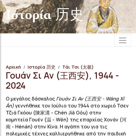
Iστορία 历史
Αρχική
Iστορία 历史
Τάι Τσι (太极)
Γουάν Σι Αν (王西安), 1944 -
2024
Ο μεγάλος δάσκαλος
Γουάν Σι Αν (
王西安
- Wáng Xī
Ān)
γεννήθηκε τον Ιούλιο του 1944 στο χωριό Τσεν
Τζιά Γκόου (
陳家溝
- Chén Jiā Gōu) στην
κομητεία Γουέν (
温
- Wēn) της επαρχίας Χονάν (
河
南
- Hénán) στην Κίνα. Η αγάπη του για τις
πολεμικές τέχνες καλλιεργήθηκε από την παιδική