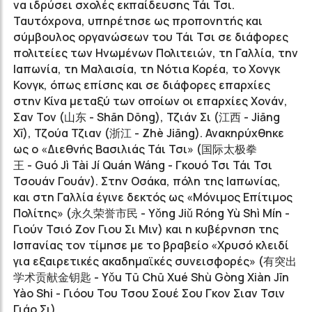
να ιδρύσει σχολές εκπαίδευσης Τάι Τσι.
Ταυτόχρονα, υπηρέτησε ως προπονητής και
σύμβουλος οργανώσεων του Τάι Τσι σε διάφορες
πολιτείες των Ηνωμένων Πολιτειών, τη Γαλλία, την
Ιαπωνία, τη Μαλαισία, τη Νότια Κορέα, το Χονγκ
Κονγκ, όπως επίσης και σε διάφορες επαρχίες
στην Κίνα μεταξύ των οποίων οι επαρχίες Χονάν,
Σαν Τον (
山东
- Shān Dōng), Τζιάν Σι (
江西
- Jiāng
Xī), Τζούα Τζιαν (
浙江
- Zhè Jiāng). Ανακηρύχθηκε
ως ο «Διεθνής Βασιλιάς Τάι Τσι»
(
国际太极拳
王
-
Guó Jì
Tài Jí Quán
Wáng - Γκουό Τσι Τάι Τσι
Τσουάν Γουάν)
. Στην Οσάκα, πόλη της Ιαπωνίας,
και στη Γαλλία έγινε δεκτός ως «Μόνιμος Επίτιμος
Πολίτης»
(
永久荣誉市民
-
Yǒng Jiǔ
Róng Yù
Shì Mín -
Γιούν Τσιό Ζον Γιου Σι Μιν
)
και η κυβέρνηση της
Ισπανίας τον τίμησε με το βραβείο «Χρυσό κλειδί
για εξαιρετικές ακαδημαϊκές συνεισφορές»
(
有突出
学术贡献金钥匙
-
Yǒu
Tū Chū
Xué Shù
Gòng Xiàn
Jīn
Yào Shi - Γιόου Του Τσου Σουέ Σου Γκον Σιαν Τσιν
Γιάο Σι).