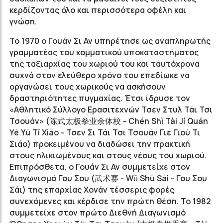
κερδίζοντας όλο και περισσότερα οφέλη και
γνώση.
Το 1970 ο Γουάν Σι Αν υπηρέτησε ως αναπληρωτής
γραμματέας του κομματικού υποκαταστήματος
της ταξιαρχίας του χωριού του και ταυτόχρονα
συχνά στον ελεύθερο χρόνο του επεδίωκε να
οργανώσει τους χωρικούς να ασκήσουν
δραστηριότητες πυγμαχίας. Έτσι ίδρυσε τον
«Αθλητικό Σύλλογο Ερασιτεχνών Τσεν Στυλ Τάι Τσι
Τσουάν» (
陈式太极拳业余体校
- Chén Shì Tài Jí Quán
Yè Yú Tǐ Xiào - Τσεν Σι Τάι Τσι Τσουάν Γιε Γιού Τι
Σιάο) προκειμένου να διαδώσει την πρακτική
στους ηλικιωμένους και στους νέους του χωριού.
Επιπρόσθετα, ο Γουάν Σι Αν συμμετείχε στον
Διαγωνισμό Γου Σου (
武术赛
- Wǔ Shù Sài - Γου Σου
Σάι) της επαρχίας Χονάν τέσσερις φορές
συνεχόμενες και κέρδισε την πρώτη θέση. Το 1982
συμμετείχε στον πρώτο Διεθνή Διαγωνισμό