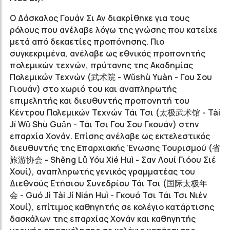
O Δάσκαλος
Γουάν
Σι
Αν διακρίθηκε για τους
ρόλους που ανέλαβε λόγω της γνώσης που κατείχε
μετά από δεκαετίες προπόνησης. Πιο
συγκεκριμένα, ανέλαβε ως εθνικός προπονητής
πολεμικών τεχνών, πρύτανης της Ακαδημίας
Πολεμικών Τεχνών (
武术院
-
Wǔshù
Yuàn - Γου Σου
Γιουάν
) στο χωριό του και αναπληρωτής
επιμελητής και διευθυντής προπονητή του
Κέντρου Πολεμικών Τεχνών
Τάι
Τσι (
太极
武术
馆 -
Tài
Jí
Wǔ Shù
Guǎn - Τάι Τσι Γου Σου Γκουάν
) στην
επαρχία
Χονάν
. Επίσης ανέλαβε ως εκτελεστικός
διευθυντής της Επαρχιακής Ένωσης Τουρισμού (
省
旅游协会
-
Shěng
Lǚ Yóu
Xié Huì - Σαν Λουί Γιόου Σιέ
Χουί
), αναπληρωτής γενικός γραμματέας του
Διεθνούς Ετήσιου Συνεδρίου
Τάι
Τσι (
国际太极年
会
-
Guó Jì
Tài Jí
Nián Huì - Γκουό Τσι Τάι Τσι Νιέν
Χουί
), επίτιμος καθηγητής σε κολέγιο κατάρτισης
δασκάλων της επαρχίας
Χονάν
και καθηγητής