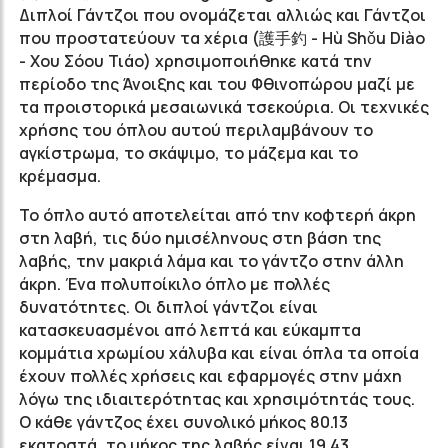
Διπλοί Γάντζοι που ονομάζεται αλλιώς και Γάντζοι
που προστατεύουν τα χέρια (護手釣 - H
ù Sh
ǒu Diào
- Χου Σόου Τιάο) χρησιμοποιήθηκε κ
ατά την
περίοδο της Άνοιξης και του Φθινοπώρου μαζί με
τα προιστορικά μεσαιωνικά τσεκούρια
. Οι τεχνικές
χρήσης του όπλου αυτού περιλαμβάνουν το
αγκίστρωμα, το σκάψιμο, το μάζεμα και το
κρέμασμα.
Το όπλο αυτό αποτελείται από την κοφτερή άκρη
στη λαβή, τις δύο ημισέληνους στη βάση της
λαβής, την μακριά λάμα και το γάντζο στην άλλη
άκρη. Ένα πολυποίκιλο όπλο με πολλές
δυνατότητες. Οι διπλοί γάντζοι είναι
κατασκευασμένοι από λεπτά και εύκαμπτα
κομμάτια χρωμίου χάλυβα και είναι όπλα τα οποία
έχουν πολλές χρήσεις και εφαρμογές στην μάχη
λόγω της ιδιαιτερότητας και χρησιμότητάς τους.
Ο κάθε γάντζος έχει συνολικό μήκος 80.13
εκατοστά, το μήκος της λαβής είναι 19.43