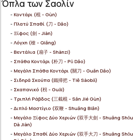
Όπλα των Σαολίν
Κοντάρι (棍 - Gùn)
Πλατύ Σπαθί (刀 - Dāo)
Ξίφος (劍 - Jiàn)
Λόγχη (槍 - Qiāng)
Βεντάλια (扇子 - Shànzi)
Σπάθα Κοντάρι (朴刀 - Pǔ Dāo)
Μεγάλη Σπάθα Κοντάρι (關刀 - Guān Dāo)
Σιδηρά Σκούπα (鐵掃把 - Tiě Sàobǎ)
Σκαπανικό (枴 - Guǎi)
Τριπλή Ράβδος (三截棍 - Sān Jié Gùn)
Διπλό Μαστίγιο (双鞭 - Shuāng Biān)
Μεγάλο Ξίφος Δύο Χεριών (双手大劍 - Shuāng Shǒu
Dà Jiàn)
Μεγάλο Σπαθί Δύο Χεριών (双手大刀 - Shuāng Shǒu