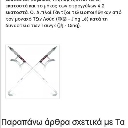
εκατοστά και το μήκος των στρογγύλων 4.2
εκατοστά. Οι Διπλοί Γάντζοι τελειοποιήθηκαν από
τον μοναχό Τζιν Λούα (静樂 - J
ìng
Lè)
κατά τη
δυναστεία των Τσινγκ
(清 - Qīng).
Παραπάνω άρθρα σχετικά με Τα