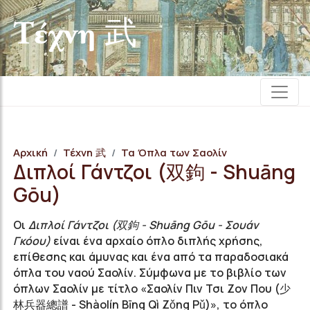
Τέχνη 武
Αρχική
Τέχνη 武
Τα Όπλα των Σαολίν
Διπλοί Γάντζοι (双鉤 - Shuāng
Gōu)
Οι
Διπλοί Γάντζοι (双鉤 - Shuāng Gōu - Σουάν
Γκόου)
είναι ένα αρχαίο όπλο διπλής χρήσης,
επίθεσης και άμυνας και ένα από τα παραδοσιακά
όπλα του ναού Σαολίν. Σύμφωνα με το βιβλίο των
όπλων Σαολίν με τίτλο «Σαολίν Πιν Τσι Ζον Που (少
林兵器總譜 - Shàolín Bīng Qì Z
ǒng Pǔ
)», το όπλο