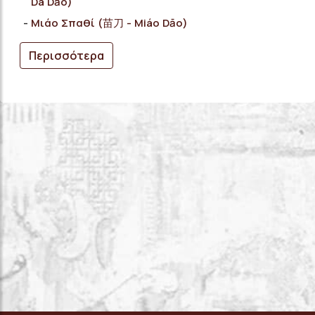
Dà Dāo)
Μιάο Σπαθί (苗刀 - Miáo Dāo)
Περισσότερα