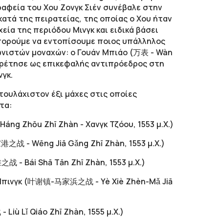
ραφεία του Χου Ζονγκ Σιέν συνέβαλε στην
κατά της πειρατείας, της οποίας ο Χου ήταν
ία της περιόδου Μινγκ και ειδικά βάσει
μπορούμε να εντοπίσουμε ποιος υπάλληλος
ωνιστών μοναχών: ο Γουάν Μπιάο (万表 - Wàn
υπηρέτησε ως επικεφαλής αντιπρόεδρος στη
γκ.
ουλάχιστον έξι μάχες στις οποίες
τα:
ng Zhōu Zhī Zhàn - Χανγκ Τζόου, 1553 μ.Χ.)
港之战 - Wēng Jiā Gǎng Zhī Zhàn, 1553 μ.Χ.)
 - Bái Shā Tān Zhī Zhàn, 1553 μ.Χ.)
α Μπινγκ (叶谢镇-马家浜之战 - Yè Xiè Zhèn-Mǎ Jiā
iù Lǐ Qiáo Zhī Zhàn, 1555 μ.Χ.)