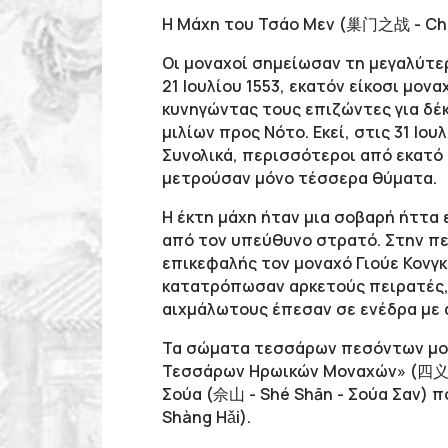
Η Μάχη του Τσάο Μεν (巢门之战 - Cháo
Οι μοναχοί σημείωσαν τη μεγαλύτερη
21 Ιουλίου 1553, εκατόν είκοσι μον
κυνηγώντας τους επιζώντες για δέκ
μιλίων προς Νότο. Εκεί, στις 31 Ιο
Συνολικά, περισσότεροι από εκατό 
μετρούσαν μόνο τέσσερα θύματα.
Η έκτη μάχη ήταν μια σοβαρή ήττα 
από τον υπεύθυνο στρατό. Στην πε
επικεφαλής τον μοναχό Γιούε Κονγκ (
κατατρόπωσαν αρκετούς πειρατές,
αιχμάλωτους έπεσαν σε ενέδρα με
Τα σώματα τεσσάρων πεσόντων μο
Τεσσάρων Ηρωικών Μοναχών» (四义僧塔 -
Σούα (佘山 - Shé Shān - Σούα Σαν) π
Shàng Hǎi).