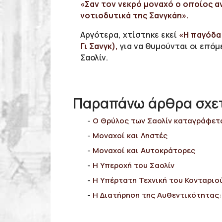
«Σαν τον νεκρό μοναχό ο οποίος α
νοτιοδυτικά της Σανγκάη».
Αργότερα, χτίστηκε εκεί
«Η παγόδα
Γι Σανγκ),
για να θυμούνται οι επόμ
Σαολίν.
Παραπάνω άρθρα σχετι
Ο Θρύλος των Σαολίν καταγράφετ
Μοναχοί και Ληστές
Μοναχοί και Αυτοκράτορες
Η Υπεροχή του Σαολίν
Η Υπέρτατη Τεχνική του Κονταριο
Η Διατήρηση της Αυθεντικότητας: