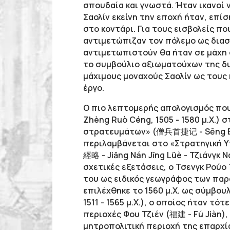
σπουδαία και γνωστά. Ήταν ικανοί
Σαολίν εκείνη την εποχή ήταν, επίσ
στο κοντάρι. Για τους εισβολείς π
αντιμετώπιζαν τον πόλεμο ως διασ
αντιμετωπιστούν θα ήταν σε μάχη σ
το συμβούλιο αξιωματούχων της δυ
μάχιμους μοναχούς Σαολίν ως τους
έργο.
Ο πιο λεπτομερής απολογισμός που
Zhèng Ruò Céng, 1505 - 1580 μ.Χ.)
στρατευμάτων» (僧兵首捷记 - Sēng Bīng 
περιλαμβάνεται στο «Στρατηγική 
經略 - Jiāng Nán Jīng Lüè - Τζιάνγκ Ν
σχετικές εξετάσεις, ο Τσενγκ Ρούο
του ως ειδικός γεωγράφος των παρά
επιλέχθηκε το 1560 μ.Χ. ως σύμβου
1511 - 1565 μ.Χ.), ο οποίος ήταν τ
περιοχές Φου Τζιέν (福建 - Fú Jiàn),
μητροπολιτική περιοχή της επαρχία