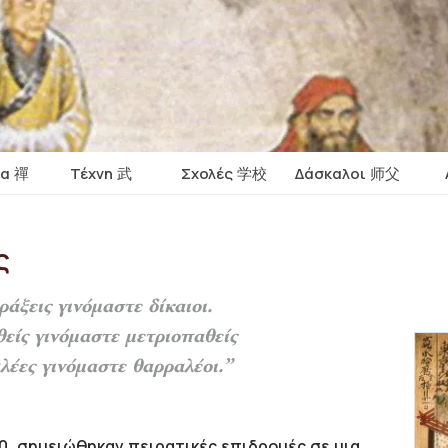
ία 禪
Τέχνη 武
Σχολές 学校
Δάσκαλοι 师父
ς
άξεις γινόμαστε δίκαιοι.
είς γινόμαστε μετριοπαθείς
λέες γινόμαστε θαρραλέοι.”
50, σημειώθηκαν πειρατικές επιδρομές σε μια