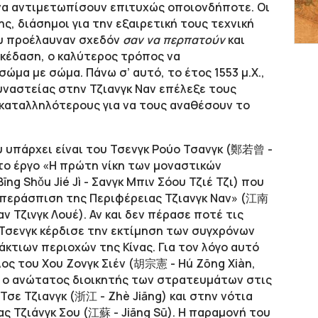
 να αντιμετωπίσουν επιτυχώς οποιονδήποτε. Οι
ης, διάσημοι για την εξαιρετική τους τεχνική
ου προέλαυναν σχεδόν
σαν να περπατούν
και
κέδαση, ο καλύτερος τρόπος να
ώμα με σώμα. Πάνω σ’ αυτό, το έτος 1553 μ.Χ.,
ναστείας στην Τζιανγκ Ναν επέλεξε τους
 καταλληλότερους για να τους αναθέσουν το
 υπάρχει είναι του Τσενγκ Ρούο Τσανγκ (鄭若曾 -
 στο έργο «Η πρώτη νίκη των μοναστικών
Shǒu Jié Jì - Σανγκ Μπιν Σόου Τζιέ Τζι) που
Υπεράσπιση της Περιφέρειας Τζιανγκ Ναν» (江南
αν Τζινγκ Λουέ). Αν και δεν πέρασε ποτέ τις
 Τσενγκ κέρδισε την εκτίμηση των συγχρόνων
κτιων περιοχών της Κίνας. Για τον λόγο αυτό
λος του Χου Ζονγκ Σιέν (胡宗憲 - Hú Zōng Xiàn,
ότε ο ανώτατος διοικητής των στρατευμάτων στις
 Τσε Τζιανγκ (浙江 - Zhè Jiāng) και στην νότια
ς Τζιάνγκ Σου (江蘇 - Jiāng Sū). Η παραμονή του