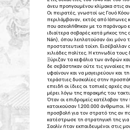
άνευ προηγουμένου κλίμακα στις αν
Οι πειρατές, γνωστοί ως Γουό Κόου
περιλάμβαναν, εκτός από Ιάπωνες 
που ασχολήθηκαν με το παράνομο ε
ιδιαίτερα σοβαρές κατά μήκος της 
Nán), όπου λεηλατούσαν όχι μόνο τ
προστατευτικά τοίχη. Εισέβαλλαν σ
χιλιάδες πολίτες. Η κτηνωδία του
Ξύριζαν τα κεφάλια των ανδρών κα
δε σεβάστηκαν ούτε τις γυναίκες π
υφαίνουν και να μαγειρεύουν και τ
τεράστιες δυσκολίες στην προσπάθε
επειδή οι ίδιες οι τοπικές αρχές σ
μέρει λόγω της παρακμής του τακτ
Όταν οι επιδρομείς κατέλαβαν την 
κατοικούσαν 1.200.000 άνθρωποι. Η
προσβολή για τον στρατό της αν π
κατέστρωσε τη στρατηγική της για 
Σαολίν ήταν εκπαιδευμένοι στις μο