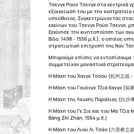
Τσενγκ Ρούο Τσενγκ στα κεντρικά γ
εξοικείωσή του με την εκστρατεία 
υπεύθυνος. Συγκεντρώνοντας στοιχε
εκείνων του Τσενγκ Ρούο Τσενγκ, 
ξεκίνησε την κινητοποίηση των αγ
Biǎo, 1498 - 1556 μ.Χ.), ο οποίος 
στρατιωτική επιτροπή της Ναν Τσιν
Μπορούμε επίσης να εντοπίσουμε τ
συμμετείχαν μοναστικά στρατεύμα
Η Μάχη του Χανγκ Τσόoυ (杭州之战 - Há
Η Μάχη του Γουένγκ Τζιά Κανγκ (翁家
Η Μάχη της Λευκής Παραλίας (白沙滩之战
Η Μάχη του Γε Σιε και του Μα Τζι
Bāng Zhī Zhàn, 1554 μ.Χ.)
Η Μάχη του Λιού Λι Τσάο (六里桥之战 - L