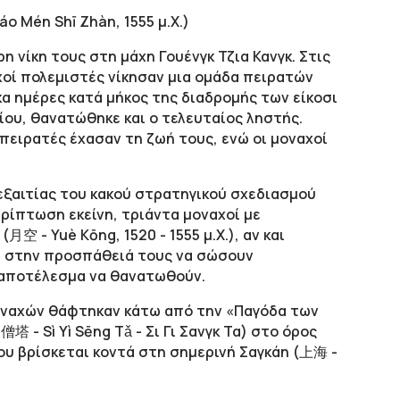
 Mén Shī Zhàn, 1555 μ.Χ.)
 νίκη τους στη μάχη Γουένγκ Τζια Κανγκ. Στις
αχοί πολεμιστές νίκησαν μια ομάδα πειρατών
α ημέρες κατά μήκος της διαδρομής των είκοσι
υλίου, θανατώθηκε και ο τελευταίος ληστής.
πειρατές έχασαν τη ζωή τους, ενώ οι μοναχοί
εξαιτίας του κακού στρατηγικού σχεδιασμού
ρίπτωση εκείνη, τριάντα μοναχοί με
月空 - Yuè Κōng, 1520 - 1555 μ.Χ.), αν και
 στην προσπάθειά τους να σώσουν
 αποτέλεσμα να θανατωθούν.
ναχών θάφτηκαν κάτω από την «Παγόδα των
 Sì Yì Sēng Tǎ - Σι Γι Σανγκ Τα) στο όρος
ου βρίσκεται κοντά στη σημερινή Σαγκάη (上海 -