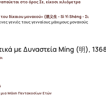
ναπαύεται στο όρος Σε, είκοσι χιλιόμετρα
 του δίκαιου μοναχού» (
泗义生 - Sì Yì Shēng - Σι
ενες γενιές τους γενναίους μάχιμους μοναχούς
κά με Δυναστεία Míng (明), 1368 
αι
ύ
 μια Μάχη Πεντακοσίων Ετών