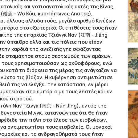
ατολικές και νοτιοανατολικές ακτές της Κίνας.
 (倭寇 - Wō Kòu, κυρ: Ιάπωνες Ληστές),
και άλλους αλλοδαπούς, μεγάλο αριθμό Κινέζων
μπόριο στο εξωτερικό. Οι επιθέσεις τους ήταν
ακτής της επαρχίας Τζιάνγκ Ναν (江南 - Jiāng
ην ύπαιθρο αλλά και τις πόλεις που είχαν
την καρδιά της κινεζικής γης σφάζοντας
ς δε σταμάτησε στους σκοτωμούς των αμάχων.
ι τους χρησιμοποιούσαν ως αχθοφόρους, ενώ
ου κατά τη διάρκεια της μέρας τις ανάγκαζαν να
η νύχτα τις βίαζαν. Η κυβέρνηση αντιμετώπισε
ιά της να ελέγξει την κατάσταση, εν μέρει
υμμετείχαν στο εμπόριο με τους ληστές και εν
ικού στρατού.
πόλη Ναν Τζινγκ (南京 - Nán Jīng), εντός της
 δυναστεία Μινγκ, κατανοώντας ότι θα ήταν
αρέδιδε την πόλη στο έλεος των εισβολέων,
να αντιμετωπίσει τους εισβολείς. Οι μοναχοί
νομαχίες και τα ανδραγαθήματά τους ήταν