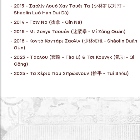
2013 - Σαολίν Λουό Χαν Τουέι Τα (少林罗汉对打 -
Shàolín Luó Ηàn Duì Dǎ)
2014 - Τσιν Να (擒拿 - Qín Ná)
2016 - Μι Ζονγκ Τσουάν (迷蹤拳 - Μí Ζōng Quán)
2016 - Κοντό Κοντάρι Σαολίν (少林短棍 - Shàolín Duǎn
Gùn)
2023 - Tάολου (套路 - Tàolù) & Τσι Κουνγκ (氣功 - Qì
Gōng)
2025 - Τα Χέρια που Σπρώχνουν (推手 - Tuī Shǒu)