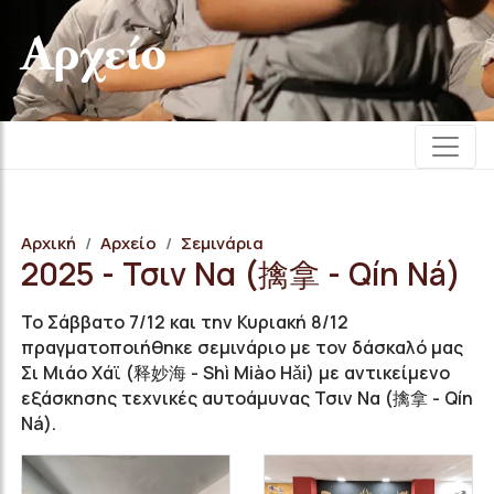
Αρχείο
Αρχική
Αρχείο
Σεμινάρια
2025 - Τσιν Να (擒拿 - Qín Ná)
Το Σάββατο 7/12 και την Κυριακή 8/12
πραγματοποιήθηκε σεμινάριο με τον δάσκαλό μας
Σι Μιάο Χάϊ (释妙海 - Shì Miào Hǎi) με αντικείμενο
εξάσκησης τεχνικές αυτοάμυνας Τσιν Να (擒拿 - Qín
Ná).