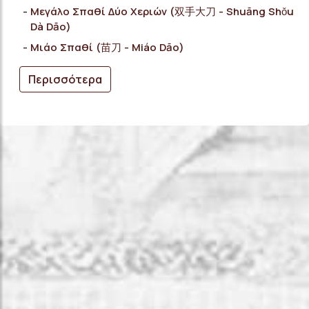
Μεγάλο Σπαθί Δύο Χεριών (双手大刀 - Shuāng Shǒu
Dà Dāo)
Μιάο Σπαθί (苗刀 - Miáo Dāo)
Περισσότερα