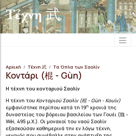
Τέχνη 武
Αρχική
Τέχνη 武
Τα Όπλα των Σαολίν
Κοντάρι (棍 - Gùn)
Η τέχνη του κονταριού Σαολίν
Η τέχνη του
Κονταριού Σαολίν (棍 - Gùn - Κουίν)
η
εμφανίστηκε περίπου κατά τη 19
χρονιά της
δυναστείας του βόρειου βασιλείου των Γουέι
(魏 -
Wèi,
495 μ.Χ.). Οι μοναχοί του ναού Σαολίν
εξασκούσαν καθημερινά την εν λόγω τέχνη,
γεγονός που συνέβαλλε στην ανάπτυξη της