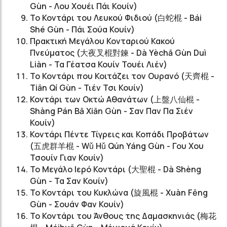
Gùn - Λου Χουέι Πάι Κουίν)
Το Κοντάρι του Λευκού Φιδιού (白蛇棍 - Bái
Shé Gùn - Πάι Σούα Κουίν)
Πρακτική Μεγάλου Κονταριού Κακού
Πνεύματος (大夜叉棍對鍊 - D
à
Yèchā Gùn Duì
Liàn - Τα Γέατσα Κουίν Τουέι Λιέν)
Το Κοντάρι που Κοιτάζει τον Ουρανό (天齊棍 -
Tiān Qí Gùn - Τιέν Τσι Κουίν)
Κοντάρι των Οκτώ Αθανάτων (上盤八仙棍 -
Shàng Pán Bā Xiān Gùn - Σαν Παν Πα Σιέν
Κουίν)
Κοντάρι Πέντε Τίγρεις και Κοπάδι Προβάτων
(五虎群羊棍 - Wǔ Hǔ Qún Yáng Gùn - Γου Χου
Τσουίν Γιαν Κουίν)
Το Μεγάλο Ιερό Κοντάρι (大聖棍 - Dà Shèng
Gùn - Τα Σαν Κουίν)
Το Κοντάρι του Κυκλώνα (旋風棍 - Xuàn Fēng
Gùn - Σουάν Φαν Κουίν)
Το Κοντάρι του Άνθους της Δαμασκηνιάς (梅花