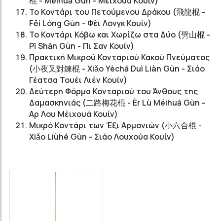
棍 - Méihuā Gùn - Μέιχουά Κουίν)
Το Κοντάρι του Πετούμενου Δράκου (飛龍棍 -
Fēi Lóng Gùn - Φέι Λονγκ Κουίν)
Το Κοντάρι Κόβω και Χωρίζω στα Δύο (劈山棍 -
Pī Shān Gùn - Πι Σαν Κουίν)
Πρακτική Μικρού Κονταριού Κακού Πνεύματος
(小夜叉對鍊棍 - X
iǎo Yèchā Duì Liàn Gùn - Σιάο
Γέατσα Τουέι Λιέν Κουίν
)
Δεύτερη Φόρμα Κονταριού του Άνθους της
Δαμασκηνιάς (二路梅花棍 - Èr Lù Méihuā Gùn -
Αρ Λου Μέιχουά Κουίν)
Μικρό Κοντάρι των Έξι Αρμονιών (小六合棍 -
Xiǎo Liùhé Gùn - Σιάο Λουχούα Κουίν)