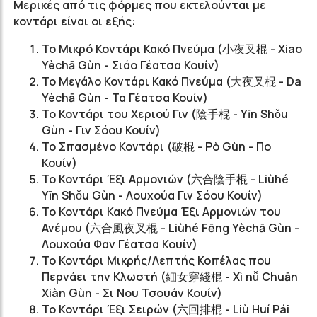
Μερικές από τις φόρμες που εκτελούνται με
κοντάρι είναι οι εξής:
Το Μικρό Κοντάρι Κακό Πνεύμα (小夜叉棍 - Xiao
Yèchā Gùn - Σιάο Γέατσα Κουίν)
Το Μεγάλο Κοντάρι Κακό Πνεύμα (大夜叉棍 - Da
Yèchā Gùn - Τα Γέατσα Κουίν)
Το Κοντάρι του Χεριού Γιν (陰手棍 - Yīn Shǒu
Gùn - Γιν Σόου Κουίν)
Το Σπασμένο Κοντάρι (破棍 - Pò Gùn - Πο
Κουίν)
Το Κοντάρι Έξι Αρμονιών (六合陰手棍 - L
iù
hé
Yīn Shǒu Gùn - Λουχούα Γιν Σόου Κουίν)
Το Κοντάρι Κακό Πνεύμα Έξι Αρμονιών του
Ανέμου (六合風夜叉棍 - L
iù
hé F
ēng Y
è
chā Gùn -
Λουχούα Φαν Γέατσα Κουίν)
Το Κοντάρι Μικρής/Λεπτής Κοπέλας που
Περνάει την Κλωστή (細女穿綫棍 - Xì nǚ Chuān
Xiàn Gùn - Σι Νου Τσουάν Κουίν)
Το Κοντάρι Έξι Σειρών (六回排棍 - Liù Huí Pái