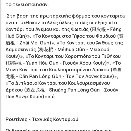
το τελειοποίησαν.
Στη βάση της πρωταρχικής φόρμας του κονταριού
αναπτύχθηκαν πολλές άλλες, όπως οι εξής: «Το
Κοντάρι του Ανέμου και της Φωτιάς
(
風火棍
- F
ēng
H
uǒ
Gùn)
», «Το Κοντάρι στο Ύψος του Φρυδιού
(
齋
眉棍
- Z
hāi
M
éi
G
ùn
)
», «Το Κοντάρι του Άνθους της
Δαμασκηνιάς (梅花棍 - Méihuā Gùn - Μέιχουά
Κουίν)», «Το Κοντάρι του Χοροπηδηχτού Πιθήκου
(
猿猴棍
- Y
uán Hóu
G
ùn - Γιουάν Χόου Κουίν
)
», «Το
Μονό Κοντάρι του Κουλουριασμένου Δράκου (
单
盘
龙棍 - D
ān P
án Lóng
G
ùn - Ταν Παν Λονγκ Κουίν)
»,
«To Διπλάσιο Κοντάρι του Κουλουριασμένου
Δράκου (
双
盘龙棍 - S
huāng
P
án Lóng
G
ùn - Σουάν
Παν Λονγκ Κουίν)
» κ.ά.
Ρουτίνες - Τεχνικές Κονταριού
Οι βασικές και πιο συχνά χρησιμοποιούμενες