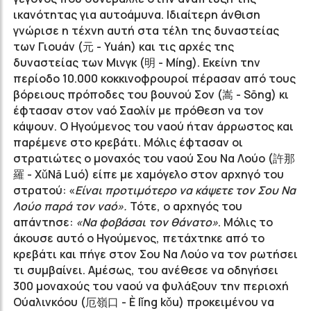
ικανότητας για αυτοάμυνα. Ιδιαίτερη άνθιση
γνώρισε η τέχνη αυτή στα τέλη της δυναστείας
των Γιουάν (元 - Yuán) και τις αρχές της
δυναστείας των Μινγκ (明 - Míng). Εκείνη την
περίοδο 10.000 κοκκινοφρουροί πέρασαν από τους
βόρειους πρόποδες του βουνού Σον (嵩 -
Sōng)
κι
έφτασαν στον ναό Σαολίν με πρόθεση να τον
κάψουν. Ο Ηγούμενος του ναού ήταν άρρωστος και
παρέμενε στο κρεβάτι. Μόλις έφτασαν οι
στρατιώτες ο μοναχός του ναού Σου Να Λούο (許那
羅 -
Xǔ
Nā
Luó
) είπε με χαμόγελο στον αρχηγό του
στρατού: «
Είναι προτιμότερο να κάψετε τον Σου Να
Λούο παρά τον ναό».
Τότε, ο αρχηγός του
απάντησε:
«Να φοβάσαι τον θάνατο»
. Μόλις το
άκουσε αυτό ο Ηγούμενος, πετάχτηκε από το
κρεβάτι και πήγε στον Σου Να Λούο να τον ρωτήσει
τι συμβαίνει. Αμέσως, του ανέθεσε να οδηγήσει
300 μοναχούς του ναού να φυλάξουν την περιοχή
Ούαλινκόου (厄嶺口 -
È l
ǐng
k
ǒu)
προκειμένου να