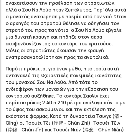
αναχαιτίσουν την προέλαση των στρατιωτών,
αλλά ο Σου Να Λούο ήταν ξυπόλυτος. Παρ’ όλα αυτά
ο μοναχός αναχώρησε με ηρεμία από τον ναό. Όταν
ο αρχηγός του στρατού θέλησε να οδηγήσει τον
στρατό του προς τα νότια, ο Σου Να Λούο έβγαλε
μια δυνατή κραυγή και πήδηξε στον αέρα
εκσφενδονίζοντας το κοντάρι που κρατούσε.
Μόλις οι στρατιώτες άκουσαν την κραυγή
αναπροσανατολίστηκαν προς τα ανατολικά.
Παρότι πρόκειται για έναν μύθο, η ιστορία αυτή
αντανακλά τις εξαιρετικές πολεμικές ικανότητες
του μοναχού Σου Να Λούο. Από τότε το
ενδιαφέρον των μοναχών για την εξάσκηση του
κονταριού αυξήθηκε. Το κοντάρι Σαολίν έχει
περίπου μήκος 2.40 ή 2.10 μέτρα ανάλογα πάντα με
το ύψος του ασκούμενου και την εκτέλεση της
εκάστοτε φόρμας. Κατά τη δυναστεία Τσινγκ (清 -
Qīng) οι Τσουέι Τζι (淳智 - C
hún Z
hì), Τσουέι Τζιν
(淳錦 - Chún J
ǐn) και Τσουέι Νιέν (淳念 - Chún N
iàn)