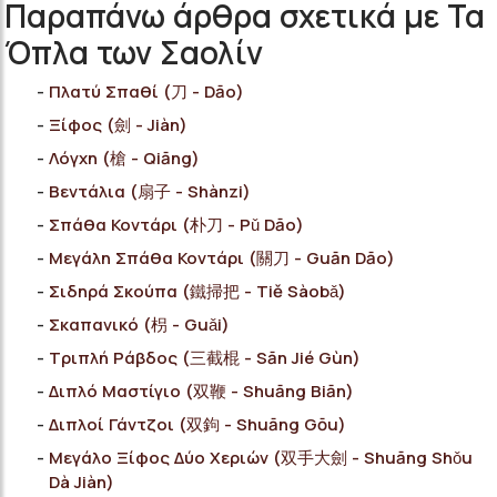
Παραπάνω άρθρα σχετικά με Τα
Όπλα των Σαολίν
Πλατύ Σπαθί (刀 - Dāo)
Ξίφος (劍 - Jiàn)
Λόγχη (槍 - Qiāng)
Βεντάλια (扇子 - Shànzi)
Σπάθα Κοντάρι (朴刀 - Pǔ Dāo)
Μεγάλη Σπάθα Κοντάρι (關刀 - Guān Dāo)
Σιδηρά Σκούπα (鐵掃把 - Tiě Sàobǎ)
Σκαπανικό (枴 - Guǎi)
Τριπλή Ράβδος (三截棍 - Sān Jié Gùn)
Διπλό Μαστίγιο (双鞭 - Shuāng Biān)
Διπλοί Γάντζοι (双鉤 - Shuāng Gōu)
Μεγάλο Ξίφος Δύο Χεριών (双手大劍 - Shuāng Shǒu
Dà Jiàn)