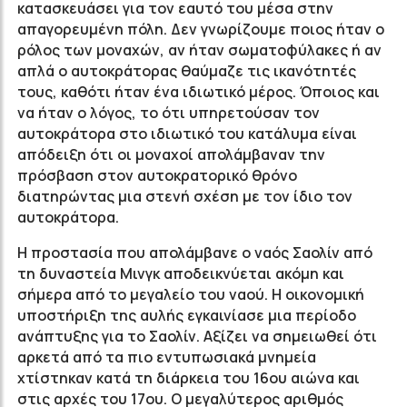
κατασκευάσει για τον εαυτό του μέσα στην
απαγορευμένη πόλη. Δεν γνωρίζουμε ποιος ήταν ο
ρόλος των μοναχών, αν ήταν σωματοφύλακες ή αν
απλά ο αυτοκράτορας θαύμαζε τις ικανότητές
τους, καθότι ήταν ένα ιδιωτικό μέρος. Όποιος και
να ήταν ο λόγος, το ότι υπηρετούσαν τον
αυτοκράτορα στο ιδιωτικό του κατάλυμα είναι
απόδειξη ότι οι μοναχοί απολάμβαναν την
πρόσβαση στον αυτοκρατορικό θρόνο
διατηρώντας μια στενή σχέση με τον ίδιο τον
αυτοκράτορα.
Η προστασία που απολάμβανε ο ναός Σαολίν από
τη δυναστεία Μινγκ αποδεικνύεται ακόμη και
σήμερα από το μεγαλείο του ναού. Η οικονομική
υποστήριξη της αυλής εγκαινίασε μια περίοδο
ανάπτυξης για το Σαολίν. Αξίζει να σημειωθεί ότι
αρκετά από τα πιο εντυπωσιακά μνημεία
χτίστηκαν κατά τη διάρκεια του 16ου αιώνα και
στις αρχές του 17ου. Ο μεγαλύτερος αριθμός