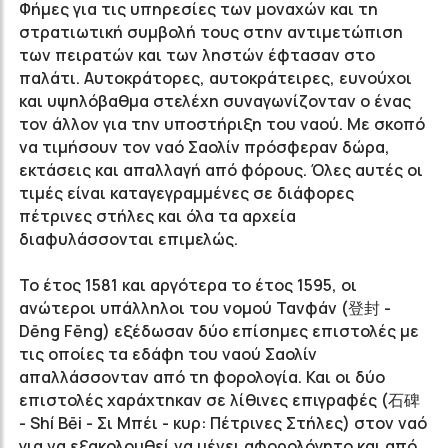
Φήμες για τις υπηρεσίες των μοναχών και τη
στρατιωτική συμβολή τους στην αντιμετώπιση
των πειρατών και των ληστών έφτασαν στο
παλάτι. Αυτοκράτορες, αυτοκράτειρες, ευνούχοι
και υψηλόβαθμα στελέχη συναγωνίζονταν ο ένας
τον άλλον για την υποστήριξη του ναού. Με σκοπό
να τιμήσουν τον ναό Σαολίν πρόσφεραν δώρα,
εκτάσεις και απαλλαγή από φόρους. Όλες αυτές οι
τιμές είναι καταγεγραμμένες σε διάφορες
πέτρινες στήλες και όλα τα αρχεία
διαφυλάσσονται επιμελώς.
Το έτος 1581 και αργότερα το έτος 1595, οι
ανώτεροι υπάλληλοι του νομού Τανφάν (登封 -
Dēng Fēng) εξέδωσαν δύο επίσημες επιστολές με
τις οποίες τα εδάφη του ναού Σαολίν
απαλλάσσονταν από τη φορολογία. Και οι δύο
επιστολές χαράχτηκαν σε λίθινες επιγραφές (石碑
- Shí Bēi - Σι Μπέι - κυρ: Πέτρινες Στήλες) στον ναό
για να εξακολουθεί να μένει αφορολόγητο και από