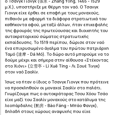
o Τσανγκ Γιονγκ (張永 - Zhāng Yǒng, 1465 - 1529
μ.Χ.), υποστήριξε με θέρμη τον ναό. Ο Τσανγκ
Γιονγκ είχε έρθει σε επαφή με τους μοναχούς,
πιθανόν με αφορμή τα διάφορα στρατιωτικά του
καθήκοντα αφού, μεταξύ άλλων, ήταν επικεφαλής
της φρουράς της πρωτεύουσας και διοικητής του
αυτοκρατορικού σώματος στρατιωτικής
εκπαίδευσης. Το 1519 περίπου, δώρισε στον ναό
ένα επιχρυσωμένο άγαλμα του πρώτου πατριάρχη
Ταμό (達摩 - Dá Mó). Το δώρο αυτό μπορούμε να το
δούμε μέχρι και σήμερα στην αίθουσα «Στέκοντας
στο Χιόνι» (立雪亭 - Lì Xuě Tíng - Λι Σουέ Τινγκ)
στον ναό Σαολίν.
Ίσως να ήταν ο ίδιος ο Τσανγκ Γιονγκ που πρότεινε
να προσκληθούν οι μοναχοί Σαολίν στο παλάτι.
Γνωρίζουμε πως ο αυτοκράτορας Τσου Χόου Τσάο
είχε μαζί του Σαολίν μοναχούς στο κατάλυμα της
λεοπάρδαλης (豹房 - Bào Fáng - Μπάο Φανγκ),
δηλαδή στους χώρους αναψυχής που είχε