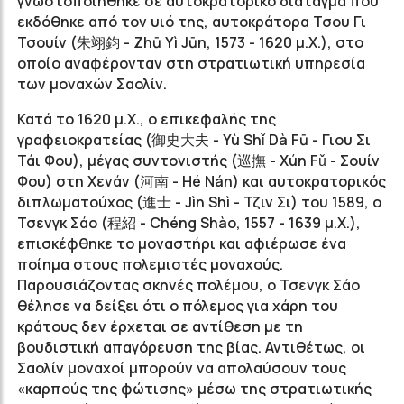
γνωστοποιήθηκε σε αυτοκρατορικό διάταγμα που
εκδόθηκε από τον υιό της, αυτοκράτορα Τσου Γι
Τσουίν (朱翊鈞 - Zhū Yì Jūn, 1573 - 1620 μ.Χ.), στο
οποίο αναφέρονταν στη στρατιωτική υπηρεσία
των μοναχών Σαολίν.
Κατά το 1620 μ.Χ., ο επικεφαλής της
γραφειοκρατείας (御史大夫 - Yù Shǐ Dà Fū - Γιου Σι
Τάι Φου), μέγας συντονιστής (巡撫 - Xún Fǔ - Σουίν
Φου) στη Χενάν (河南 - Hé Nán) και αυτοκρατορικός
διπλωματούχος (進士 - Jìn Shì - Τζιν Σι) του 1589, ο
Τσενγκ Σάο (程紹 - Chéng Shào, 1557 - 1639 μ.Χ.),
επισκέφθηκε το μοναστήρι και αφιέρωσε ένα
ποίημα στους πολεμιστές μοναχούς.
Παρουσιάζοντας σκηνές πολέμου, ο Τσενγκ Σάο
θέλησε να δείξει ότι ο πόλεμος για χάρη του
κράτους δεν έρχεται σε αντίθεση με τη
βουδιστική απαγόρευση της βίας. Αντιθέτως, οι
Σαολίν μοναχοί μπορούν να απολαύσουν τους
«καρπούς της φώτισης» μέσω της στρατιωτικής