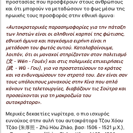
προστασίας που προσφέρουν στους ανθρώπους
και ότι μπορούν να μεταδώσουν το φως μέσω της
ηρωικής τους προσφοράς στην εθνική άμυνα:
«Αυτοκρατορικές παρασημοφορίες για την πάταξη
των ληστών είναι οι αληθινοί καρποί της φώτισης,
εθνική άμυνα και παγκόσμια ειρήνη είναι η
μετάδοση του φωτός αυτού. Καταλαβαίνουμε,
λοιπόν, ότι οι μοναχοί στηρίζονταν στον πολιτισμό
(文 - Wén - Γουέν) και στις πολεμικές επιχειρήσεις
(武 - Wǔ - Γου), για να προστατεύσουν το κράτος
και να ενδυναμώσουν τον στρατό του. Δεν είναι σαν
τους υπόλοιπους μοναχούς στην Κίνα που απλά
κάνουν τις τελετουργίες, διαβάζουν τις Σούτρα και
προσεύχονται για τη μακροζωία του
αυτοκράτορα».
Μερικές δεκαετίες νωρίτερα, ο πιο ισχυρός
ευνούχος στην αυλή του αυτοκράτορα Τζου Χόου
Τζάο (朱厚照 - Zhū Hòu Zhào, βασ: 1506 - 1521 μ.Χ.),