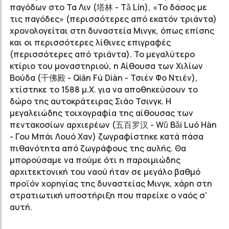
παγόδων στο Τα Λιν (塔林 - Tǎ Lín), «Το δάσος με
τις παγόδες» (περισσότερες από εκατόν τριάντα)
χρονολογείται στη δυναστεία Μινγκ, όπως επίσης
και οι περισσότερες λίθινες επιγραφές
(περισσότερες από τριάντα). Το μεγαλύτερο
κτίριο του μοναστηριού, η Αίθουσα των Χιλίων
Βούδα (千佛殿 - Qiān Fú Diàn - Τσιέν Φο Ντιέν),
χτίστηκε το 1588 μ.Χ. για να αποθηκεύσουν το
δώρο της αυτοκράτειρας Σιάο Τσινγκ. Η
μεγαλειώδης τοιχογραφία της αίθουσας των
πεντακοσίων αρχιερέων (五百罗汉 - Wǔ Bǎi Luó Hàn
- Γου Μπάι Λουό Χαν) ζωγραφίστηκε κατά πάσα
πιθανότητα από ζωγράφους της αυλής. Θα
μπορούσαμε να πούμε ότι η παροιμιώδης
αρχιτεκτονική του ναού ήταν σε μεγάλο βαθμό
προϊόν χορηγίας της δυναστείας Μινγκ, χάρη στη
στρατιωτική υποστήριξη που παρείχε ο ναός σ'
αυτή.