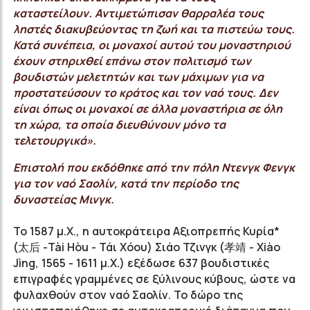
καταστείλουν. Αντιμετώπισαν θαρραλέα τους
ληστές διακυβεύοντας τη ζωή και τα πιστεύω τους.
Κατά συνέπεια, οι μοναχοί αυτού του μοναστηριού
έχουν στηριχθεί επάνω στον πολιτισμό των
βουδιστών μελετητών και των μάχιμων για να
προστατεύσουν το κράτος και τον ναό τους. Δεν
είναι όπως οι μοναχοί σε άλλα μοναστήρια σε όλη
τη χώρα, τα οποία διευθύνουν μόνο τα
τελετουργικά».
Επιστολή που εκδόθηκε από την πόλη Ντενγκ Φενγκ
για τον ναό Σαολίν,
κατά την περίοδο της
δυναστείας Μινγκ.
Το 1587 μ.Χ., η αυτοκράτειρα Αξιοπρεπής Κυρία*
(太后 -Tài Hòu - Τάι Χόου) Σιάο Τζινγκ (孝靖 - Xiào
Jìng, 1565 - 1611 μ.Χ.) εξέδωσε 637 βουδιστικές
επιγραφές γραμμένες σε ξύλινους κύβους, ώστε να
φυλαχθούν στον ναό Σαολίν. Το δώρο της