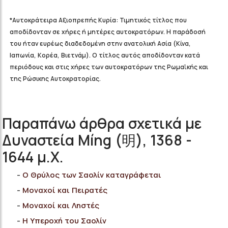
*Αυτοκράτειρα Αξιοπρεπής Κυρία: Τιμητικός τίτλος που
αποδίδονταν σε χήρες ή μητέρες αυτοκρατόρων. Η παράδοσή
του ήταν ευρέως διαδεδομένη στην ανατολική Ασία (Κίνα,
Ιαπωνία, Κορέα, Βιετνάμ). Ο τίτλος αυτός αποδίδονταν κατά
περιόδους και στις χήρες των αυτοκρατόρων της Ρωμαϊκής και
της Ρώσικης Αυτοκρατορίας.
Παραπάνω άρθρα σχετικά με
Δυναστεία Míng (明), 1368 -
1644 μ.Χ.
Ο Θρύλος των Σαολίν καταγράφεται
Μοναχοί και Πειρατές
Μοναχοί και Ληστές
Η Υπεροχή του Σαολίν