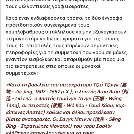
τους μελλοντικούς γραφειοκράτες.
Κατά έναν ενδιαφέροντα τρόπο, τα δύο έγγραφα
προειδοποιούν συγκεκριμένα τους
χαμηλόβαθμους υπαλλήλους να μην εξαναγκάσουν
το μοναστήρι να δώσει χρήματα για τις τσέπες
τους. Οι επιστολές τους παρέχουν σημαντικές
πληροφορίες για τη συμμετοχή του ναού σε μάχες
εναντίον εισβολέων και απαριθμούν μία προς μία
τις εκστρατείες στις οποίες οι μοναχοί
συμμετείχαν:
«Κατά τη βασιλεία του αυτοκράτορα Τζιά Τζινγκ (嘉
靖 - Jiā Jìng, 1507 - 1567 μ.Χ.), ο ληστής Λιου Λιου (刘
流 - Liú Liú), ο ληστής Γουάνγκ Τανγκ (王塘 - Wáng
Táng), οι πειρατές (倭寇 - Wō Kòu - Γουό Κόου, κυρ:
Ιάπωνες Ληστές) καθώς και άλλοι προκάλεσαν
βίαιες αναταραχές. Οι Σανγκ Μπινγκ (僧兵 - Sēng
Bīng - Στρατιώτες Μοναχοί) του ναού Σαολίν
κλήθηκαν επανειλημμένα για να τους