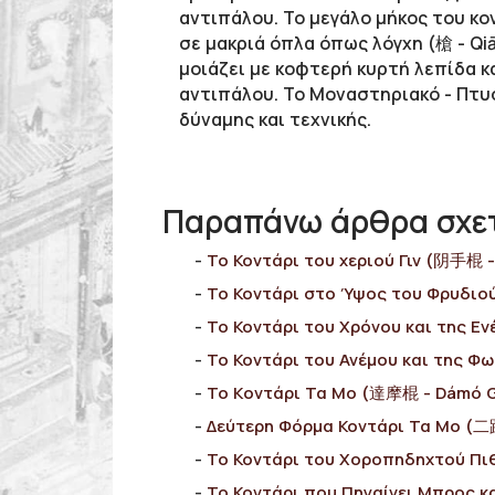
αντιπάλου. Το μεγάλο μήκος του κ
σε μακριά όπλα όπως λόγχη
(槍 -
Qi
μοιάζει με κοφτερή κυρτή λεπίδα κ
αντιπάλου. Το Μοναστηριακό - Πτυ
δύναμης και τεχνικής.
Παραπάνω άρθρα σχετ
Το Κοντάρι του χεριού Γιν (阴手棍 -
Το Κοντάρι στο Ύψος του Φρυδιο
Το Κοντάρι του Χρόνου και της Εν
Το Κοντάρι του Ανέμου και της Φ
Το Kοντάρι Τα Μο (達摩棍 - Dámó 
Δεύτερη Φόρμα Κοντάρι Τα Μο (
Το Κοντάρι του Χοροπηδηχτού Πι
Το Κοντάρι που Πηγαίνει Μπρος 