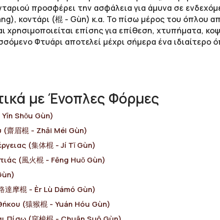
ονταριού προσφέρει την ασφάλεια για άμυνα σε ενδεχόμ
āng
)
, κοντάρι (
棍 - Gùn)
κ.α. Το πίσω μέρος του όπλου α
αι χρησιμοποιείται επίσης για επίθεση, χτυπήματα, κο
σσόμενο Φτυάρι αποτελεί μέχρι σήμερα ένα ιδιαίτερο 
ικά με Ένοπλες Φόρμες
 Yīn Shǒu Gùn)
ύ (齋眉棍 - Zhāi Méi Gùn)
έργειας (集体棍 - Jí Tǐ Gùn)
ωτιάς (風火棍 - Fēng Huǒ Gùn)
Gùn)
二路達摩棍 - Èr Lù Dámó Gùn)
θήκου (猿猴棍 - Yuán Hóu Gùn)
και Πίσω (穿梭棍 - Chuān Suō Gùn)