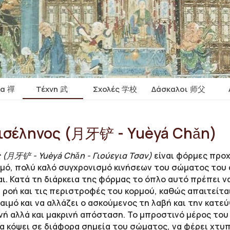
ία 禪
Τέχνη 武
Σχολές 学校
Δάσκαλοι 师父
ισέληνος (月牙铲 - Yuèyá Chǎn)
ς (月牙铲 -
Yuèyá C
hǎn - Γιούεγια Τσαν)
είναι φόρμες προ
ρμό, πολύ καλό συγχρονισμό κινήσεων του σώματος του
αι. Κατά τη διάρκεια της φόρμας το όπλο αυτό πρέπει ν
ροή και τις περιστροφές του κορμού, καθώς απαιτείτα
αιμό και να αλλάζει ο ασκούμενος τη λαβή και την κατ
ινή αλλά και μακρινή απόσταση. Το μπροστινό μέρος του
να κόψει σε διάφορα σημεία του σώματος, να φέρει χτυ