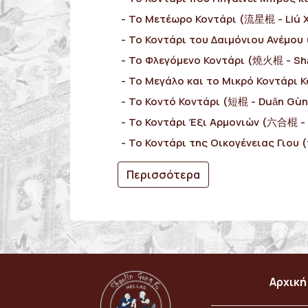
Το Μετέωρο Κοντάρι (流星棍 - Liú 
Το Κοντάρι του Δαιμόνιου Ανέμου
Το Φλεγόμενο Κοντάρι (燒火棍 - Sh
Το Μεγάλο και το Μικρό Κοντάρι
Το Κοντό Κοντάρι (短棍 - Duǎn Gùn
Το Κοντάρι Έξι Αρμονιών (六合棍 - 
Το Κοντάρι της Οικογένειας Γιου 
Περισσότερα
Αρχική