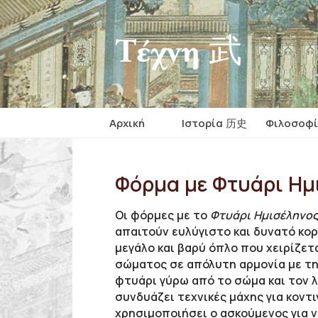
Τέχνη 武
Αρχική
Iστορία 历史
Φιλοσοφ
Φόρμα με Φτυάρι Ημ
Οι φόρμες με το
Φτυάρι Ημισέληνο
απαιτούν ευλύγιστο και δυνατό κο
μεγάλο και βαρύ όπλο που χειρίζετ
σώματος σε απόλυτη αρμονία με τη 
φτυάρι γύρω από το σώμα και τον λ
συνδυάζει τεχνικές μάχης για κοντ
χρησιμοποιήσει ο ασκούμενος για 