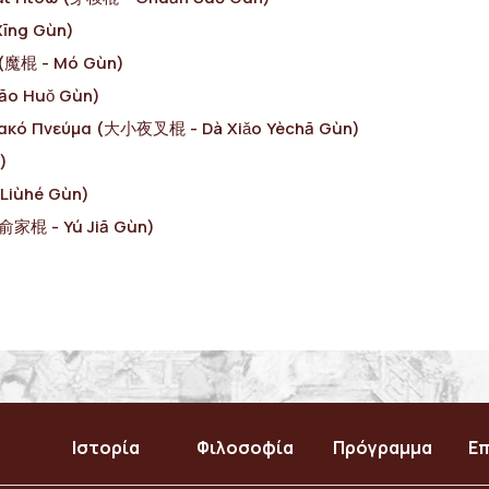
Xīng Gùn)
 (魔棍 - Mó Gùn)
āo Huǒ Gùn)
 Κακό Πνεύμα (大小夜叉棍 - Dà Xiǎo Yèchā Gùn)
)
Liùhé Gùn)
(俞家棍 - Yú Jiā Gùn)
Ιστορία
Φιλοσοφία
Πρόγραμμα
Επ